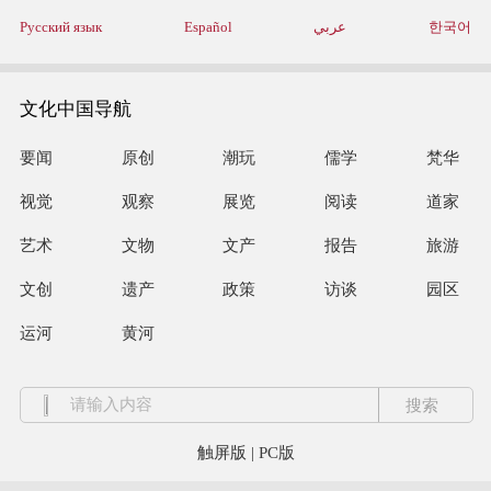
Русский язык
Español
عربي
한국어
文化中国导航
要闻
原创
潮玩
儒学
梵华
视觉
观察
展览
阅读
道家
艺术
文物
文产
报告
旅游
文创
遗产
政策
访谈
园区
运河
黄河
触屏版
|
PC版