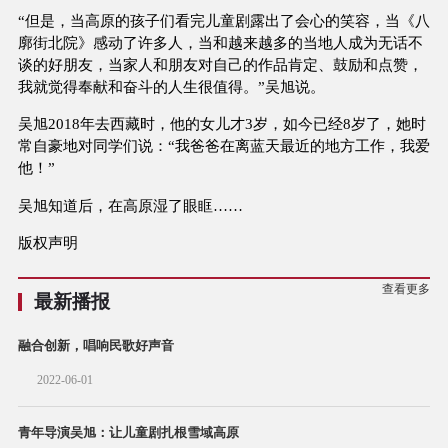
“但是，当高原的孩子们看完儿童剧露出了会心的笑容，当《八
廓街北院》感动了许多人，当和越来越多的当地人成为无话不
谈的好朋友，当家人和朋友对自己的作品肯定、鼓励和点赞，
我就觉得奉献和奋斗的人生很值得。”吴旭说。
吴旭2018年去西藏时，他的女儿才3岁，如今已经8岁了，她时
常自豪地对同学们说：“我爸爸在离蓝天最近的地方工作，我爱
他！”
吴旭知道后，在高原湿了眼眶……
版权声明
查看更多
最新播报
融合创新，唱响民歌好声音
2022-06-01
青年导演吴旭：让儿童剧扎根雪域高原