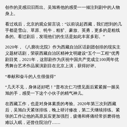
创作的灵感汩汩而出。吴旭将他的感受一一倾注到剧中的人物
身上。
看过戏后，北京的观众留言说：“以前说起西藏，我们想到的几
乎都是雪山、草原、牦牛，粗犷、豪放、英勇，更多的是粗线
条的。看过剧后，发现他们的生活是如此丰富多彩。”
2020年，《八廓街北院》作为西藏自治区话剧团创排的现实主
义题材话剧，荣获西藏自治区精神文明建设“五个一工程”优秀
剧目奖，2021年，这部剧作为庆祝中国共产党成立100周年优
秀舞台艺术作品展演剧目在北京上演，获得好评。
“奉献和奋斗的人生很值得”
“几天不见，身体还好吧！”普布次仁习惯见面后紧紧握一握吴
旭的手，感受一下这个小伙子的精气神儿。
在西藏工作，也是对身体素质的考验。2020年第三次到西藏
后，吴旭白天紧张排练，晚上研讨修改，第二天继续排练。紧
张的工作让他的高原反应更加强烈，疲倦和疼痛经常折磨得他
难以入眠，还曾住院治疗……