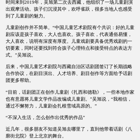
时间来到2019年，吴旭第二次去西藏，他组织了一场儿童剧演
出观摩活动。孩子们沉浸其中，欢呼雀跃，很多当地人也感受
到了儿童剧的魅力。
儿童剧创作并不简单。“中国儿童艺术剧院有个共识：好的儿童
剧应该是孩子喜欢，大人也喜欢。孩子喜欢，代表通俗易懂，
大人喜欢，说明有深度有厚度。儿童戏剧要具备优秀戏剧的一
切要素，同时还要找到符合孩子心理特点和接受特点的表达方
式。”吴旭说。
后来，中国儿童艺术剧院与西藏自治区话剧团签订了长期战略
合作协议，在剧目演出、人才培养、剧目创作等方面给予话剧
团更多帮助。
“目前，话剧团正在创作儿童剧《扎西和德勒》，一些本地作家
也有意愿将儿童文学作品改编成儿童剧。”吴旭说，“我相信，
通过不懈努力，儿童剧会扎根雪域高原的。”
“不深入生活，怎么创作出优秀的作品”
近几年，很多朋友不知道吴旭去哪里了，直到他带着话剧《八
廓街北院》登上北京的舞台。