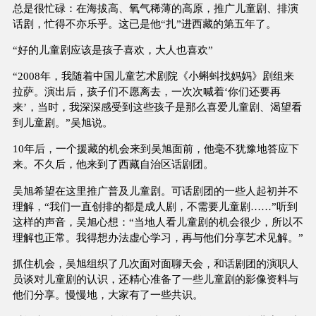
总是很忙碌：在海拔高、氧气稀薄的高原，推广儿童剧、排演
话剧，忙得不亦乐乎。这已是他“扎”进西藏的第五年了。
“好的儿童剧应该是孩子喜欢，大人也喜欢”
“2008年，我随着中国儿童艺术剧院《小蝌蚪找妈妈》剧组来
拉萨。演出后，孩子们不愿离去，一次次喊着‘你们还要再
来’，当时，我深深感受到这些孩子是那么喜爱儿童剧、渴望看
到儿童剧。”吴旭说。
10年后，一个援藏的机会来到吴旭面前，他毫不犹豫地答应下
来。不久后，他来到了西藏自治区话剧团。
吴旭希望在这里推广普及儿童剧。可话剧团的一些人起初并不
理解，“我们一直创排的都是成人剧，不需要儿童剧……”听到
这样的声音，吴旭心想：“当地人看儿童剧的机会很少，所以不
理解也正常。我得想办法虚心学习，再与他们分享艺术见解。”
抓住机会，吴旭组织了几次面对面聊天会，和话剧团的演职人
员谈对儿童剧的认识，还精心准备了一些儿童剧的影像资料与
他们分享。慢慢地，大家有了一些共识。