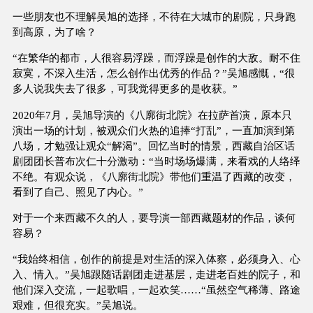
一些朋友也不理解吴旭的选择，不待在大城市的剧院，只身跑
到高原，为了啥？
“在繁华的都市，人很容易浮躁，而浮躁是创作的大敌。耐不住
寂寞，不深入生活，怎么创作出优秀的作品？”吴旭感慨，“很
多人说我失去了很多，可我觉得更多的是收获。”
2020年7月，吴旭导演的《八廓街北院》在拉萨首演，原本只
演出一场的计划，被观众们火热的追捧“打乱”，一直加演到第
八场，才勉强让观众“解渴”。回忆当时的情景，西藏自治区话
剧团团长普布次仁十分激动：“当时场场爆满，来看戏的人络绎
不绝。有观众说，《八廓街北院》带他们重温了西藏的改变，
看到了自己、照见了内心。”
对于一个来西藏不久的人，要导演一部西藏题材的作品，谈何
容易？
“我始终相信，创作的前提是对生活的深入体察，必须身入、心
入、情入。”吴旭跟随话剧团走进基层，走进老百姓的院子，和
他们深入交流，一起歌唱，一起欢笑……“虽然空气稀薄、路途
艰难，但很充实。”吴旭说。