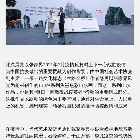
此次展览以张家界2021年7月疫情反复时上下一心战胜疫情、
为中国抗疫做出的重要贡献为创作背景，由中国社会艺术协会
副主席、一带一路文化标志《丝路金桥》作者舒勇以张家界风
光为题材创作的118件系列焦墨焦彩山水画，而这一系列山水
作品，也是其“每日一画致敬战疫英雄”行动的重要组成部分。
这批作品以跃动的绿色为主要基调，通过对生命至上、人民至
上的礼赞，感恩现实，颂扬我国积极的疫情防控政策和成果。
在疫情中，当代艺术家舒勇通过张家界典型砂岩峰林地貌喀斯
特景观的壮丽恢宏，石峰嶙峋、千山万壑、突兀凌空的气势磅