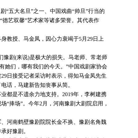
豫剧“五大名旦”之一、中国戏曲“帅旦”行当的
”“德艺双馨”艺术家等诸多荣誉。其代表作
身教授、马金凤，因心力衰竭于5月29日上
们豫剧(来说)是极大的损失。马老师、常老师
没有她们，哪有我们的今天。”中国戏剧家协会
29日接受记者采访时表示，得知马金凤先生
了电话，马建新告知丧事从简。
业都是不遗余力地支持。2019年，李树建携
场“捧场”。今年2月，河南豫剧大剧院启用，
军、河南鹤壁豫剧院院长金不换、豫剧名角魏
传承好豫剧。