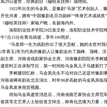
凤29日逝世，经典剧目《穆桂英挂帅》成绝唱。
1922年出生的马金凤，是豫剧“马派”艺术创始人，
开先河者，拥有“中国豫剧名旦功勋杯”“终身艺术成就奖
《穆桂英挂帅》家喻户晓，名扬海内外。
洛阳职业技术学院29日发文称，洛阳职业技术学院终
午7点15分在青岛病逝，享年100周岁。
“马老师一生为戏剧作出了很大贡献，她的去世对我
(常香玉)等为代表的豫剧人让豫剧走向了巅峰、顶峰。
副主席、河南省戏剧家协会主席、河南豫剧院院长李树建
逝世时正在录制节目，第一时间给马金凤儿子马建新打
李树建回忆称，马金凤先生不论对自己还是对豫剧事
河南省稀有剧在北京演出，时年98岁高龄的马金凤亲临现
马金凤发来祝贺视频。
得知马金凤逝世消息后，河南省曲艺家协会主席范
俊英等文艺界人士纷纷发文悼念，称将化悲痛为力量，