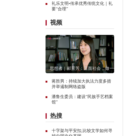
礼乐文明•传承优秀传统文化｜礼
要“合理”
视频
思想者｜郝景芳：直面社会，做一个
创造者
蒋胜男：持续加大执法力度多措
并举遏制网络盗版
潘鲁生委员：建设“民族手艺档案
馆”
热搜
十字架与平安扣,比较文学如何寻