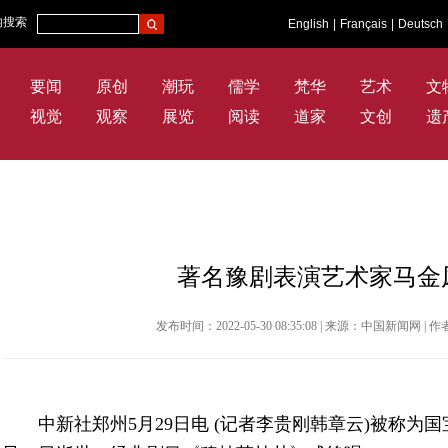
内搜索
English
|
Français
|
Deutsch
要闻
原创
潮玩
儒学
梵华
艺术
文
视觉
观察
展览
阅读
道家
文创
遗
著名豫剧表演艺术家马金凤
发布时间：2022-05-30 08:35:08 | 来源：中国新闻网
中新社郑州5月29日电 (记者李贵刚韩章云)被称