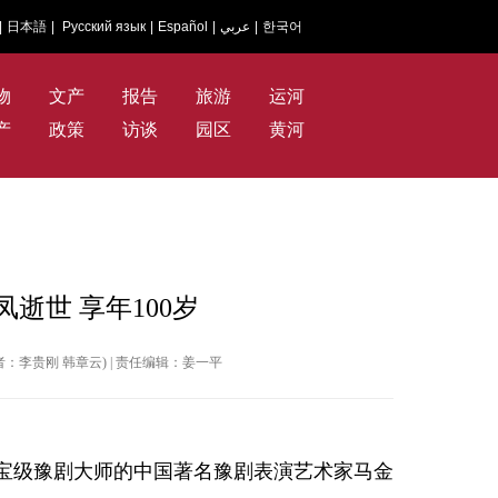
|
日本語
|
Русский язык
|
Español
|
عربي
|
한국어
物
文产
报告
旅游
运河
产
政策
访谈
园区
黄河
逝世 享年100岁
 | 作者：李贵刚 韩章云) | 责任编辑：姜一平
为国宝级豫剧大师的中国著名豫剧表演艺术家马金