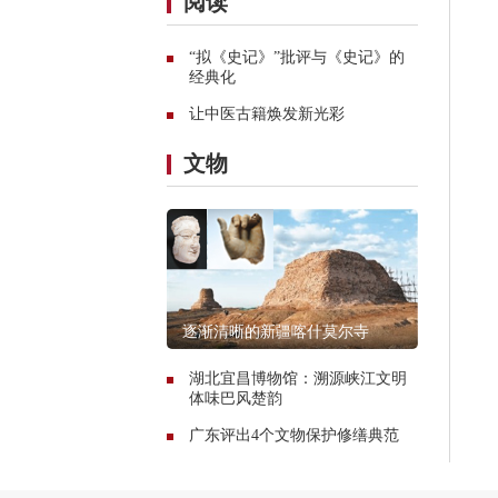
阅读
“拟《史记》”批评与《史记》的
经典化
让中医古籍焕发新光彩
文物
逐渐清晰的新疆喀什莫尔寺
湖北宜昌博物馆：溯源峡江文明
体味巴风楚韵
广东评出4个文物保护修缮典范