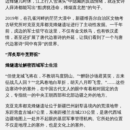
边烽燧几时休，江上行人雪满头”中隐藏的反战情绪，就连女诗
人薛涛都能写出“黠虏犹违命，烽烟直北愁”的句子。
2019年，在孔雀河畔的茫茫大漠中，新疆维吾尔自治区文物考
古研究所对克亚克库都克烽燧遗址进行了主动性发掘。一千年
前，戍边的军士驻守在这里，不仅有金戈铁马，也有铁汉柔
情，甚至还扩展了唐代边塞诗的外延，让我们看到了一个与唐
代边塞诗“同中有异”的世界。
“浑炙犁牛烹野驼”
烽燧遗址解密西域军士生活
“但使龙城飞将在，不教胡马度阴山。”“醉卧沙场君莫笑，古来
征战几人回？”“北风卷地白草折，胡天八月即飞雪。”……这些
边塞诗中的塞外，在中国古代文人的眼中有着相对固定的含
义，专指统一的中央王朝西部和北部边疆之外的地方。
克亚克库都克烽燧遗址位于新疆巴州尉犁县境内的荒漠地带，
东距营盘古城47公里，东南距楼兰古城233公里，是唐代西域
边疆地图上一处并不起眼的基层军事管理机构。它所处的位置
不仅是地理上的塞外，也是文化上的塞外。