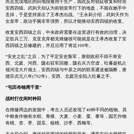
而且荒漠地区的田地很难用于生产，因此反对朝廷收复和经营
安西四镇。武则天却认为前朝皇帝打下的地盘，不能在她手中
丢掉，于是坚持派出了王孝杰出战。”王永莉介绍，武则天作为
女皇帝，政治手腕非常强势，所以才能推动安西四镇的收复。
收复安西四镇之后，中央政府需要在这里进行有效的治理，决
定驻兵三万。克亚克库都克烽燧很可能就是在王孝杰收复了安
西四镇之后修建的，并且沿用了将近100年。
“安史之乱”之后，为了平定安史叛军，唐朝政府不得不将安
西、北庭、河西、陇右驻军回撤，陇右兵力空虚，吐蕃趁机占
领河湟大片领土，安西四镇与中原之间的联系通道被隔断，唐
德宗贞元八年(792年)，安西、北庭完全陷入吐蕃之手。
“屯田布锦周千里”
战时打仗闲时种田
在烽燧周边的发掘中，考古人员还发现了40种不同的植物。其
中粮食作物有水稻、青稞、大麦、小麦、粟、黍等，园艺作物
有桃、杏、枣、甜瓜、核桃、沙枣、西梅等。
王永莉介绍，唐代对于西域的经营和开发，通常实行大规模屯