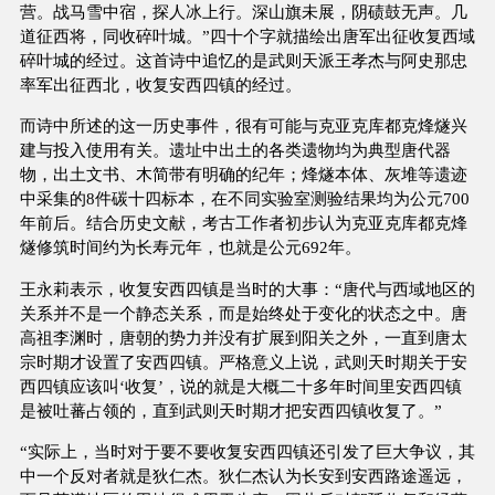
营。战马雪中宿，探人冰上行。深山旗未展，阴碛鼓无声。几
道征西将，同收碎叶城。”四十个字就描绘出唐军出征收复西域
碎叶城的经过。这首诗中追忆的是武则天派王孝杰与阿史那忠
率军出征西北，收复安西四镇的经过。
而诗中所述的这一历史事件，很有可能与克亚克库都克烽燧兴
建与投入使用有关。遗址中出土的各类遗物均为典型唐代器
物，出土文书、木简带有明确的纪年；烽燧本体、灰堆等遗迹
中采集的8件碳十四标本，在不同实验室测验结果均为公元700
年前后。结合历史文献，考古工作者初步认为克亚克库都克烽
燧修筑时间约为长寿元年，也就是公元692年。
王永莉表示，收复安西四镇是当时的大事：“唐代与西域地区的
关系并不是一个静态关系，而是始终处于变化的状态之中。唐
高祖李渊时，唐朝的势力并没有扩展到阳关之外，一直到唐太
宗时期才设置了安西四镇。严格意义上说，武则天时期关于安
西四镇应该叫‘收复’，说的就是大概二十多年时间里安西四镇
是被吐蕃占领的，直到武则天时期才把安西四镇收复了。”
“实际上，当时对于要不要收复安西四镇还引发了巨大争议，其
中一个反对者就是狄仁杰。狄仁杰认为长安到安西路途遥远，