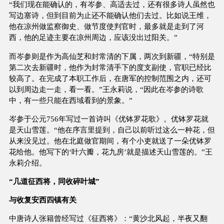
“我们现在能确认的，有岑参、高适去过，还有很多诗人虽然也
写边塞诗，但到目前为止还不能确认他们去过。比如说王维，
他在凉州做监察御史、做节度使判官时，最多就是走到了河
西，他的足迹主要在凉州周边，应该没出过阳关。”
而岑参则是作为高仙芝和封常清的下属，两次到新疆，“特别是
第二次去新疆时，他作为封常清手下的度支副使，官职已经比
较高了。在完成了本职工作后，在唐军的控制范围之内，还可
以到周边走一走，看一看。”王永莉说，“因此在岑参的诗歌
中，有一些只能在西域看到的景象。”
岑参于公元756年写过一首诗叫《优钵罗花歌》。优钵罗花就
是天山雪莲。“他在序言里提到，自己以前听过这么一种花，但
从来没见过。他在北庭做官期间，有个小吏就送了一朵优钵罗
花给他。他写下的‘叶六瓣，花九房’就是描述天山雪莲的。”王
永莉介绍。
“几道征西将，同收碎叶城”
与收复安西四镇有关
中唐诗人张籍曾经写过《征西将》：“黄沙北风起，半夜又翻