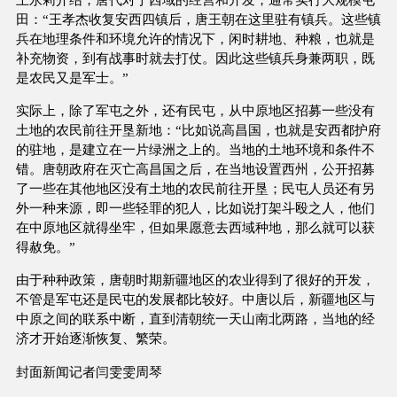
田：“王孝杰收复安西四镇后，唐王朝在这里驻有镇兵。这些镇
兵在地理条件和环境允许的情况下，闲时耕地、种粮，也就是
补充物资，到有战事时就去打仗。因此这些镇兵身兼两职，既
是农民又是军士。”
实际上，除了军屯之外，还有民屯，从中原地区招募一些没有
土地的农民前往开垦新地：“比如说高昌国，也就是安西都护府
的驻地，是建立在一片绿洲之上的。当地的土地环境和条件不
错。唐朝政府在灭亡高昌国之后，在当地设置西州，公开招募
了一些在其他地区没有土地的农民前往开垦；民屯人员还有另
外一种来源，即一些轻罪的犯人，比如说打架斗殴之人，他们
在中原地区就得坐牢，但如果愿意去西域种地，那么就可以获
得赦免。”
由于种种政策，唐朝时期新疆地区的农业得到了很好的开发，
不管是军屯还是民屯的发展都比较好。中唐以后，新疆地区与
中原之间的联系中断，直到清朝统一天山南北两路，当地的经
济才开始逐渐恢复、繁荣。
封面新闻记者闫雯雯周琴