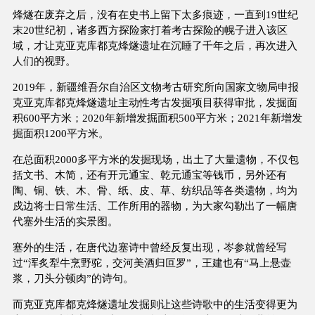
烽燧在废弃之后，没有在史书上留下太多痕迹，一直到19世纪
末20世纪初，诸多西方探险家打着考古探险的幌子进入该区
域，才让克亚克库都克烽燧遗址在沉睡了千年之后，再次进入
人们的视野。
2019年，新疆维吾尔自治区文物考古研究所向国家文物局申报
克亚克库都克烽燧遗址主动性考古发掘项目获得审批，发掘面
积600平方米；2020年新增发掘面积500平方米；2021年新增发
掘面积1200平方米。
在总面积2000多平方米的发掘现场，出土了大量遗物，不仅包
括文书、木简，还有开元通宝、乾元通宝等钱币，另外还有
陶、铜、铁、木、骨、纸、皮、草、纺织品等各类遗物，均为
戍边将士日常生活、工作所用的器物，为大家勾勒出了一幅唐
代塞外生活的实景图。
塞外的生活，在唐代边塞诗中曾经反复出现，岑参就曾经写
过“浑炙犁牛烹野驼，交河美酒归叵罗”，王建也有“马上悬壶
浆，刀头分顿肉”的诗句。
而克亚克库都克烽燧遗址发掘则让这些诗歌中的生活变得更为