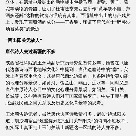
立体，在遗址中发掘出的动物标本包括马鹿、野猪、黄羊、骆
驼等动物的骨骼，证明了杜甫送堂弟西去所作“黄羊饫不膻，芦
酒多还醉”这样的饮食习惯确有其事。而遗址中出土的葫芦残片
上，发现了葡萄酒的成分——丁香酸，印证了唐代军士“醉卧沙
场君莫笑”的豪迈。
“西出阳关无故人”
唐代诗人去过新疆的不多
陕西省社科院的王永莉副研究员研究边塞诗多年，她曾在《唐
代边塞诗与西北地域文化》中提到，唐代边塞诗中的“塞”，实
际上有着双重含义，既是唐代西北边疆的、具备隔绝华夷功能
的地理分界景观，如黄河、贺兰山、燕山、辽水等，同时又是
唐代中原诗人心目中的文化心理分界景观，如阳关、玉门关、
长城等，这些诗有着诗人们对于国家疆域变迁、中央王朝与西
北游牧民族之间关系以及历史文化背景等的思考。
王永莉告诉记者，虽然唐代边塞诗数量很多，诸如“绝域阳关
道，胡沙与塞尘”这些提到过“玉门关”“阳关”的诗句不胜枚举，
但实际上真正走出玉门关踏上新疆这一区域的诗人并不多。