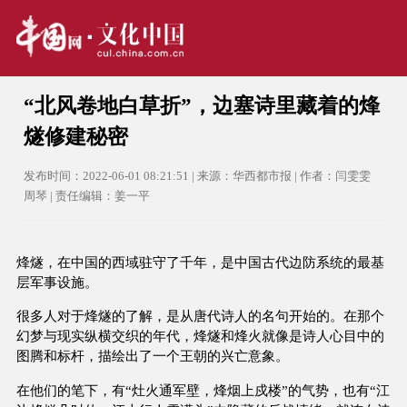
“北风卷地白草折”，边塞诗里藏着的烽
燧修建秘密
发布时间：2022-06-01 08:21:51 | 来源：华西都市报 | 作者：闫雯雯
周琴 | 责任编辑：姜一平
烽燧，在中国的西域驻守了千年，是中国古代边防系统的最基
层军事设施。
很多人对于烽燧的了解，是从唐代诗人的名句开始的。在那个
幻梦与现实纵横交织的年代，烽燧和烽火就像是诗人心目中的
图腾和标杆，描绘出了一个王朝的兴亡意象。
在他们的笔下，有“灶火通军壁，烽烟上戍楼”的气势，也有“江