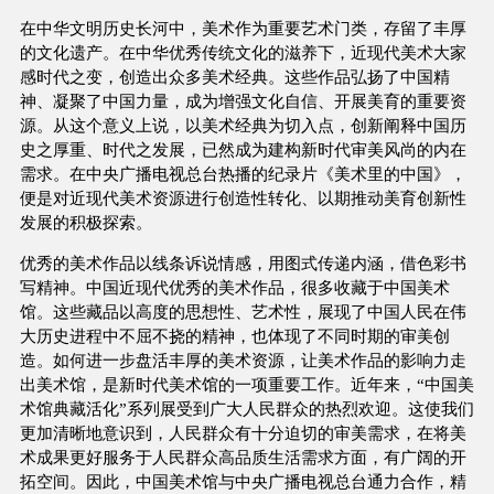
在中华文明历史长河中，美术作为重要艺术门类，存留了丰厚
的文化遗产。在中华优秀传统文化的滋养下，近现代美术大家
感时代之变，创造出众多美术经典。这些作品弘扬了中国精
神、凝聚了中国力量，成为增强文化自信、开展美育的重要资
源。从这个意义上说，以美术经典为切入点，创新阐释中国历
史之厚重、时代之发展，已然成为建构新时代审美风尚的内在
需求。在中央广播电视总台热播的纪录片《美术里的中国》，
便是对近现代美术资源进行创造性转化、以期推动美育创新性
发展的积极探索。
优秀的美术作品以线条诉说情感，用图式传递内涵，借色彩书
写精神。中国近现代优秀的美术作品，很多收藏于中国美术
馆。这些藏品以高度的思想性、艺术性，展现了中国人民在伟
大历史进程中不屈不挠的精神，也体现了不同时期的审美创
造。如何进一步盘活丰厚的美术资源，让美术作品的影响力走
出美术馆，是新时代美术馆的一项重要工作。近年来，“中国美
术馆典藏活化”系列展受到广大人民群众的热烈欢迎。这使我们
更加清晰地意识到，人民群众有十分迫切的审美需求，在将美
术成果更好服务于人民群众高品质生活需求方面，有广阔的开
拓空间。因此，中国美术馆与中央广播电视总台通力合作，精