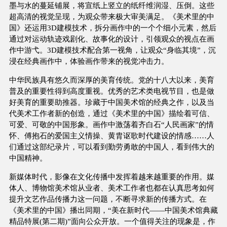
墨与水的蔓延铺展，将宣纸上竖立的纸纤维润湿、压倒。这些
超高清的视觉呈现，为观众带来极大审美满足。《美术里的中
国》还运用3D建模技术，拆分画作中的一个个细小元素，然后
通过对运动轨迹戏剧化、故事化的设计，引领观众的视点在画
作中游弋。3D建模技术配合第一视角，让观众“身临其境”，沉
浸在经典画作中，体验画作带来的视觉冲击力。
中华民族具有悠久而深厚的美育传统。党的十八大以来，美育
普及的重要性得到高度重视。优秀的艺术类电视节目，也是做
好美育的重要助推器。珍藏于中国美术馆的经典之作，以及当
代美术工作者新的创造，通过《美术里的中国》描绘着可信、
可爱、可敬的中国形象。画作中激荡着齐白石“人民画家”的情
怀、傅抱石的爱国主义情操、黄胄讴歌时代建设的情感……人
们通过这部纪录片，可以看到勤劳勇敢的中国人，看到伟大的
中国精神。
新媒体时代，影像在文化传播中发挥着越来越重要的作用。媒
体人、博物馆美术馆从业者、美术工作者也都在认真思考如何
提升文艺作品传播力这一问题，不断寻求新的传播方式。在
《美术里的中国》播出同期，“美在新时代——中国美术馆典藏
精品特展(第二期)”面向公众开放。一个值得关注的现象是，作