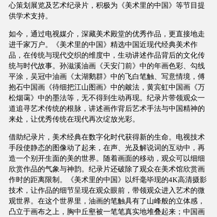
心策划展览及艺术纪录片，积极为《美术里的中国》等节目提
供学术支持。
如今，通过电视媒介，深藏美术殿堂的优秀作品，更直接地走
进千家万户。《美术里的中国》精选中国近现代经典美术作
品，在传统与现代交织的维度中，生动讲述作品背后的文化传
统与时代故事。孙滋溪油画《天安门前》中的年画色彩、勾线
平涂，吴冠中油画《太湖鹅群》中的飞白笔触、写意情境，傅
抱石中国画《待细把江山图画》中的皴法，黄宾虹中国画《万
松烟霭》中的墨法等，无不得到生动再现。纪录片带领观众一
道追寻艺术传统的根脉，讲述画作背后艺术手法与中国精神的
来处，让优秀传统在现代再次绽放光彩。
借助纪录片，美术经典在数字化时代获得新的生命。电视技术
手段使静态的图像动了起来，在声、光及解说词的互动中，再
造一个别开生面的美的世界。随着画面的移动，观众可以细细
欣赏作品的气象与神韵。纪录片还破除了观众在美术馆欣赏画
作时的距离限制。《美术里的中国》以纤毫毕现的4K高清摄影
技术，让作品的细节呈现在观众眼前，带领观众进入艺术的微
观世界。在这个世界里，油画的笔触具有了山峰般的立体感，
凸立于画布之上，胸中丘壑被一笔笔真实地堆叠起来；中国画