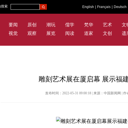
内搜索
English
|
Français
|
Deutsch
要闻
原创
潮玩
儒学
梵华
艺术
文
视觉
观察
展览
阅读
道家
文创
遗
雕刻艺术展在厦启幕 展示福
发布时间：2022-05-31 09:00:18 | 来源：中国新闻网