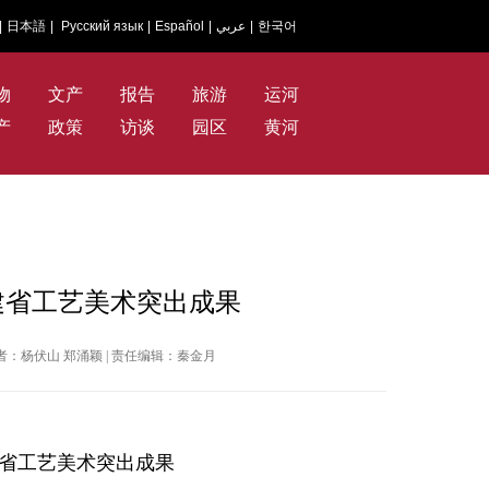
|
日本語
|
Русский язык
|
Español
|
عربي
|
한국어
物
文产
报告
旅游
运河
产
政策
访谈
园区
黄河
建省工艺美术突出成果
 | 作者：杨伏山 郑涌颖 | 责任编辑：秦金月