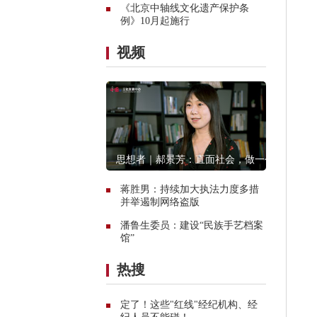
《北京中轴线文化遗产保护条
例》10月起施行
视频
思想者｜郝景芳：直面社会，做一个
创造者
蒋胜男：持续加大执法力度多措
并举遏制网络盗版
潘鲁生委员：建设“民族手艺档案
馆”
热搜
定了！这些"红线"经纪机构、经