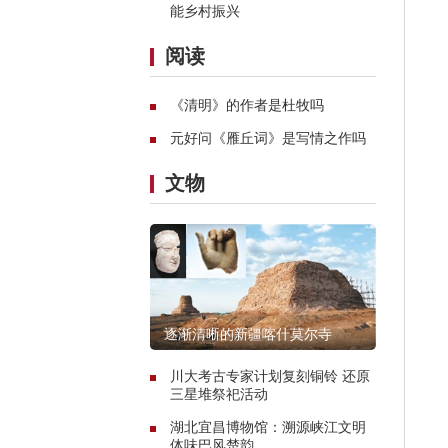
能乡村振兴
阅读
《清明》的作者是杜牧吗
元好问《雁丘词》是写情之作吗
文物
逐渐清晰的新疆喀什莫尔寺
川大考古专家计划复刻铜铃 还原
三星堆祭祀活动
湖北宜昌博物馆：溯源峡江文明
体味巴风楚韵