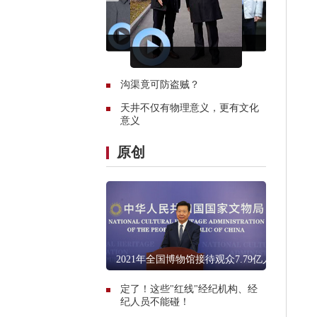
沟渠竟可防盗贼？
天井不仅有物理意义，更有文化
意义
原创
2021年全国博物馆接待观众7.79亿人
次
定了！这些"红线"经纪机构、经
纪人员不能碰！