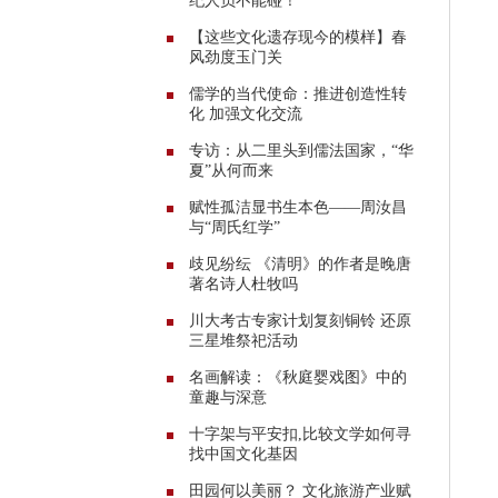
纪人员不能碰！
【这些文化遗存现今的模样】春
风劲度玉门关
儒学的当代使命：推进创造性转
化 加强文化交流
专访：从二里头到儒法国家，“华
夏”从何而来
赋性孤洁显书生本色——周汝昌
与“周氏红学”
歧见纷纭 《清明》的作者是晚唐
著名诗人杜牧吗
川大考古专家计划复刻铜铃 还原
三星堆祭祀活动
名画解读：《秋庭婴戏图》中的
童趣与深意
十字架与平安扣,比较文学如何寻
找中国文化基因
田园何以美丽？ 文化旅游产业赋