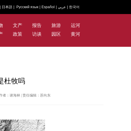
|
日本語
|
Русский язык
|
Español
|
عربي
|
한국어
物
文产
报告
旅游
运河
产
政策
访谈
园区
黄河
是杜牧吗
日报 | 作者：谢海林 | 责任编辑：苏向东