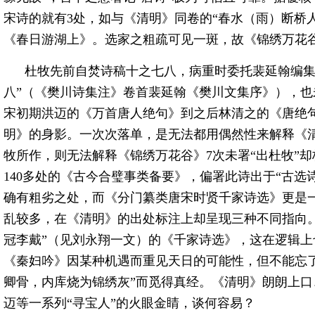
宋诗的就有3处，如与《清明》同卷的“春水（雨）断桥
《春日游湖上》。选家之粗疏可见一斑，故《锦绣万花
杜牧先前自焚诗稿十之七八，病重时委托裴延翰编集
八”（《樊川诗集注》卷首裴延翰《樊川文集序》），
宋初期洪迈的《万首唐人绝句》到之后林清之的《唐绝
明》的身影。一次次落单，是无法都用偶然性来解释《
牧所作，则无法解释《锦绣万花谷》7次未署“出杜牧”却
140多处的《古今合璧事类备要》，偏署此诗出于“古选
确有粗劣之处，而《分门纂类唐宋时贤千家诗选》更是
乱较多，在《清明》的出处标注上却呈现三种不同指向
冠李戴”（见刘永翔一文）的《千家诗选》，这在逻辑
《秦妇吟》因某种机遇而重见天日的可能性，但不能忘
卿骨，内库烧为锦绣灰”而觅得真经。《清明》朗朗上
迈等一系列“寻宝人”的火眼金睛，谈何容易？