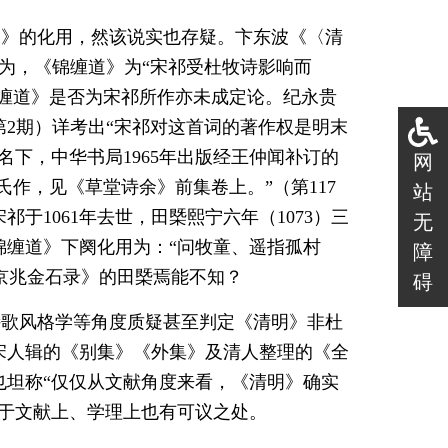
明》的化用，然该说实也存疑。卞东波《〈清
认为，《锦缠道》为“宋祁受杜牧诗影响而
锦缠道》是否为宋祁所作亦未成定论。纪永贵
第2期）详考出“宋祁对这首词的著作权是明末
下，中华书局1965年出版经王仲闻补订的
网
氏作，见《草堂诗余》前集卷上。”（第117
站
于1061年去世，田槩熙宁六年（1073）三
无
锦缠道》下阕化用为：“问牧童、遥指孤村
障
《京兆金石录》的田槩焉能不知？
碍
诗歌风格学等角度质疑甚至判定《清明》非杜
宋人辑的《别集》《外集》及清人整理的《全
也坦称“仅仅从文献角度来看，《清明》确实
，于文献上、学理上也有可议之处。