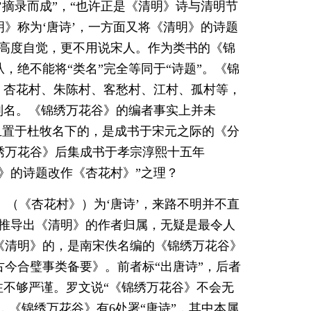
’摘录而成”，“也许正是《清明》诗与清明节
》称为‘唐诗’，一方面又将《清明》的诗题
有高度自觉，更不用说宋人。作为类书的《锦
，绝不能将“类名”完全等同于“诗题”。《锦
、杏花村、朱陈村、客愁村、江村、孤村等，
别名。《锦绣万花谷》的编者事实上并未
”且置于杜牧名下的，是成书于宋元之际的《分
绣万花谷》后集成书于孝宗淳熙十五年
明》的诗题改作《杏花村》”之理？
》（《杏花村》）为‘唐诗’，来路不明并不直
来推导出《清明》的作者归属，无疑是最令人
《清明》的，是南宋佚名编的《锦绣万花谷》
古今合璧事类备要》。前者标“出唐诗”，后者
注不够严谨。罗文说“《锦绣万花谷》不会无
，《锦绣万花谷》有6处署“唐诗”，其中本属