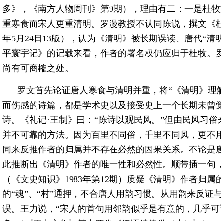
多》，《南方人物周刊》第9期），理由有二：一是杜
重寒食而宋人更重清明。罗漫教授不认同陈说，撰文《杜
年5月24日13版），认为《清明》被长期误读、唐代“
平寰宇记》的记载来看，作者的署名权仍应归于杜牧。
尚有可商榷之处。
罗文首先论证唐人寒食与清明并重，将“《清明》理
而伤感的诗篇，都是学术史以及接受史上一个长期未曾
诗。《礼记·王制》曰：“陈诗以观民风。”但由民风习
并不可靠的方法。因为百里不同俗，千里不同风，更不
同来反推作者的归属并不存在必然的因果关系。不论是
此推断出《清明》作者的唯一性和必然性。顺带插一句
（《文史知识》1983年第12期）质疑《清明》作者归属的
的“魂”、“村”通押，不合唐人用韵习惯。从用韵来反
误。王力说，“宋人的首句用邻韵似乎是有意的，几乎可