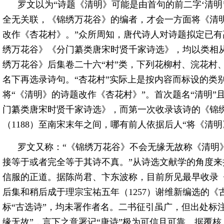
罗文以为“诗题《清明》可能是由首句的前二字‘清明
全无关联，《锦绣万花谷》的编者，才会一方面将《清明
改作《杏花村》。”众所周知，唐代诗人对诗题拟定已
绣万花谷》《分门纂类唐宋时贤千家诗选》，均以类相从
绣万花谷》后集卷二十六“村”类，下列花柳村、浣花村
名下再选录诗句。“杏花村”实际上是按内容而标设的类
将“《清明》的诗题改作《杏花村》”。首次题名“清明
门纂类唐宋时贤千家诗选》，而第一次收录该诗的《锦
（1188）至南宋末年之间，哪有前人依据后人“将《清
罗文又称：“《锦绣万花谷》不会无缘无故称《清明
接等于或者完全等于其诗不真。”从诗选文献学的角度
信服的正道。据陈尚君、卞东波称，目前所见最早收录
后集和稍后成于理宗宝祐五年（1257）谢维新编选的《
标“古选诗”，均未署作者名。二书征引虽广，但出处标
缘无故”，言下之意署记“唐诗”极为可信且可靠。据覆核