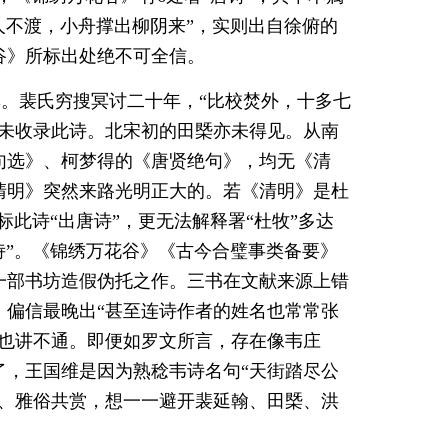
人不渡，小舟撑出柳阴来”，实则出自徐俯的
谷》所标出处绝不可全信。
。裴氏穷搜冥讨二十年，“比校焚外，十多七
也未收录此诗。北宋初的田槩亦未得见。从南
句选》、柯梦得的《唐贤绝句》，均无《清
清明》突然来路光明正大的。若《清明》是杜
标此诗“出唐诗”，更无法解释署“杜牧”多达
诗”。《锦绣万花谷》《古今合璧事类备要》
一部书坊造假伪托之作。三书在文献来源上错
。偏信最晚出“甚至连诗作者的姓名也常常张
上也讲不通。即便如罗文所言，存在像韦庄
了，王国维是因为熟稔韦诗名句“天街踏尽公
口、雅俗共赏，想一一避开裴延翰、田槩、洪