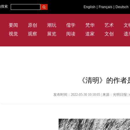
内搜索
English
|
Français
|
Deutsch
要闻
原创
潮玩
儒学
梵华
艺术
文
视觉
观察
展览
阅读
道家
文创
遗
《清明》的作者
发布时间：2022-05-30 10:18:05 | 来源：光明