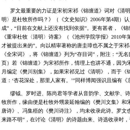
罗文最重要的力证是宋初宋祁《锦缠道》词对《清
明〉是杜牧所作吗？》（《文史知识》2006年第4期）
成”，“目前在文献上还没有找到依据”。更有甚者，《
《重审杜牧〈清明〉诗案》（《池州学院学报》2010年
才被提出来的”。向以精审著称的唐圭璋也不属之于宋祁名
《全宋词》，将《锦缠道》列为“存目词”，附注：“无名
页）若《锦缠道》为宋祁所作，情理上也讲不通，因为宋祁
月编定《樊川别集》，如果宋祁见过《清明》，而于《
道：‘杏花深处，那里人家有。’”同样博闻强识且编有
缪钺、罗时进、陈尚君等学者从音韵学、文献学、
牧所作，缘由便是杜牧外甥裴延翰编的《樊川文集》和
唐诗》、冯集梧的《樊川诗注》，均未收录此诗。罗文
来路不明”，在讨论《清明》的诗题由来、诗选收录时