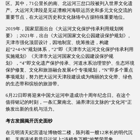
区。其中，71公里长的南、北运河三岔口段被列入世界文化遗
产。大运河天津段是见证漕粮河海联运历史和多元文化交流的
重要节点，在大运河历史和文化脉络中占据特殊重要地位。
2019年，国家层面出台《大运河文化保护传承利用规划纲
要》；2021年，出台《大运河国家文化公园建设保护规划》。
天津市强化顶层设计，因地制宜、统筹推进，构建
起“2+4+N”规划体系，“2”即《天津市大运河文化保护传承利用
实施规划》《天津市大运河国家文化公园建设保护规
划》，“4”即文化遗产保护传承、河道水系治理管护、生态环境
保护修复、文化和旅游融合发展4个专项规划，“N”即多个重点
事项规划，努力把大运河天津段建设成为绚丽的文化带、绿色
的生态带和缤纷的旅游带。
6月22日即将迎来中国大运河申遗成功十周年纪念日。在这个
值得铭记的时刻，一条汇聚南北、涵养津沽文脉的“文化河”正
焕发出新的生机与活力。
考古发掘揭开历史面纱
在元明清天妃宫遗址博物馆二楼，陈列着一艘12米长的明代沉
船，无声讲述着昔日运河上“连樯集万艘”的繁荣景象。