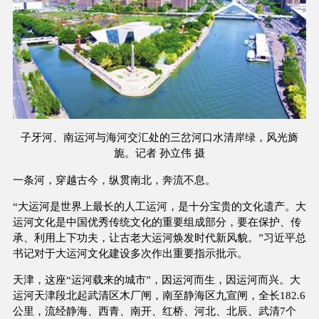
子牙河、南运河与海河交汇处的三岔河口水清岸绿，风光旖
旎。记者 孙立伟 摄
一条河，穿越古今，纵贯南北，奔流不息。
“大运河是世界上最长的人工运河，是十分宝贵的文化遗产。大
运河文化是中国优秀传统文化的重要组成部分，要在保护、传
承、利用上下功夫，让古老大运河焕发时代新风貌。”习近平总
书记对于大运河文化建设多次作出重要指示批示。
天津，这座“运河载来的城市”，因运河而生，因运河而兴。大
运河天津段北起武清区木厂闸，南至静海区九宣闸，全长182.6
公里，流经静海、西青、南开、红桥、河北、北辰、武清7个