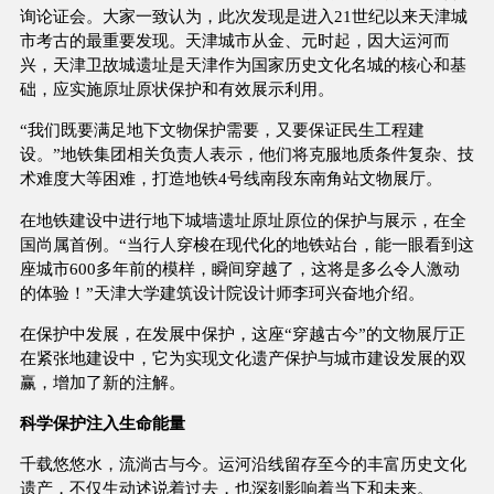
询论证会。大家一致认为，此次发现是进入21世纪以来天津城
市考古的最重要发现。天津城市从金、元时起，因大运河而
兴，天津卫故城遗址是天津作为国家历史文化名城的核心和基
础，应实施原址原状保护和有效展示利用。
“我们既要满足地下文物保护需要，又要保证民生工程建
设。”地铁集团相关负责人表示，他们将克服地质条件复杂、技
术难度大等困难，打造地铁4号线南段东南角站文物展厅。
在地铁建设中进行地下城墙遗址原址原位的保护与展示，在全
国尚属首例。“当行人穿梭在现代化的地铁站台，能一眼看到这
座城市600多年前的模样，瞬间穿越了，这将是多么令人激动
的体验！”天津大学建筑设计院设计师李珂兴奋地介绍。
在保护中发展，在发展中保护，这座“穿越古今”的文物展厅正
在紧张地建设中，它为实现文化遗产保护与城市建设发展的双
赢，增加了新的注解。
科学保护注入生命能量
千载悠悠水，流淌古与今。运河沿线留存至今的丰富历史文化
遗产，不仅生动述说着过去，也深刻影响着当下和未来。