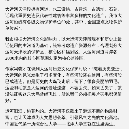
大运河天津段拥有河道、水工设施、古建筑、古遗址、石刻、
近现代重要史迹及代表性建筑等丰富多样的文化遗产。我市大
运河沿线有各级文物保护单位60处，其中，全国重点文物保护
单位9处。
我市根据大运河文化影响力，以大运河天津段现有和历史上最
近使用的主河道为基础，统筹考虑遗产资源分布，合理划分大
运河天津段的保护区、核心区和辐射区。大运河河道两岸各
2000米内的核心区范围划定为核心监控区。
作家冯骥才在谈到大运河历史文化保护时说：“随着历史变迁，
大运河的风光发生了很多变化，有些河段还在使用，有些河段
已成遗迹。但是历史的大鸟飞走后，留下了很多美丽的羽毛。
这些羽毛就是大运河的遗址遗迹，不容丢失。如果丢失了，就
没法证实这只大鸟曾经飞过，所以我们必须把每片羽毛都保留
好。”
运河汩汩，桃花灼灼。大运河不仅载来了源源不断的物质财
富，也让天津成为人文思想荟萃、引领风气之先的文化高地。
中国近代第一所综合性大学——北洋大学堂就在这里诞生。