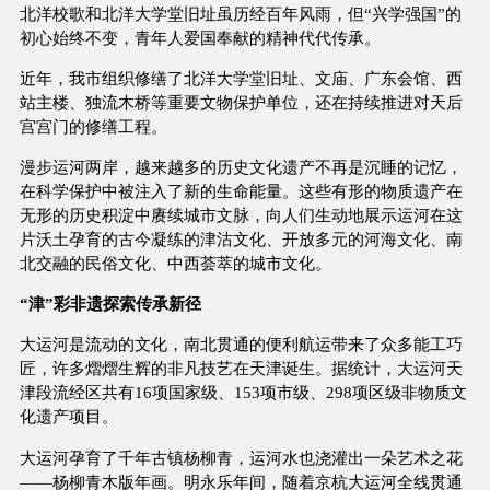
北洋校歌和北洋大学堂旧址虽历经百年风雨，但“兴学强国”的
初心始终不变，青年人爱国奉献的精神代代传承。
近年，我市组织修缮了北洋大学堂旧址、文庙、广东会馆、西
站主楼、独流木桥等重要文物保护单位，还在持续推进对天后
宫宫门的修缮工程。
漫步运河两岸，越来越多的历史文化遗产不再是沉睡的记忆，
在科学保护中被注入了新的生命能量。这些有形的物质遗产在
无形的历史积淀中赓续城市文脉，向人们生动地展示运河在这
片沃土孕育的古今凝练的津沽文化、开放多元的河海文化、南
北交融的民俗文化、中西荟萃的城市文化。
“津”彩非遗探索传承新径
大运河是流动的文化，南北贯通的便利航运带来了众多能工巧
匠，许多熠熠生辉的非凡技艺在天津诞生。据统计，大运河天
津段流经区共有16项国家级、153项市级、298项区级非物质文
化遗产项目。
大运河孕育了千年古镇杨柳青，运河水也浇灌出一朵艺术之花
——杨柳青木版年画。明永乐年间，随着京杭大运河全线贯通