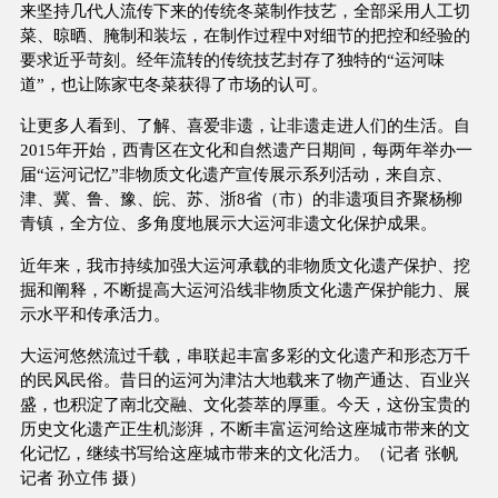
来坚持几代人流传下来的传统冬菜制作技艺，全部采用人工切
菜、晾晒、腌制和装坛，在制作过程中对细节的把控和经验的
要求近乎苛刻。经年流转的传统技艺封存了独特的“运河味
道”，也让陈家屯冬菜获得了市场的认可。
让更多人看到、了解、喜爱非遗，让非遗走进人们的生活。自
2015年开始，西青区在文化和自然遗产日期间，每两年举办一
届“运河记忆”非物质文化遗产宣传展示系列活动，来自京、
津、冀、鲁、豫、皖、苏、浙8省（市）的非遗项目齐聚杨柳
青镇，全方位、多角度地展示大运河非遗文化保护成果。
近年来，我市持续加强大运河承载的非物质文化遗产保护、挖
掘和阐释，不断提高大运河沿线非物质文化遗产保护能力、展
示水平和传承活力。
大运河悠然流过千载，串联起丰富多彩的文化遗产和形态万千
的民风民俗。昔日的运河为津沽大地载来了物产通达、百业兴
盛，也积淀了南北交融、文化荟萃的厚重。今天，这份宝贵的
历史文化遗产正生机澎湃，不断丰富运河给这座城市带来的文
化记忆，继续书写给这座城市带来的文化活力。（记者 张帆
记者 孙立伟 摄）