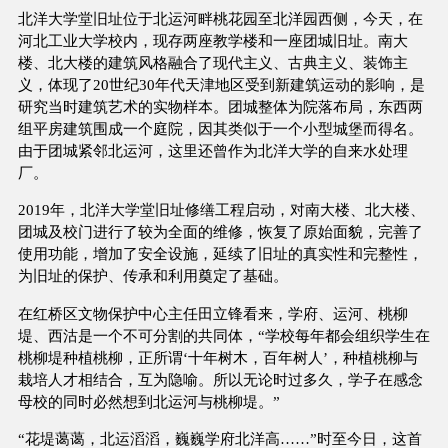
北洋大学堂旧址位于北运河畔桃花园至北洋园西侧，今天，在
河北工业大学校内，现存两座教学楼和一座团城旧址。南大
楼、北大楼的建筑风格融合了现代主义、古典主义、装饰主
义，体现了20世纪30年代天津地区受到新建筑运动的影响，是
研究当时建筑艺术的实物样本。团城整体为院落布局，东西两
组平房建筑围成一个庭院，因其类似于一个小型城堡而得名。
由于团城紧邻北运河，这里还曾作为北洋大学的自来水处理
厂。
2019年，北洋大学堂旧址修缮工程启动，对南大楼、北大楼、
团城及校门进行了较为全面的维修，恢复了原始面貌，完善了
使用功能，增加了安全设施，延续了旧址的真实性和完整性，
为旧址的保护、传承和利用奠定了基础。
在红桥区文物保护中心主任田立锋看来，学府、运河、桃柳
堤、西沽是一个不可分割的共同体，“学校每年都会组织学生在
桃柳堤种植桃柳，正所谓‘十年树木，百年树人’，种植桃柳与
栽培人才相结合，互为隐喻。所以无论时过多久，学子在感念
母校的同时必然想到北运河与桃柳堤。”
“花堤蔼蔼，北运滔滔，巍巍学府北洋高……”时至今日，这首