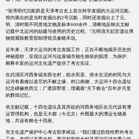
“张湾明代沉船群是天津考古史上首次科学发掘的大运河沉船。
馆内展出的是当时发掘出的2号沉船，同时还发掘出土了元、
明、清时期不同质地文物及标本600余件，清晰地反映出文献
记载中北运河的始建与使用的历史过程。”元明清天妃宫遗址博
物馆展陈教育部助理馆员秦晓禾说。
近年来，天津大运河的考古发掘工作，正在不断地揭开历史的
神秘面纱，呈现出运河与这座城市相生相依的肌理，为保护、
阐释丰富的运河文化遗产提供了考古实证。
在武清区河西务镇东西仓村，枕水而居、傍水生活的村民与大
运河有着难以道尽的不解之缘。村口南侧，大运河十四仓遗址
纪念碑赫然而立；广袤田野里，埋藏着“天下粮仓”百年岁月里
的辉煌记忆。
依文献记载，十四仓遗址及其所处的河西务地区在元代设有漕
运管理机构，也是元大都（今北京）外围最大的漕运仓储基
地，共设有粮仓十四座。
市文化遗产保护中心考古部李斌说：“我们通过阶段性野外考古
工作，发现以东西仓村、蔡庄村和南仓村及周边区域为重心的