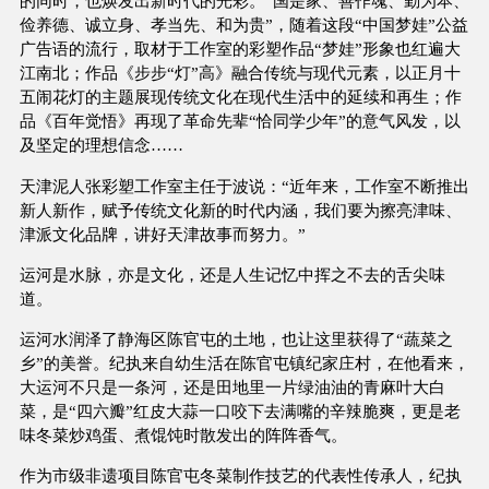
的同时，也焕发出新时代的光彩。“国是家、善作魂、勤为本、
俭养德、诚立身、孝当先、和为贵”，随着这段“中国梦娃”公益
广告语的流行，取材于工作室的彩塑作品“梦娃”形象也红遍大
江南北；作品《步步“灯”高》融合传统与现代元素，以正月十
五闹花灯的主题展现传统文化在现代生活中的延续和再生；作
品《百年觉悟》再现了革命先辈“恰同学少年”的意气风发，以
及坚定的理想信念……
天津泥人张彩塑工作室主任于波说：“近年来，工作室不断推出
新人新作，赋予传统文化新的时代内涵，我们要为擦亮津味、
津派文化品牌，讲好天津故事而努力。”
运河是水脉，亦是文化，还是人生记忆中挥之不去的舌尖味
道。
运河水润泽了静海区陈官屯的土地，也让这里获得了“蔬菜之
乡”的美誉。纪执来自幼生活在陈官屯镇纪家庄村，在他看来，
大运河不只是一条河，还是田地里一片绿油油的青麻叶大白
菜，是“四六瓣”红皮大蒜一口咬下去满嘴的辛辣脆爽，更是老
味冬菜炒鸡蛋、煮馄饨时散发出的阵阵香气。
作为市级非遗项目陈官屯冬菜制作技艺的代表性传承人，纪执