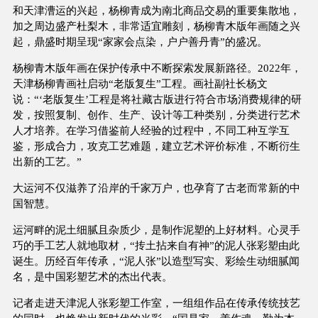
和天津漕运的兴起，杨柳青成为南北商品交易的重要集散地，
加之周边盛产杜梨木，非常适宜雕刻，杨柳青木版年画随之兴
起，鼎盛时期呈现“家家会点染，户户善丹青”的盛况。
杨柳青木版年画在保护传承中不断探索发展新路径。2022年，
天津杨柳青画社启动“老版复生”工程。画社副社长杨文
说：“‘老版复生’工程是将社藏古版进行符合市场消费规律的研
发，按照复制、创作、生产、设计等工种类别，分类进行艺术
人才培养。在学习借鉴前人经验的过程中，不同工种互学互
鉴，形成合力，攻克工艺难题，建立艺术评价标准，不断衍生
出新的工艺。”
大运河不仅滋养了沿岸的千家万户，也孕育了古老而常新的中
国智慧。
运河畔的泥土细腻且杂质少，是制作泥塑的上好材料。心灵手
巧的手工艺人就地取材，“抟土拈来自有神”的泥人张彩塑由此
诞生。历经百年传承，“泥人张”以造型写实、彩绘生动细腻闻
名，是中国彩塑艺术的杰出代表。
记者走进天津泥人张彩塑工作室，一组组作品在传承传统技艺