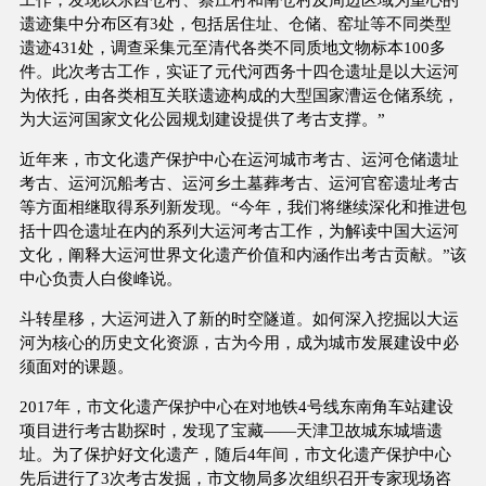
遗迹集中分布区有3处，包括居住址、仓储、窑址等不同类型
遗迹431处，调查采集元至清代各类不同质地文物标本100多
件。此次考古工作，实证了元代河西务十四仓遗址是以大运河
为依托，由各类相互关联遗迹构成的大型国家漕运仓储系统，
为大运河国家文化公园规划建设提供了考古支撑。”
近年来，市文化遗产保护中心在运河城市考古、运河仓储遗址
考古、运河沉船考古、运河乡土墓葬考古、运河官窑遗址考古
等方面相继取得系列新发现。“今年，我们将继续深化和推进包
括十四仓遗址在内的系列大运河考古工作，为解读中国大运河
文化，阐释大运河世界文化遗产价值和内涵作出考古贡献。”该
中心负责人白俊峰说。
斗转星移，大运河进入了新的时空隧道。如何深入挖掘以大运
河为核心的历史文化资源，古为今用，成为城市发展建设中必
须面对的课题。
2017年，市文化遗产保护中心在对地铁4号线东南角车站建设
项目进行考古勘探时，发现了宝藏——天津卫故城东城墙遗
址。为了保护好文化遗产，随后4年间，市文化遗产保护中心
先后进行了3次考古发掘，市文物局多次组织召开专家现场咨