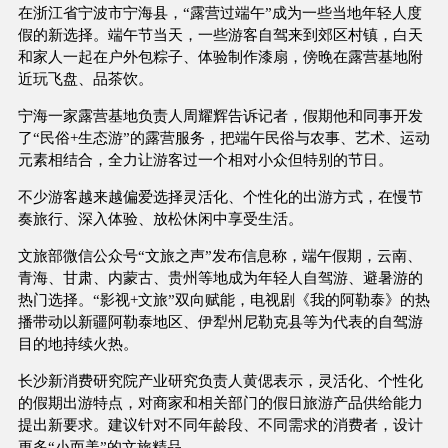
在浙江省宁波市宁海县，“露营过端午”成为一些当地年轻人度
假的新选择。端午节当天，一些游客自驾来到郊区村镇，白天
和家人一起在户外包粽子、体验制作漆扇，傍晚在露营基地附
近玩飞盘、品茶饮。
宁海一家露营基地负责人周耀辉告诉记者，假期他和同事开发
了“民俗+生态游”的露营服务，把端午民俗与农事、艺术、运动
元素相结合，全力让游客过一个相对小众但特别的节日。
不少游客越来越偏爱选择灵活化、个性化的出游方式，在慢节
奏旅行、深入体验、放松休闲中享受生活。
文旅部微信公众号“文旅之声”发布信息称，端午假期，云南、
青海、甘肃、内蒙古、贵州等地成为年轻人自驾游、避暑游的
热门选择。“影视+文旅”双向赋能，电视剧《我的阿勒泰》的热
播带动以新疆阿勒泰地区、伊犁州尼勒克县等为代表的自驾游
目的地持续火热。
长沙新消费研究院产业研究负责人黄偲表示，灵活化、个性化
的假期出游特点，对商家和相关部门的假日旅游产品供给能力
提出新要求。建议针对不同年龄段、不同需求的消费者，设计
更多“小而美”的文旅精品。