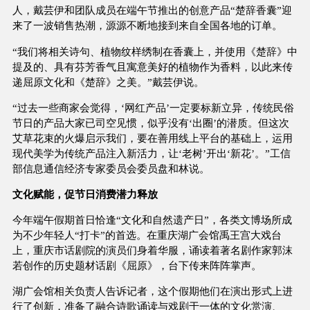
人，戴芸伊和团队成员在端午节推出的创意产品“楚辞香囊”迎
来了一波销售热潮，源源不断地接到来自全国各地的订单。
“我们将相关诗句、植物纹样绣制在香囊上，并使用《楚辞》中
提及的、具有芬芳香气且寓意美好的植物作为香料，以此来传
递屈原文化和《楚辞》之美。”戴芸伊说。
“过去一些商家会觉得，‘网红产品’一定要标新立异，传统民俗
节日的产品大家已司空见惯，似乎没有‘出圈’的潜质。但这次
艾草花束的火爆启示我们，要在善用线上平台的基础上，运用
现代美学为传统产品注入新活力，让‘老树’开出‘新花’。”工信
部信息通信经济专家委员会委员盘和林说。
文化赋能，促节日消费潜力释放
今年端午假期首日恰逢“文化和自然遗产日”，各类文博场所成
为不少年轻人“打卡”的首选。在重庆湖广会馆禹王宫大戏台
上，重庆市话剧院的演员们身着华服，诵读着著名剧作家郭沫
若创作的历史题材话剧《屈原》，台下传来阵阵掌声。
湖广会馆相关负责人告诉记者，这个假期他们在演出形式上进
行了创新，准备了融合诗歌诵读与戏剧于一体的文化赏演、