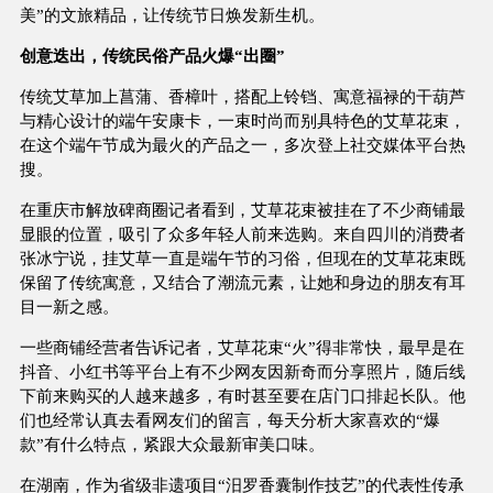
美”的文旅精品，让传统节日焕发新生机。
创意迭出，传统民俗产品火爆“出圈”
传统艾草加上菖蒲、香樟叶，搭配上铃铛、寓意福禄的干葫芦
与精心设计的端午安康卡，一束时尚而别具特色的艾草花束，
在这个端午节成为最火的产品之一，多次登上社交媒体平台热
搜。
在重庆市解放碑商圈记者看到，艾草花束被挂在了不少商铺最
显眼的位置，吸引了众多年轻人前来选购。来自四川的消费者
张冰宁说，挂艾草一直是端午节的习俗，但现在的艾草花束既
保留了传统寓意，又结合了潮流元素，让她和身边的朋友有耳
目一新之感。
一些商铺经营者告诉记者，艾草花束“火”得非常快，最早是在
抖音、小红书等平台上有不少网友因新奇而分享照片，随后线
下前来购买的人越来越多，有时甚至要在店门口排起长队。他
们也经常认真去看网友们的留言，每天分析大家喜欢的“爆
款”有什么特点，紧跟大众最新审美口味。
在湖南，作为省级非遗项目“汨罗香囊制作技艺”的代表性传承