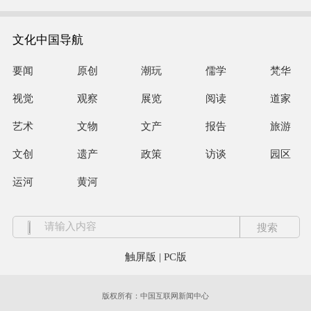
文化中国导航
要闻
原创
潮玩
儒学
梵华
视觉
观察
展览
阅读
道家
艺术
文物
文产
报告
旅游
文创
遗产
政策
访谈
园区
运河
黄河
触屏版
|
PC版
版权所有：中国互联网新闻中心