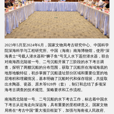
2023年5月至2024年6月，
国家文物局考古研究中心、中国科学
院深海科学与工程研究所、中国（海南）南海博物馆
，
使用
“深
海勇士”号载人潜水器和“狮子鱼”号无人水下遥控潜水器
，
联合
对南海
西北陆坡一号
、
二号沉船
开展了三阶段
的水下
考古调
查，
探明
了两艘
沉船的分布范围，获取了
沉船
所在海域海底的
地形地
貌特征，初步掌握了
沉船
遗址部分区域和重要位置的地
层堆积和埋藏情况，基本明确了沉船时代和保存现状，共提取
出水陶器、瓷器、原木等
928件（套），制订和总结了多项深
海考古调查的技术规范、策略要求和工作流程。
南海西北陆坡一号、二号沉船的水下考古工作，标志着中国水
下考古从近海走向深远海，具有重要的里程碑意义。国家文物
局将在“考古中国”重大项目框架下，加强与海南省人民政府、