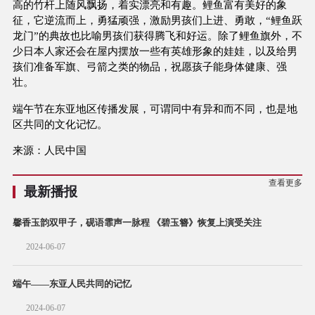
高的竹杆上随风飘扬，着实漂亮和有趣。鲤鱼富有美好的象
征，它逆流而上，勇猛顽强，激励男孩们上进、勇敢，“鲤鱼跃
龙门”的典故也比喻男孩们获得腾飞和好运。除了鲤鱼旗外，不
少日本人家还会在屋内摆放一些有英雄形象的娃娃，以及给男
孩们准备军旗、弓箭之类的物品，祝愿孩子能身体健康、强
壮。
端午节在东亚地区传播发展，可谓同中有异和而不同，也是地
区共同的文化记忆。
来源：人民中国
查看更多
最新播报
馨香玉韵双甲子，砚语霏声一脉程 《碧玉簪》恢复上演受关注
2024-06-07
端午——东亚人民共同的记忆
2024-06-07