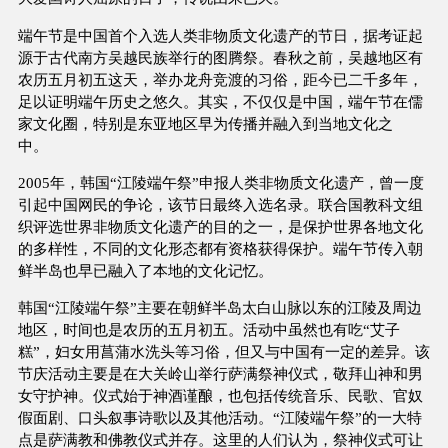
端午节是中国首个入选人类非物质文化遗产的节日，据考证起
源于古代南方吴越民族举行的图腾祭。春秋之前，吴越地区有
农历五月初五这天，举办龙舟竞渡的习俗，距今已二千多年，
足以证明端午历史之悠久。其实，不仅仅是中国，端午节在儒
家文化圈，特别是东亚地区早为传播并融入到当地文化之
中。
2005年，韩国“江陵端午祭”申报人类非物质文化遗产，曾一度
引起中国网民的争论，该节日最终入选名录。联合国教科文组
织评选世界非物质文化遗产的目的之一，是保护世界各地文化
的多样性，不同的文化形态都有资格获得保护。端午节传入朝
鲜半岛也早已融入了本地的文化记忆。
韩国“江陵端午祭”主要在朝鲜半岛太白山脉以东的江陵及周边
地区，时间也是农历的五月初五。活动中虽然也有吃“艾子
糕”，妇女用菖蒲水洗头等习俗，但又与中国有一定的差异。该
节庆活动主要是在大关岭山举行萨满祭神仪式，敬拜山神和男
女守护神。仪式始于神酒谨酿，也包括传统音乐、民歌、官奴
假面剧、口头叙事诗歌以及其他活动。“江陵端午祭”的一大特
点是萨满教和佛教仪式并存。这里的人们认为，祭神仪式可让