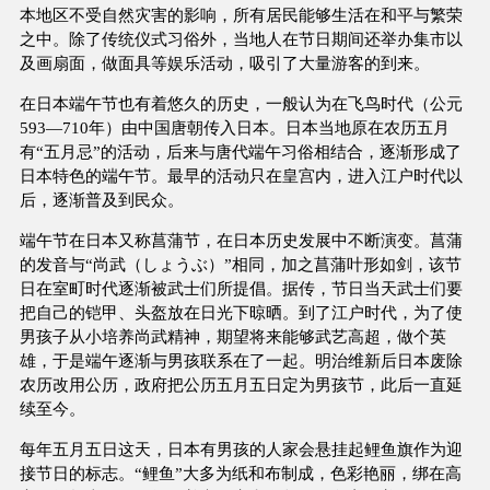
本地区不受自然灾害的影响，所有居民能够生活在和平与繁荣
之中。除了传统仪式习俗外，当地人在节日期间还举办集市以
及画扇面，做面具等娱乐活动，吸引了大量游客的到来。
在日本端午节也有着悠久的历史，一般认为在飞鸟时代（公元
593—710年）由中国唐朝传入日本。日本当地原在农历五月
有“五月忌”的活动，后来与唐代端午习俗相结合，逐渐形成了
日本特色的端午节。最早的活动只在皇宫内，进入江户时代以
后，逐渐普及到民众。
端午节在日本又称菖蒲节，在日本历史发展中不断演变。菖蒲
的发音与“尚武（しょうぶ）”相同，加之菖蒲叶形如剑，该节
日在室町时代逐渐被武士们所提倡。据传，节日当天武士们要
把自己的铠甲、头盔放在日光下晾晒。到了江户时代，为了使
男孩子从小培养尚武精神，期望将来能够武艺高超，做个英
雄，于是端午逐渐与男孩联系在了一起。明治维新后日本废除
农历改用公历，政府把公历五月五日定为男孩节，此后一直延
续至今。
每年五月五日这天，日本有男孩的人家会悬挂起鲤鱼旗作为迎
接节日的标志。“鲤鱼”大多为纸和布制成，色彩艳丽，绑在高