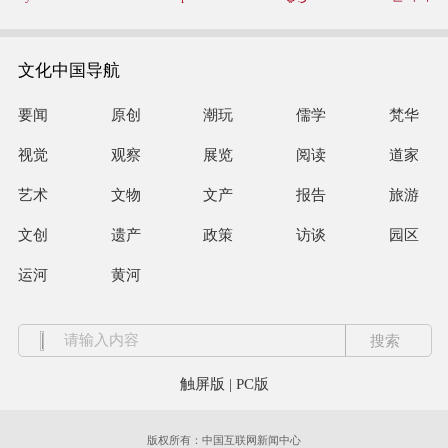
文化中国导航
要闻
原创
潮玩
儒学
梵华
视觉
观察
展览
阅读
道家
艺术
文物
文产
报告
旅游
文创
遗产
政策
访谈
园区
运河
黄河
触屏版
|
PC版
版权所有：中国互联网新闻中心