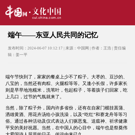
端午——东亚人民共同的记忆
发布时间：2024-06-07 10:12:17 | 来源：中国网 | 作者：王浩 | 责任编
辑：姜一平
端午节快到了，家家的餐桌上少不了粽子。大枣的、豆沙的、
八宝的，当然还有肉粽、火腿粽等等。又逢小长假，许多家长
则是早早地泡糯米，洗苇叶，包起粽子，等着孩子们回家，吃
上几口，过节的气氛就来了。
当然，除了粽子外，国内许多省份，还有在自家门楣挂菖蒲、
洒雄黄酒、用花卉汤给小孩洗澡，以及“吃红”和赛龙舟等等习
俗。通过各种活动及仪式表达人们驱恶鬼、送瘟神、祈求健康
平安的美好祝愿。当然，在中国人的心目中，端午也是祭奠伟
大爱国诗人屈原的日子，传说由来已久。