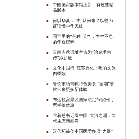
中国国家版本馆上新！有这些精
品版本
何以华夏，"中"从何来？以物为
证读懂中华民族
国宝里的“芒种”节气，生生不息
的华夏密码
云南吉岔遗址考古为“冶金术南
传”添新证
文化中国行 |江苏兴化：唱响文旅
四季歌
餐饮市场青睐特色美食 "国潮"餐
饮带来更多新体验
布达拉宫景区国家法定节假日门
票半价优惠
跟着总书记看中国 |大河之洲：绘
就生态新画卷
汉代药简创中国医学多项“之最”