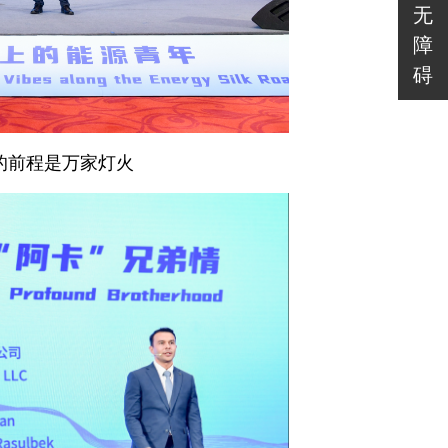
无
障
碍
的前程是万家灯火