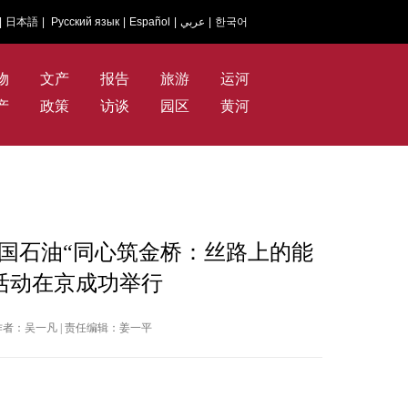
|
日本語
|
Русский язык
|
Español
|
عربي
|
한국어
物
文产
报告
旅游
运河
产
政策
访谈
园区
黄河
国石油“同心筑金桥：丝路上的能
”活动在京成功举行
网 | 作者：吴一凡 | 责任编辑：姜一平