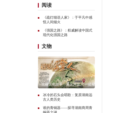
阅读
《疏灯细语人家》：于平凡中感
悟人间烟火
《强国之路》：权威解读中国式
现代化强国之路
文物
北疆文化故事：遇见河套人 一处秘
境的惊艳传奇
冰冷的石头会唱歌：复原湖南远
古人类历史
谁的青铜器——探寻湖南商周青
铜器之谜