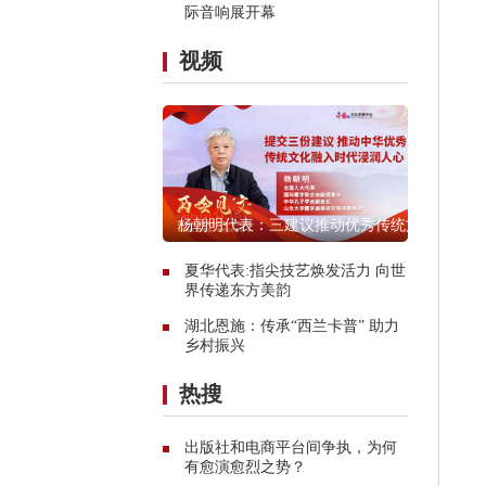
际音响展开幕
视频
杨朝明代表：三建议推动优秀传统文
化浸润人心
夏华代表:指尖技艺焕发活力 向世
界传递东方美韵
湖北恩施：传承“西兰卡普” 助力
乡村振兴
热搜
出版社和电商平台间争执，为何
有愈演愈烈之势？