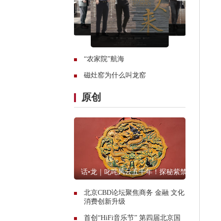
“农家院”航海
磁灶窑为什么叫龙窑
原创
话•龙｜叱咤风云五千年！探秘紫禁
城里的龙文物
北京CBD论坛聚焦商务 金融 文化
消费创新升级
首创“HiFi音乐节” 第四届北京国