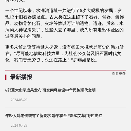
一个世纪以来，水洞沟遗址一共进行了6次大规模的发掘，发
现12个旧石器遗址点。古人类在这里留下了石器、骨器、装饰
品、动物骨骼化石、火塘等数以万计的遗物、遗迹。后来，水
洞沟人神秘消失了，这些人去了哪里，成为所有走出体验区的
游客最关心的问题。
更多未解之谜等待世人探索，没有答案大概就是历史的魅力所
在。“尽可能地借助科技力量，为社会公众普及旧石器时代文
化，我们责无旁贷，永远在路上！”罗燕如是说。
查看更多
最新播报
6部重大史学成果发布 研究阐释建设中华民族现代文明
2024-05-29
年轻人对老传统有了新要求 端午将至 “新式艾草门挂”走红
2024-05-29