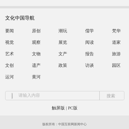
文化中国导航
要闻
原创
潮玩
儒学
梵华
视觉
观察
展览
阅读
道家
艺术
文物
文产
报告
旅游
文创
遗产
政策
访谈
园区
运河
黄河
触屏版
|
PC版
版权所有：中国互联网新闻中心