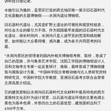
诉科技日报记者。
令她引以为傲的，是景区打造的西北地区唯一展示旧石器时代
文化面貌的主题博物馆——水洞沟遗址博物馆。
旧石器时代遗址，尤其是旷野土遗址的可视性和观赏性较差，
对社会大众的吸引力不强。作为我国最早发掘的旧石器时代文
化遗址，很长时间内，水洞沟只是人迹罕至的荒漠和残垣断
壁。如何能让大众看得懂、感兴趣，成为各方共同思考的问
题。
“水洞沟景区的管理者到国内外相关博物馆考察、取经，形成了
自己的思路，并与鲁美艺术学院、沈阳工学院的博物馆设计人
员和文物考古专家一起反复研讨、推敲，最终形成了博物馆建
筑与展陈设计方案。”中国科学院古脊椎动物与古人类研究所特
聘研究员、中国科学院大学教授、亚洲旧石器考古联合会荣誉
主席高星介绍说。
它的建筑形制以水洞沟旧石器时代文化材料中最具特色的西方
莫斯特文化石叶为设计背景，以石器与遗址环境的主要色调土
黄色为基本色调，外形仿出土的石器造型，建筑面积达到了
4308平方米。