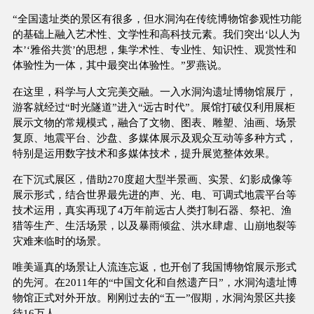
“全国遗址类的景区有很多，但水洞沟在传统博物馆参观性功能
的基础上融入艺术性、文学性和高科技元素。我们突出‘以人为
本’‘雅俗共赏’的思想，集学术性、专业性、知识性、观赏性和
体验性为一体，其中最突出体验性。”罗燕说。
在这里，科学与人文完美交融。一入水洞沟遗址博物馆展厅，
游客就经过“时光隧道”进入“远古时代”。展馆打破仅利用展柜
展示文物的常规模式，融合了文物、图表、雕塑、油画、场景
复原、地震平台、沙盘、多媒体展示及观众互动等多种方式，
特别是运用数字技术和多媒体技术，提升展览整体效果。
在下沉式展区，借助270度超大型半景画、实景、幻影成像等
展示形式，结合世界最先进的声、光、电、可调式地震平台等
技术运用，真实再现了4万年前远古人类打制石器、祭祀、渔
猎等生产、生活场景，以及暴雨倾盆、洪水肆虐、山崩地裂等
灾难来临时的场景。
唯美逼真的场景让人流连忘返，也开创了我国博物馆展示形式
的先河。在2011年的“中国文化和自然遗产日”，水洞沟遗址博
物馆正式对外开放。刚刚过去的“五一”假期，水洞沟景区共接
待16万人。