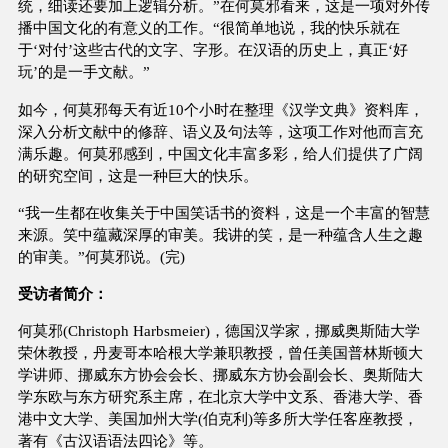
统，细读还要加上逻辑分析。”在何莫邪看来，这是一项对外传
播中国文化的有意义的工作。“很简单地说，我的快乐就在
于‘对付’这些古代的文字、字形。在汉语的历史上，真正‘好
玩’的是一手文献。”
如今，何莫邪每天有近10个小时在整理《汉学文典》资料库，
深入分析文献中的修辞、语义及句法等，这项工作对他而言充
满乐趣。何莫邪感到，中国文化丰富多彩，给人们提供了广阔
的研究空间，这是一种巨大的快乐。
“我一生都在收集关于中国笑话书的资料，这是一个丰富的智慧
来源。笑中蕴藏深厚的审美。我讲的笑，是一种蕴含人生之趣
的审美。”何莫邪说。(完)
受访者简介：
何莫邪(Christoph Harbsmeier)，德国汉学家，挪威奥斯陆大学
荣休教授，丹麦哥本哈根大学兼职教授，曾任美国普林斯顿大
学讲师、挪威东方协会会长、挪威东方协会副会长、奥斯陆大
学东欧与东方研究系主席，在北京大学中文系、香港大学、香
港中文大学、美国加州大学(伯克利)等多所大学任客座教授，
著有《古汉语语法四论》等。