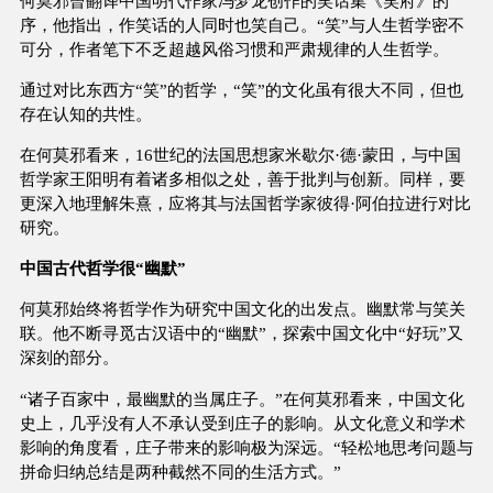
何莫邪曾翻译中国明代作家冯梦龙创作的笑话集《笑府》的
序，他指出，作笑话的人同时也笑自己。“笑”与人生哲学密不
可分，作者笔下不乏超越风俗习惯和严肃规律的人生哲学。
通过对比东西方“笑”的哲学，“笑”的文化虽有很大不同，但也
存在认知的共性。
在何莫邪看来，16世纪的法国思想家米歇尔·德·蒙田，与中国
哲学家王阳明有着诸多相似之处，善于批判与创新。同样，要
更深入地理解朱熹，应将其与法国哲学家彼得·阿伯拉进行对比
研究。
中国古代哲学很“幽默”
何莫邪始终将哲学作为研究中国文化的出发点。幽默常与笑关
联。他不断寻觅古汉语中的“幽默”，探索中国文化中“好玩”又
深刻的部分。
“诸子百家中，最幽默的当属庄子。”在何莫邪看来，中国文化
史上，几乎没有人不承认受到庄子的影响。从文化意义和学术
影响的角度看，庄子带来的影响极为深远。“轻松地思考问题与
拼命归纳总结是两种截然不同的生活方式。”