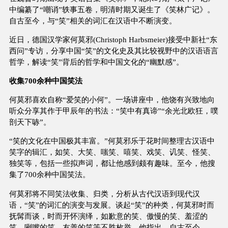
中编纂了“嘲诮”轶事五卷，明清时期又诞生了《笑林广记》。
自古至今，与“笑”相关的词汇在汉语中不断演变。
近日，德国汉学家何莫邪(Christoph Harbsmeier)接受中新社“东
西问”专访，分享中国“笑”的文化史及其比较视野中的汉语语言
哲学，解读“笑”背后的哲学和中国文化的“幽默感”。
收集700余种中国笑法
何莫邪喜欢自称“爱笑的小何”。一场讲座中，他饶有兴致地向
听众分享其作于甲辰年的书法：“笑中有真谛”“余光北欧狂，噗
剖天下哧”。
“笑的文化在中国极其丰富。”何莫邪乐于花时间整理古汉语中
笑字的辑汇，如笑、大笑、嗤笑、嘻笑、戏笑、讥笑、怪笑、
独笑等，包括一些拟声词，都让他感到颇有趣味。至今，他搜
集了700余种中国笑法。
何莫邪将不同笑法收集、归类，分析从古代汉语到现代汉
语，“笑”的词汇的演变与发展。谈起“笑”的种类，何莫邪时而
抚髯而谈，时而开怀演绎，如歉意的笑、傲慢的笑、羞涩的
笑、咧嘴的笑、友善的笑等不胜枚举。他指出，自古至今，