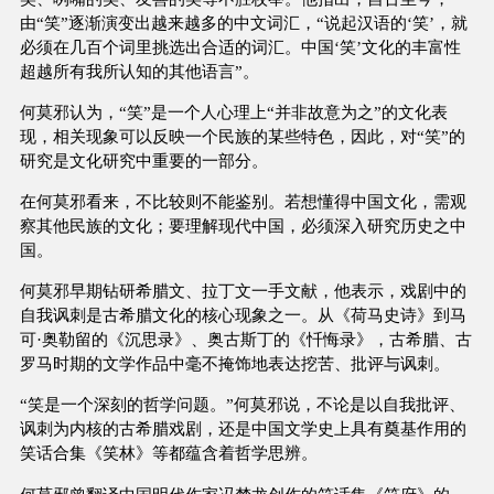
由“笑”逐渐演变出越来越多的中文词汇，“说起汉语的‘笑’，就
必须在几百个词里挑选出合适的词汇。中国‘笑’文化的丰富性
超越所有我所认知的其他语言”。
何莫邪认为，“笑”是一个人心理上“并非故意为之”的文化表
现，相关现象可以反映一个民族的某些特色，因此，对“笑”的
研究是文化研究中重要的一部分。
在何莫邪看来，不比较则不能鉴别。若想懂得中国文化，需观
察其他民族的文化；要理解现代中国，必须深入研究历史之中
国。
何莫邪早期钻研希腊文、拉丁文一手文献，他表示，戏剧中的
自我讽刺是古希腊文化的核心现象之一。从《荷马史诗》到马
可·奥勒留的《沉思录》、奥古斯丁的《忏悔录》，古希腊、古
罗马时期的文学作品中毫不掩饰地表达挖苦、批评与讽刺。
“笑是一个深刻的哲学问题。”何莫邪说，不论是以自我批评、
讽刺为内核的古希腊戏剧，还是中国文学史上具有奠基作用的
笑话合集《笑林》等都蕴含着哲学思辨。