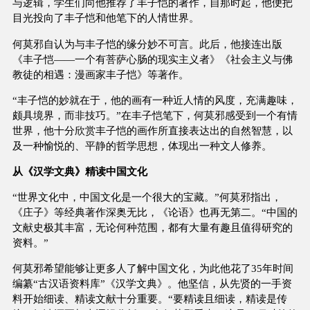
与逻辑，学生们向他推荐了丰子恺的著作，自那时起，他便把
目光投向了丰子恺和他笔下的人情世界。
何莫邪自认为与丰子恺的缘分妙不可言。此后，他接连出版
《丰子恺——一个有菩萨心肠的现实主义者》《社会主义与佛
教徒的相遇：漫画家丰子恺》等著作。
“丰子恺的妙就在于，他的画有一种近人情的风度，充满趣味，
颇具境界，而非技巧。”在丰子恺笔下，何莫邪感受到一个有情
世界，他十分欣赏丰子恺的画作所直接表达出的自然智慧，以
及一种愉悦的、平静的哲学思想，体现出一种文人修养。
从《汉学文典》精读中国文化
“世界文化中，中国文化是一个很大的宝藏。”何莫邪指出，
《庄子》等经典著作深奥无比，《论语》也再无第二。“中国的
文献史极其丰富，无论何种范围，都有大量有趣且值得研究的
资料。”
何莫邪希望能够让更多人了解中国文化，为此他花了35年时间
编纂“古汉语资料库”《汉学文典》。他坚信，从先贤的一手资
料开始细读、精读文献十分重要。“要精读且细读，精读是传