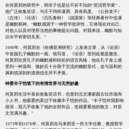
在何莫邪的研究中，韩非子也是位不折不扣的“笑话哲学家”，
他广泛收集笑话，与庄子同样潇洒、具有风度。《公孙龙子》
《左传》《论语》《吕氏春秋》《战国策》等经典著作中也满
是幽默精神。“幽默感源于一种哲学批评性，它体现在对自己、
对他人以及对理所当然的事物提出问题。对我来说，幽默与知
识水平有密切关系。”
1990年，何莫邪在《哈佛亚洲研究》上发表文章，从《论语》
中发掘孔子幽默的一面。他写道，《论语》里到处都是微笑。
何莫邪欣赏孔子的幽默感和轻松的语言风格，他在孔子身上感
受到一种温和、微妙且十分善于交流的幽默形式，这与温和的
讽刺或深刻的道德信念并不矛盾。
钟爱丰子恺笔下的有情世界与无穷妙趣
何莫邪生活中喜欢收集笑话书，也曾到北京潘家园古玩市场淘
小人书，他最爱的莫过于收藏丰子恺的作品。“丰子恺对我影响
很深，我几乎收集了他的全部作品，也很爱看他的散文，对原
文充满兴趣。”
1973年到1976年，何莫邪在马来西亚一所大学任教，教授哲学