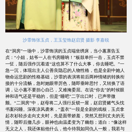
沙霏饰张玉贞，王玉玺饰赵启贤 摄影 李嘉锐
在“洞房”一场中，沙霏饰演的玉贞端坐绣床，当小蕙禀告玉
贞：“小姐，姑爷一人在书房睡呐！”板鼓单扦一击，玉贞不禁
一怔，随后强作沉着道“这也算不了什么大事，你去睡吧。”一
急一沉，体现出主人公善良隐忍的人物性格，也是全剧中她人
物命运悲剧的性格基础，沙霏的表演将前后两种情绪的转换衔
接的十分流畅，急时她眼带厉色，随即垂眸思忖，又转换了语
调，让小蕙不要担心自己，又难掩委屈。在说“你去”的时候眼
神和语气还是平稳的，但是“睡吧”二字出口时，已声带微
颤。“二洞房”中，赵母将二人强行反锁一屋，赵启贤赌气头忱
书案闷睡。深夜凉风袭来，“盖衣”一段是全剧的戏核，玉贞拿
起衣衫轻步走向丈夫时，先是面带娇羞，突然又想到丈夫的无
情，随即后撤几步，眼神也由温柔变为了幽怨；道白：“像这样
无义之人，我还体贴他什么，他今待我如同仇人一般，我若与