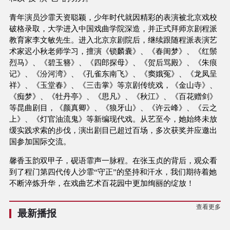
青年演员沙霏天资聪颖，少年时代就因精彩的表演被北京戏校
破格录取，大学进入中国戏曲学院深造，并正式拜师京剧程派
教育家李文敏先生。进入北京京剧院后，继续跟随程派表演艺
术家迟小秋老师学习，擅演《锁麟囊》、《春闺梦》、《红鬃
烈马》、《碧玉簪》、《四郎探母》、《贺后骂殿》、《朱痕
记》、《汾河湾》、《孔雀东南飞》、《窦娥冤》、《龙凤呈
祥》、《玉堂春》、《三击掌》等京剧传统戏，《金山寺》、
《痴梦》、《牡丹亭》、《思凡》、《秋江》、《百花赠剑》
等昆曲剧目，《颜真卿》、《狼牙山》、《许云峰》、《云之
上》、《灯官油流鬼》等新编现代戏。从艺至今，她始终未放
缓实践求索的步伐，演出剧目已超过百场，多次获奖并应邀出
国参加国际交流。
馨香玉韵双甲子，砚语霏声一脉程。在张玉贞的背后，观众看
到了程门第四代传人沙霏“守正”的坚持和汗水，我们期待着她
不断淬炼升华，在戏曲艺术百花园中更加绚丽的绽放！
查看更多
最新播报