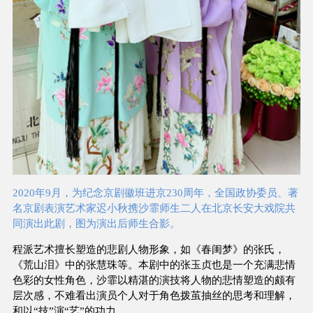
2020年9月，为纪念京剧徽班进京230周年，全国政协委员、著
名京剧表演艺术家迟小秋携沙霏师生二人在北京长安大戏院共
同演出此剧，图为演出后师生合影。
程派艺术擅长塑造的悲剧人物形象，如《春闺梦》的张氏，
《荒山泪》中的张慧珠等。本剧中的张玉贞也是一个充满悲情
色彩的女性角色，沙霏以精湛的演技将人物的悲情塑造的颇有
层次感，不难看出演员个人对于角色拨茧抽丝的思考和理解，
和以“技”演“艺”的功力。