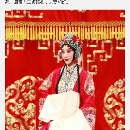
死，启贤向玉贞赔礼，夫妻和好。