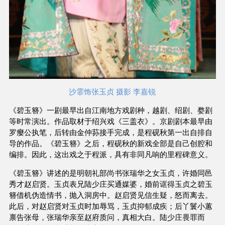
沙霏饰张玉贞 摄影 李嘉锐
《碧玉簪》一剧最早出自江南地方戏剧种，越剧、绍剧、婺剧
等时常演出。作品取材于绍兴戏《三盖衣》。京剧剧本最早由
罗瘿公执笔，后转由金仲荪接手完成，是程砚秋第一出自排自
导的作品。《碧玉簪》之后，程砚秋的新戏全部是自己创腔和
编排。因此，这出戏之于程派，具有非同凡响的里程碑意义。
《碧玉簪》讲述的是明朝礼部尚书张瑞华之女玉贞，许婚同邑
秀才赵启贤。玉贞表兄陆少庄买通媒婆，婚前诓得玉贞之碧玉
簪借机伪造情书，抛入洞房中。赵启贤见信生疑，怒而离去。
此后，对赵启贤对玉贞时加辱骂，玉贞抑郁成疾；后丫鬟小蕙
禀告张母，张瑞华亲至赵府质问，真相大白。陆少庄畏罪而