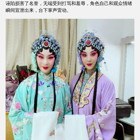
诬陷损害了名誉，无端受到打骂和羞辱，角色自己和观众情绪
瞬间宣泄出来，台下掌声雷动。