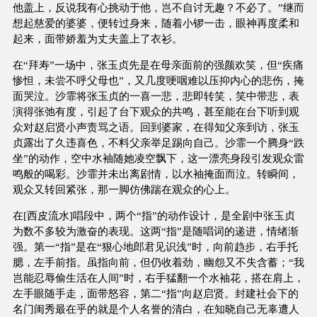
他盖上，反说我有心挑动于他，岂不自讨无趣？不必了。”继而
想起慈爱的婆婆，便转过身来，随着小锣一击，眼神再度柔和
起来，面带娇羞为丈夫盖上了衣衫。
在“拜寿”一场中，张玉贞先是在母亲面前的强颜欢笑，但“疾痛
惨怛，未尝不呼父母也”，又几度哽咽难以压抑内心的悲伤，掩
面哭泣。沙霏将张玉贞的一喜一悲，悲即转笑，笑中带悲，表
演得张弛有度，引起了台下观众的共鸣，甚至能在台下听到观
众对赵启贤小声责骂之语。回到婆家，在得知父亲到访，张玉
贞露出了久违喜色，不料父亲举足踢向自己。沙霏一个腾身“跌
坐”的动作，空中水袖随她凌空飘下，这一漂亮身段引发观众雷
鸣般的喝彩。沙霏并未出离剧情，以水袖掩面而泣。转瞬间，
观众又转回紧张，那一脚仿佛踹在观众的心上。
在[西皮流水]唱段中，两个“指”的动作设计，是全剧中张玉贞
为数不多较为激奋的表现。这两“指”是随唱词的递进，情绪渐
强。第一“指”是在“狠心地郎君见识浅”时，向前趋步，右手托
腮，左手前指。虽指向前，但仍收着劲，幽怨又不失含蓄；“我
岂能忍辱偷生活在人间”时，右手猛翻一个水袖花，搭在肩上，
左手眼随手走，面带怒容，第二“指”向赵启贤。封建社会下的
名门闺秀最在乎的就是个人名誉的清白，在知晓自己无辜遭人