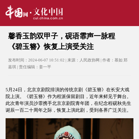
馨香玉韵双甲子，砚语霏声一脉程
《碧玉簪》恢复上演受关注
发布时间：2024-06-07 10:51:02 | 来源：人民政协网 | 作者：慕如 郑
嘉琪 | 责任编辑：姜一平
5月24日，北京京剧院排演的传统京剧《碧玉簪》在长安大戏
院上演。《碧玉簪》作为程派保留剧目，近年来鲜见于舞台。
此次青年演员沙霏携手北京京剧院青年团，在纪念程砚秋先生
诞辰一百二十周年之际，恢复上演此剧，受到各界广泛关注。