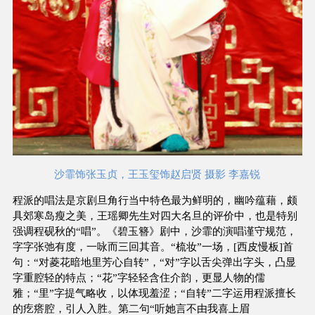
沙霏饰张玉贞，王玉玺饰赵启贤 摄影 李嘉锐
程派的唱法是京剧旦角行当中特色最为鲜明的，幽吟蕴藉，颇
具郊寒岛瘦之美，王瑶卿先生对四大名旦的评价中，也是特别
强调程砚秋的“唱”。《碧玉簪》剧中，沙霏的演唱谨守规范，
字字张弛有度，一咏而三回其音。“梳妆”一场，[西皮慢板]首
句：“对菱花暗地里芳心自转”，“对”字以舌尖弹出字头，凸显
字重腔轻的特点；“花”字轻轻含住介韵，更显人物的儒
雅；“里”字提气略收，以体现羞涩；“自转”二字运用程派擅长
的疙瘩腔，引人入胜。第二句“听她言不由我喜上眉