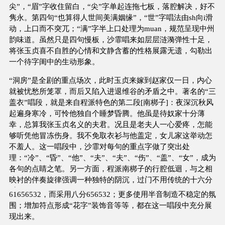
尖”，“眉”字收住留白，“尖”字单起连拖七板，落腔解决，好不
隽永。第四句“也算得人世间美满姻缘”，“世”字唱法由sh向i滑
动，上口而不突兀；“满”字半上口处理为muan，规范呈现中州
韵味道。虽然只是四句慢板，沙霏唱来如层层涟漪弹性十足，
将张玉贞喜不自胜的心情和文静含蓄的性格展露无遗，勾勒出
一个待字闺中的生动形象。
“洞房”是全剧的重点场次，此时玉贞来嫁到赵家仅一日，内心
就被忧愁所笼罩，而后又陷入进退维谷的矛盾之中。著名的“三
盖衣”唱段，就是来自程派特色的第二段[南梆子]：夜深沉秋风
起遍身寒冷，可怜他独自个睡梦昏腾。他虽是待奴家十分薄
幸，总算我张玉贞名义的夫君。况且是老夫人一心爱疼，怎能
够听凭他冒冻伤身。我不免取衣衫与他盖定，女儿家这举动怎
不羞人。这一唱段中，沙霏对每句的重点字做了突出处
理：“冷”、“昏”、“他”、“夫”、“夫”、“伤”、“盖”、“女”，成为
各句的点睛之笔。另一方面，程派南梆子的行腔低迴，与之相
映衬的伴奏旋律强调一种独特的阴沉，过门不用传统的十六分
·
6
1
656532，而采用八分656532；更多使用半音制造不稳定的氛
围；增加符点形成“花字”装饰音等等，都在这一唱段中充分展
现出来。