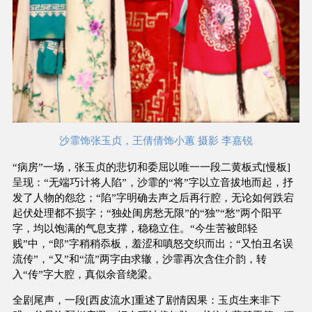
沙霏饰张玉贞，王倩倩饰小蕙 摄影 李嘉锐
“病房”一场，张玉贞的悲切和委屈以唯一一段二黄板式[慢板]
呈现：“无端巧计将人陷”，沙霏的“将”字以立音拔地而起，抒
发了人物的怨忿；“陷”字明确去声之后再行腔，无论如何跌宕
起伏处理都不损字；“独处闺房愁无限”的“独”“愁”两个阳平
字，均以饱满的气息支撑，稳稳立住。“今生苦被郎轻
贱”中，“郎”字稍稍忝板，羞涩和嗔怒交织而出；“又怕丑名误
流传”，“又”和“流”两字由求辙，沙霏再次含住介韵，转
入“传”字大腔，真似余音绕梁。
全剧尾声，一段[西皮流水]重述了剧情因果：玉贞生来非下