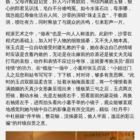
贱，父母许配赵启贤，奸人巧计将奴陷，书信内藏碧玉簪，狠
心的郎君见识浅，皂白不分难鸣冤。如今水落石出，母亲哪，
我岂能忍辱偷生活在人间。沙霏的演唱“珠走玉盘”，干脆圆
润，喷吐有力，同时释放了与观众的共鸣，引来彩声一片。
程派艺术之中，“做表”也是一向人人称道的。此剧中，沙霏在
程式的基础上，加入对于人物的细致描摹，又不失人物本真。
张玉贞是一位自幼接受封建礼教的千金，她在表达自己的情绪
时应该是含蓄内敛的，无论是在出嫁前的欣喜还是被丈夫无端
打骂的哀怨，动作和表情不应过分夸张，这就要考验演员“眉目
传情”的功力。在“梳妆”一场中，小蕙对张玉贞说：“小姐过门
儿之后您和姑爷写写字，下下棋，对对诗，够多有意思啊。”此
时的玉贞双眼温柔含笑，扯着水袖掩面羞涩，将一个憧憬着美
满婚姻的天真少女形象呈现出来；慢板第三句之后，玉贞两次
照镜，翻动水袖，先是左袖搭右手，照看面前的菱花镜，再换
右袖搭左手，进而抬头看向小蕙手举的小镜子，观众能够直观
地感觉到她与镜中自己的影像是有所交流的，颇似《牡丹亭》
中杜丽娘“停半晌，整花钿，没揣菱花，偷人半面，迤逗的彩云
偏”的对镜自赏之意。