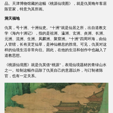
品。天津博物馆藏的这幅《桃源仙境图》，就是仇英晚年客居
陈官家，特意为其所画。
洞天福地
仇英，号十洲、十洲仙吏。“十洲”就是仙居之所，出自道教文
学《海内十洲记》，指的是祖洲、瀛洲、玄洲、炎洲、长洲、
元洲、流洲、生洲、凤麟洲、聚窟洲。“十洲”四周环海，由仙
人管辖，长有灵芝仙草，是神仙栖息的胜境。可见，仇英对这
样的仙境生活非常向往。因此，在他的生活和创作中也融入了
道教思想。
《桃源仙境图》就是仇英借“桃源”，表现仙境题材的青绿山水
之一。绘制这幅作品除了仇英自己的意愿以外，与订制者陈
官，也有一定关系。