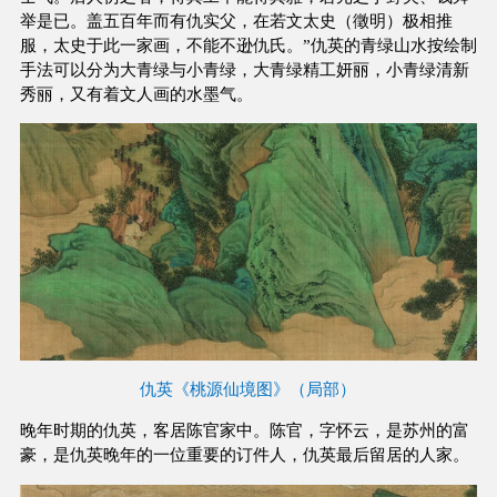
举是已。盖五百年而有仇实父，在若文太史（徵明）极相推
服，太史于此一家画，不能不逊仇氏。”仇英的青绿山水按绘制
手法可以分为大青绿与小青绿，大青绿精工妍丽，小青绿清新
秀丽，又有着文人画的水墨气。
仇英《桃源仙境图》（局部）
晚年时期的仇英，客居陈官家中。陈官，字怀云，是苏州的富
豪，是仇英晚年的一位重要的订件人，仇英最后留居的人家。