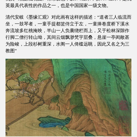
英最具代表性的作品之一，也是中国国家一级文物。
清代安岐《墨缘汇观》对此画有这样的描述：“道者三人临流而
坐，一鼓琴者，一童手提都篮侍立于左，一童捧卷度桥下溪水
奔流坡多红桃掩映，半山一人负囊绕栏而上，又于松林深隙作
行脚二僧行转山坳，其间云烟飘渺梵宇层叠，悬崖一亭闳敞甚
为险峻，上段杉树重深，水阁一人倚槛远眺，因此又名之为三
教图”