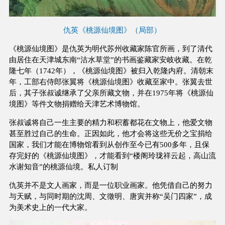
仇英《桃源仙境图》（局部）
《桃源仙境图》是仇英为明代苏州收藏家陈官所画，到了清代
由居住在天津城东南“沽水草堂”的书画鉴藏家安岐收藏。在乾
隆七年（1742年），《桃源仙境图》被归入乾隆内府。清朝末
年，工部右侍郎张翼将《桃源仙境图》收藏至家中。张翼去世
后，其子张叔诚继承了父亲所藏文物，并在1975年将《桃源仙
境图》等件文物捐赠给天津艺术博物馆。
张叔诚将自己一生主要的精力和积蓄都花在文物上，他爱文物
甚至胜过自己的生命。正因如此，他才会将这些无价之宝捐给
国家，我们才能在博物馆看到从创作至今已有500多年，且保
存完好的《桃源仙境图》，才能看到“楼阁玲珑祥云起，高山流
水谢知音”的桃源仙境。私人订制
仇英并不是文人画家，而是一位职业画家。他凭借自己的努力
与天赋，与同时期的沈周、文徵明、唐寅并称“吴门四家”，成
为美术史上的一代大家。