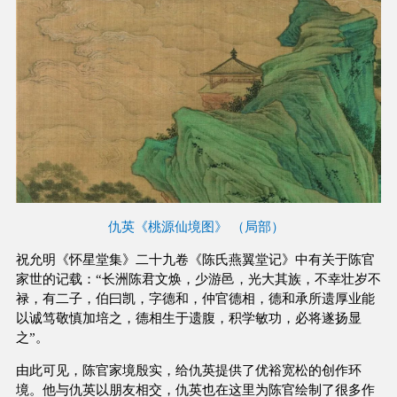
仇英《桃源仙境图》 （局部）
祝允明《怀星堂集》二十九卷《陈氏燕翼堂记》中有关于陈官
家世的记载：“长洲陈君文焕，少游邑，光大其族，不幸壮岁不
禄，有二子，伯曰凯，字德和，仲官德相，德和承所遗厚业能
以诚笃敬慎加培之，德相生于遗腹，积学敏功，必将遂扬显
之”。
由此可见，陈官家境殷实，给仇英提供了优裕宽松的创作环
境。他与仇英以朋友相交，仇英也在这里为陈官绘制了很多作