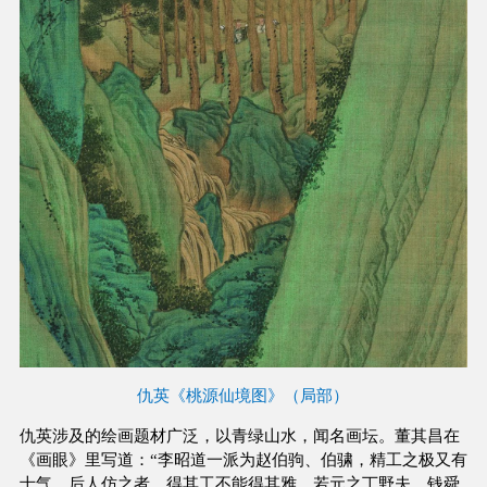
仇英《桃源仙境图》（局部）
仇英涉及的绘画题材广泛，以青绿山水，闻名画坛。董其昌在
《画眼》里写道：“李昭道一派为赵伯驹、伯骕，精工之极又有
士气。后人仿之者，得其工不能得其雅，若元之丁野夫、钱舜