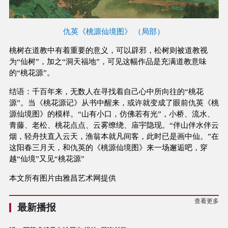
仇英《桃源仙境图》 （局部）
桃树在道教中有着重要的意义，可以辟邪，松树则被道教视
为“仙树”，加之“洞天福地”，可见这幅作品是充满道教意味
的“桃花源”。
结语：千百年来，无数人在寻找着自己心中所向往的“桃花
源”。当《桃花源记》从书中醒来，或许就变成了眼前仇英《桃
源仙境图》的模样。“山有小口，仿佛若有光”，小桥、流水、
青藤、老松、桃花点点、云雾缭绕、庙宇隐现。“伴山伴水伴云
烟，轻舟扶直入云天，渔翁本就凡间客，此时已是画中仙。”在
这阳春三月天，和仇英的《桃源仙境图》来一场邂逅吧，穿
越“仙境”又见“桃花源”
本文所有图片由雅昌艺术网提供
查看更多
最新播报