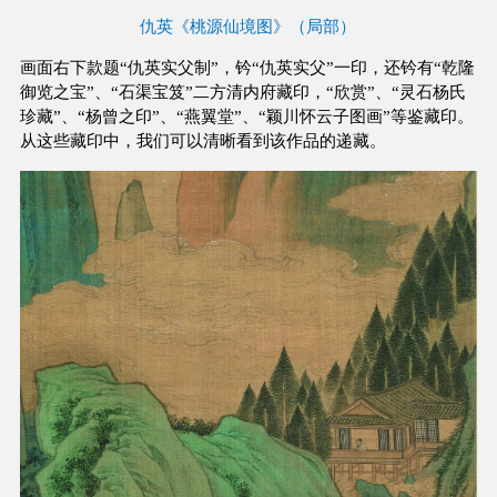
仇英《桃源仙境图》（局部）
画面右下款题“仇英实父制”，钤“仇英实父”一印，还钤有“乾隆
御览之宝”、“石渠宝笈”二方清内府藏印，“欣赏”、“灵石杨氏
珍藏”、“杨曾之印”、“燕翼堂”、“颖川怀云子图画”等鉴藏印。
从这些藏印中，我们可以清晰看到该作品的递藏。