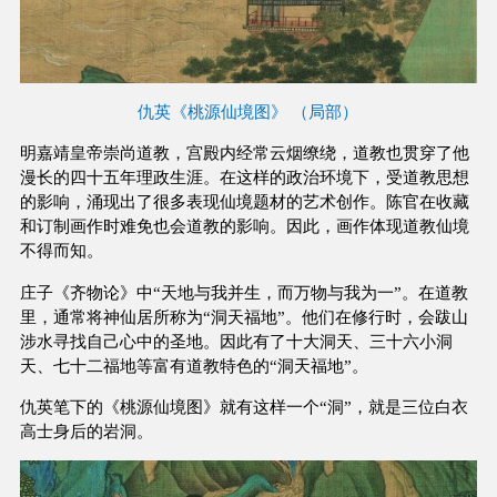
仇英《桃源仙境图》 （局部）
明嘉靖皇帝崇尚道教，宫殿内经常云烟缭绕，道教也贯穿了他
漫长的四十五年理政生涯。在这样的政治环境下，受道教思想
的影响，涌现出了很多表现仙境题材的艺术创作。陈官在收藏
和订制画作时难免也会道教的影响。因此，画作体现道教仙境
不得而知。
庄子《齐物论》中“天地与我并生，而万物与我为一”。在道教
里，通常将神仙居所称为“洞天福地”。他们在修行时，会跋山
涉水寻找自己心中的圣地。因此有了十大洞天、三十六小洞
天、七十二福地等富有道教特色的“洞天福地”。
仇英笔下的《桃源仙境图》就有这样一个“洞”，就是三位白衣
高士身后的岩洞。