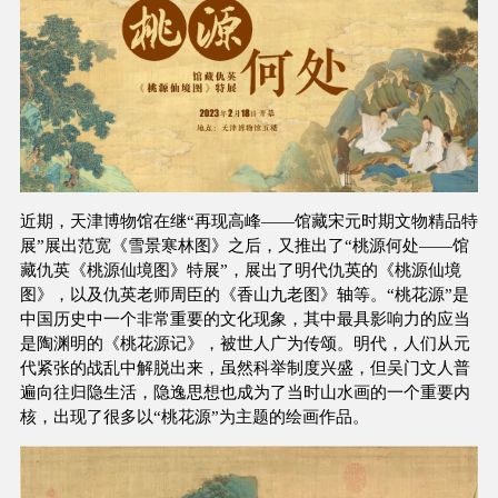
近期，天津博物馆在继“再现高峰——馆藏宋元时期文物精品特
展”展出范宽《雪景寒林图》之后，又推出了“桃源何处——馆
藏仇英《桃源仙境图》特展”，展出了明代仇英的《桃源仙境
图》，以及仇英老师周臣的《香山九老图》轴等。“桃花源”是
中国历史中一个非常重要的文化现象，其中最具影响力的应当
是陶渊明的《桃花源记》，被世人广为传颂。明代，人们从元
代紧张的战乱中解脱出来，虽然科举制度兴盛，但吴门文人普
遍向往归隐生活，隐逸思想也成为了当时山水画的一个重要内
核，出现了很多以“桃花源”为主题的绘画作品。