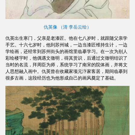
仇英像 （清 李岳云绘）
仇英出生寒门，父亲是老漆匠。他在七八岁时，就跟随父亲学
手艺。十六七岁时，他到苏州城，一边当漆匠维持生计，一边
学绘画，还经常到苏州街头的画馆里临摹学习。在一次为别人
彩绘楼宇时，他偶遇文徵明，得其赏识，后通过文徵明结识了
当时的名流，拜周臣为师，系统学习了南宋的院体画，并将文
人思想融入画中。仇英曾在收藏家项元汴家客居，期间临摹到
很多古画，这段经历也为他形成自己的画风奠定了基础。