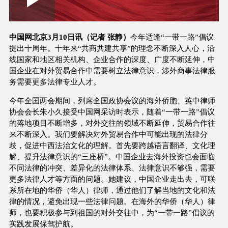
Play
0:00
/
--:--
Play
Picture-
Mute
Fullscree
in-
Picture
1.10%
Video
中国网北京3月10日讯（记者 张静）
今年适逢“一带一路”倡议
提出十周年。十年来“共商共建共享”的理念不断深入人心，沿
线国家和地区相关机构、企业合作的深度、广度不断延伸，中
国企业在对外贸易合作中需要树立法律意识，涉外商事法律服
务需要更多法律专业人才。
今年全国两会期间，列席全国政协会议的海外侨胞、英中律师
协会会长朱小久接受中国网采访时表示，随着“一带一路”倡议
的落地项目不断增多，对外交往的领域不断延伸，贸易合作往
来不断深入。我们要解决对外贸易合作中可能出现的法律分
歧，促进中西法治文化的理解。首先要跨越语言翻译、文化理
解、提升法律意识的“三座桥”。中国企业去海外投资也会面临
不同法律的冲突、差异化的法律体系、法律意识不够强，需要
更多法律人才等方面的问题。她建议，中国企业走出去，可联
系所在地的华侨（华人）律师，通过他们了解当地的文化和法
律的情况，避免出现一些法律问题。在海外的华侨（华人）律
师，也要积极参与到祖国的对外交往中，为“一带一路”倡议的
实践发展保驾护航。