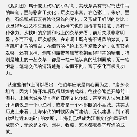
《观剑图》属于兼工代写的小写意，其线条具有书写书法中写
的味道，墨与彩富于变化，层次也丰富。在色彩上，朱砂、墨
色、石绿和赭石既有浓淡深浅的变化，又形成了鲜明的对比；
既显得热烈又不失雅致，人物神态也刻画得非常细腻，具有一
种张力。从枝叶的穿插和地上的杂草来看，前后关系非常明
显，杂而不乱，层次感强。在布局上既有密不透风的繁复，又
有疏可走马的留白，在细节的描绘上又有精致之处，如五官的
发髻，还有眼神、剑鞘和腰带等细节都刻画得非常的精细，特
别是地上的一丛杂草，都是一笔一笔认真的绘制而成，无一笔
懈怠，笔笔交代的清清楚楚，杂而不乱，富于变化而极具功
力。
“从这些细节上可以看出，任伯年应该是精心而为之。”唐永余
坦言，因为上海开埠后取得辉煌的成就，往往会遮盖开埠前上
海县、上海老城乡所具有的江南文化传统，甚至有人认为上海
开埠前仅是一个小渔村，或者是一个不起眼的小县城。其实从
历史上来看，上海宋代的时候因商而建镇、元代建县，到了明
代经过近300多年的发展，上海县已经成为江南文化的重要组
成部分，无论是文学、园林、收藏、艺术都取得了辉煌的成
就。