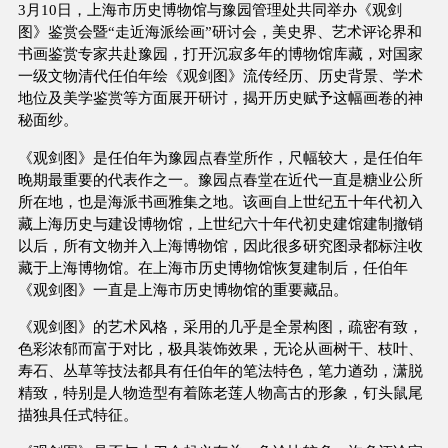
3月10日，上海市历史博物馆与豫园管理处共同举办《观剑
图》鉴赏会暨“走近海派绘画”研讨会，美史界、艺术评论界和
书画鉴赏专家共赴豫园，打开沉寂多年的博物馆库藏，对国家
一级文物清代任伯年绘《观剑图》流传经历、历史背景、学术
地位及美学鉴赏等方面展开研讨，揭开历史赋予这幅画卷的神
秘面纱。
《观剑图》是任伯年为豫园点春堂所作，尺幅较大，是任伯年
晚期最重要的代表作之一。豫园点春堂在近代一直是糖业公所
所在地，也是海派书画雅集之地。该画自上世纪五十年代初入
藏上海历史与建设博物馆，上世纪六十年代初史建馆建制撤销
以后，所有文物并入上海博物馆，因此很多研究图录都标注收
藏于上海博物馆。在上海市历史博物馆恢复建制后，任伯年
《观剑图》一直是上海市历史博物馆的重要藏品。
《观剑图》的艺术风格，采用的几乎是全景构图，疏密有致，
色彩浓郁而富于对比，极具装饰效果，无论从画树干、枝叶、
寿石、丛草等技法都具有任伯年的笔法特色，笔力遒劲，潇脱
精致，特别是人物造型有着陈老莲人物高古的形象，钉头鼠尾
描独具任式特征。