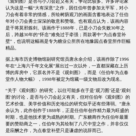
《观剑图》是否与小刀会起义有关，争论比较多。许多评论家
认为这是一幅“大有深意”之作，因任伯年曾参加太平军，对小
刀会有着非常的情感，所绘树荫观刀的画面含蓄地表达了任伯
年对小刀会勇士深深的敬意和赞颂。也有观点认为，该画内容
是干将莫邪炼剑。该画作于1888年，已是小刀会失败30年之
后，跨越30年的“怀念”难免过于牵强；而款署中“为点春堂补
壁”，也说明这幅画是专为糖业公所所在地豫园点春堂所作巨幅
精品。
据上海市历史博物馆副研究馆员唐永余介绍，该画作除了1996
年在“上海六千年文化展”展出过一次以外，一直都深藏在上历
博的库房中，它原名并不是《观剑图》，而是《任伯年为点春
堂作人物大幅》，1998年被定为馆藏一级文物后改为现名。
“关于《观剑图》的研究，以往可能多在于是‘观刀图’还是‘观剑
图’的讨论，是否与小刀会起义有关，但对任伯年《观剑图》的
艺术价值、美学价值和历史地位的研究似乎还有些薄弱。”唐永
余认为，此作创作于1888年，正是任伯年创作精力最为旺盛的
时期，也是他技术更为成熟的时期。广东糖商作为任伯年最重
要的赞助商之一，任伯年为其绘制了八尺中堂之作，并非仅仅
是应酬之作，为点春堂补壁只是谦虚的说辞而已。