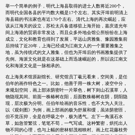
举一个简单的例子，明代上海县取得的进士人数将近200个，
而明代全国各县的平均数大概是17个左右。其实开埠前明清上
海县籍的书法家也有近170个左右。清代上海的再次崛起，应
该从江海关的设立，苏松太兵备道移驻上海开始，嘉庆道光年
间上海港的贸易非常发达，而且众多外地会馆公所纷纷在上海
成立，文化和教育也得到了发展，平远山房雅集、豫园雅集前
后持续了近20年，上海已经成为江南文人的一个重要雅集之
地，虽为传统式的文人雅集，但也为开埠后的书画雅集提供了
先例。海派文化就是在这基础上而迅速崛起的，所以说江南文
化和海派文化是一脉相承的。
在上海美术馆原副馆长、研究馆员丁羲元看来，空间美，是任
伯年的画作特色之一。比如，他善于用一株大树，凌空中分，
来规划空间，画上部浓荫密叶一片翠色，树下则山石溪草，人
物隐现其间。前面一株椿树在阳，后面数株椿树在阴，阴阳隐
现，层次极为分明。任伯年绘画的音乐性，也不大为人关注。
以《观剑图》为例，画上部画的极为舒展和缓，虽浓荫密匝，
但不觉压抑，全是在呼吸之中，极为透气。左下一角溪石水
草，如急管繁弦，笔笔不苟，一气写成。这种繁密，烘托出人
物不同的心理，也与上幅的密林郁茂相映村。画上红花藤枝旁