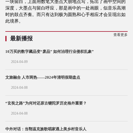
一块留白，上面用数笔大墨点大朋地点写，拓出了画中空间的
深度，大墨点与留白呼应，那是画中的一处画眼，似音乐高潮
时的鼓点齐奏。而只有达到极为圆熟和心手相应才会呈现出如
此境界。
查看更多
最新播报
10万买的数字藏品变“废品” 如何治理行业侵权乱象”
2024-04-09
文旅融合 人市两热——2024年清明假期盘点
2024-04-08
“玄奘之路”为何对还原古犍陀罗历史格外重要？
2024-04-08
中外对话：当鄂温克族歌唱家遇上美乡村音乐人