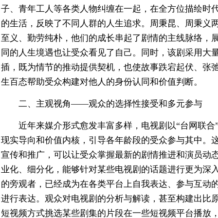
子、青年工人等各类人物纠缠在一起，在全方位描绘时
的生活，反映了不同人群的人生追求。周秉昆、周秉义
至义、勤劳纯朴，他们的成长串起了剧情的主线脉络，
同的人生境遇也让受众看见了自己。同时，该剧采用大
插，既为情节的推动提供契机，也使故事跌宕起伏、张
生百态帮助受众构建对他人的身份认同和价值判断。
二、主观视角——观众的选择性接受和多元参与
近年来媒介形式愈发丰富多样，电视剧以“台网联合
现实导向和价值内核，引导各年龄段的受众参与其中。
宣传和推广，可以让受众掌握最新的剧情推进和演员动
业化、细分化，能够针对某些电视剧的话题进行更为深
的旁观者，已经成为在各类平台上自我表达、参与互动
进行表达。观众对电视剧的分析与解读，甚至构建出比
短视频方式挑选某些剧集的片段在一些短视频平台播放，