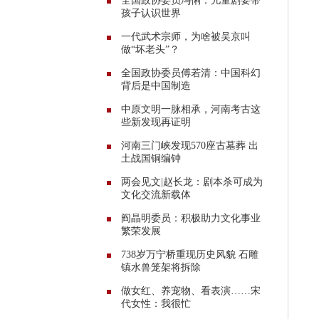
全国政协委员冯俐：儿童剧要带
孩子认识世界
一代武术宗师，为啥被吴京叫
做“坏老头”？
全国政协委员傅若清：中国科幻
背后是中国制造
中原文明一脉相承，河南考古这
些新发现再证明
河南三门峡发现570座古墓葬 出
土战国铜编钟
两会见文|赵长龙：剧本杀可成为
文化交流新载体
阎晶明委员：积极助力文化事业
繁荣发展
738岁万宁桥重现历史风貌 石雕
镇水兽笼架将拆除
做女红、养宠物、看表演……宋
代女性：我很忙