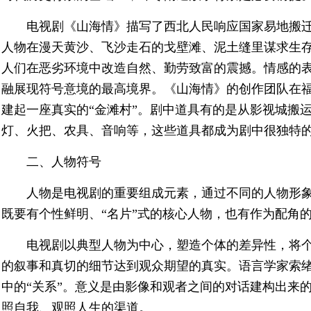
电视剧《山海情》描写了西北人民响应国家易地搬
人物在漫天黄沙、飞沙走石的戈壁滩、泥土缝里谋求生
人们在恶劣环境中改造自然、勤劳致富的震撼。情感的
融展现符号意境的最高境界。《山海情》的创作团队在
建起一座真实的“金滩村”。剧中道具有的是从影视城搬
灯、火把、农具、音响等，这些道具都成为剧中很独特
二、人物符号
人物是电视剧的重要组成元素，通过不同的人物形
既要有个性鲜明、“名片”式的核心人物，也有作为配角
电视剧以典型人物为中心，塑造个体的差异性，将
的叙事和真切的细节达到观众期望的真实。语言学家索绪
中的“关系”。意义是由影像和观者之间的对话建构出来
照自我、观照人生的渠道。