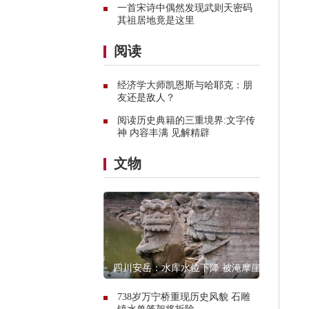
一首宋诗中偶然发现武则天密码
其祖居地竟是这里
阅读
经济学大师凯恩斯与哈耶克：朋
友还是敌人？
阅读历史典籍的三重境界:文字传
神 内容丰满 见解精辟
文物
四川安岳：水库水位下降 被淹摩崖
石窟造像露真容
738岁万宁桥重现历史风貌 石雕