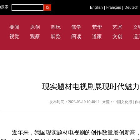
内搜索
English
|
Français
|
Deutsch
要闻
原创
潮玩
儒学
梵华
艺术
文
视觉
观察
展览
阅读
道家
文创
遗
现实题材电视剧展现时代魅力
发布时间：2023-03-10 10:40:11 | 来源：中国文化报
近年来，我国现实题材电视剧的创作数量屡创新高