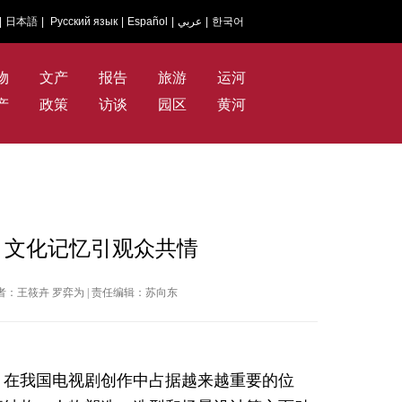
|
日本語
|
Русский язык
|
Español
|
عربي
|
한국어
物
文产
报告
旅游
运河
产
政策
访谈
园区
黄河
 文化记忆引观众共情
 | 作者：王筱卉 罗弈为 | 责任编辑：苏向东
，在我国电视剧创作中占据越来越重要的位