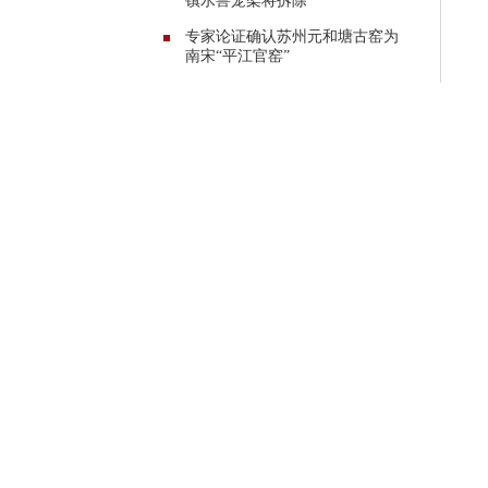
镇水兽笼架将拆除
专家论证确认苏州元和塘古窑为
南宋“平江官窑”