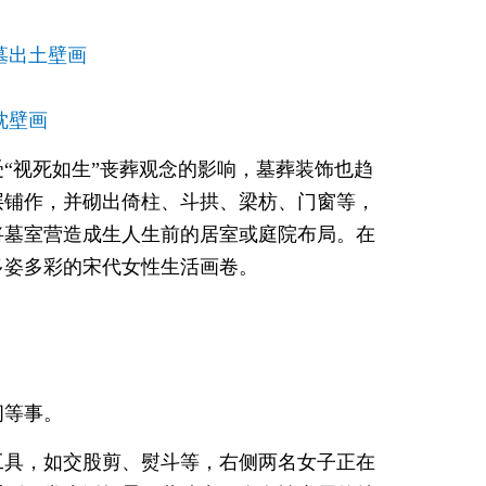
墓出土壁画
枕壁画
“视死如生”丧葬观念的影响，墓葬装饰也趋
层铺作，并砌出倚柱、斗拱、梁枋、门窗等，
将墓室营造成生人生前的居室或庭院布局。在
多姿多彩的宋代女性生活画卷。
纫等事。
工具，如交股剪、熨斗等，右侧两名女子正在