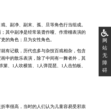
引戏、副净、副末、孤、旦等角色行当组成。
面；其中副净是经常装聋作哑、作滑稽表演的
官吏的角色；旦为女性角色。
网
站
时就有记载，历代也多与杂技百戏相杂，包含
无
壁画中的散乐表演，除了中间有一舞者外，其
障
筚篥、1人吹横笛、1人弹琵琶、1人击拍板、
碍
夭折率很高，当时的人们认为儿童容易受邪祟