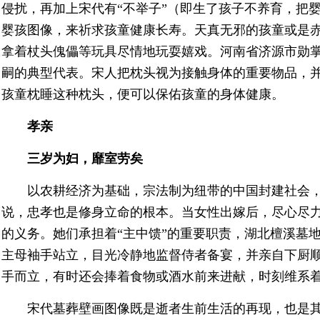
侵扰，再加上宋代有“不举子”（即生了孩子不养育，把
婴孩图像，来祈求孩童健康长寿。天真无邪的孩童或是
拿着杖头傀儡等玩具尽情地玩耍嬉戏。河南省济源市勋
嗣的典型代表。宋人把枕头视为接触身体的重要物品，
孩童枕睡这种枕头，便可以保佑孩童的身体健康。
孝亲
三岁为妇，靡室劳矣
以农耕经济为基础，宗法制为纽带的中国封建社会，
说，忠孝也是修身立命的根本。当女性出嫁后，尽心尽
的义务。她们承担着“主中馈”的重要职责，湖北檀溪墓地
主母袖手站立，目光冷静地监督侍者备宴，并亲自下厨
手而立，有时还会捧着食物或酒水前来进献，时刻维系
宋代墓葬壁画图像既是逝者生前生活的再现，也是