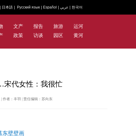
|
日本語
|
Русский язык
|
Español
|
عربي
|
한국어
物
文产
报告
旅游
运河
产
政策
访谈
园区
黄河
…宋代女性：我很忙
青年报 | 作者：丰羽 | 责任编辑：苏向东
墓东壁壁画