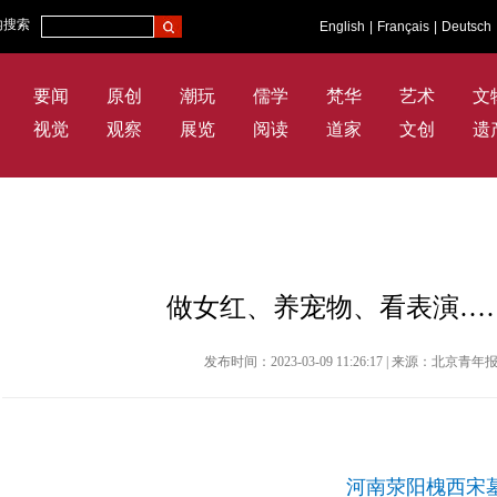
内搜索
English
|
Français
|
Deutsch
要闻
原创
潮玩
儒学
梵华
艺术
文
视觉
观察
展览
阅读
道家
文创
遗
做女红、养宠物、看表演…
发布时间：2023-03-09 11:26:17 | 来源：北京
河南荥阳槐西宋