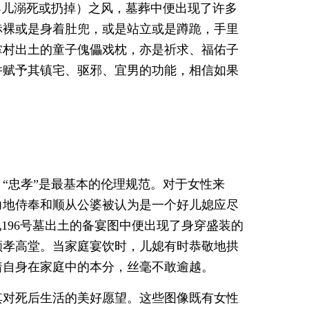
婴儿溺死或扔掉）之风，墓葬中便出现了许多
赤裸或是身着肚兜，或是站立或是蹲跪，手里
掌村出土的童子傀儡戏枕，亦是祈求、福佑子
并赋予其镇宅、驱邪、宜男的功能，相信如果
“忠孝”是最基本的伦理规范。对于女性来
力地侍奉和顺从公婆被认为是一个好儿媳应尽
196号墓出土的备宴图中便出现了身穿盛装的
顺孝高堂。当家庭宴饮时，儿媳有时恭敬地拱
着自身在家庭中的本分，丝毫不敢逾越。
其对死后生活的美好愿望。这些图像既有女性