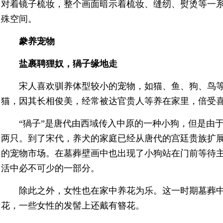
对着镜子梳妆，整个画面暗示着梳妆、缝纫、熨烫等一
殊空间。
豢养宠物
盐裹聘狸奴，猧子缘地走
宋人喜欢驯养体型较小的宠物，如猫、鱼、狗、鸟
猫，因其长相俊美，经常被达官贵人等养在家里，倍受
“猧子”是唐代由西域传入中原的一种小狗，但是由
两只。到了宋代，养犬的家庭已经从唐代的宫廷贵族扩
的宠物市场。在墓葬壁画中也出现了小狗站在门前等待
活中必不可少的一部分。
除此之外，女性也在家中养花为乐。这一时期墓葬
花，一些女性的发髻上还戴有簪花。