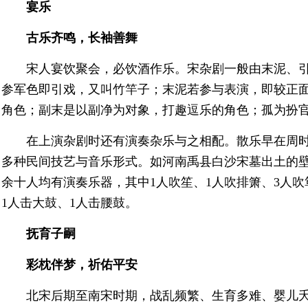
宴乐
古乐齐鸣，长袖善舞
宋人宴饮聚会，必饮酒作乐。宋杂剧一般由末泥、
参军色即引戏，又叫竹竿子；末泥若参与表演，即较正
角色；副末是以副净为对象，打趣逗乐的角色；孤为扮
在上演杂剧时还有演奏杂乐与之相配。散乐早在周
多种民间技艺与音乐形式。如河南禹县白沙宋墓出土的
余十人均有演奏乐器，其中1人吹笙、1人吹排箫、3人吹
1人击大鼓、1人击腰鼓。
抚育子嗣
彩枕伴梦，祈佑平安
北宋后期至南宋时期，战乱频繁、生育多难、婴儿