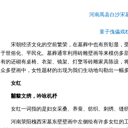
河南禹县白沙宋
童子傀儡戏
宋朝经济文化的空前繁荣，在墓葬中也有所彰显，受
于世俗化、平民化。墓葬通常利用砖雕壁画等来模仿多
有的还砌有桌椅、衣架、镜架、灯檠等砖雕家具陈设，
众多壁画中，女性题材的出现为我们生动地勾勒出一幅
女红
黼黻文绣，吟咏机杼
女红一词指的是妇女采桑、养蚕、纺织、刺绣、缝
河南荥阳槐西宋墓东壁壁画中左侧绘有许多女红的