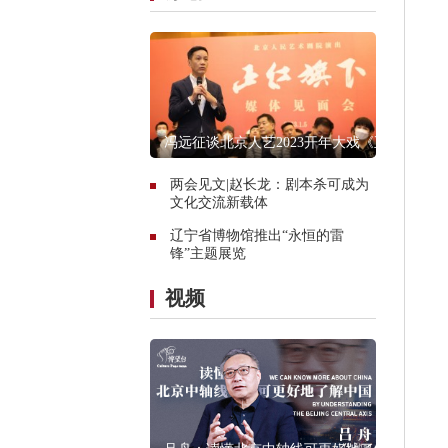
冯远征谈北京人艺2023开年大戏《正
红旗下》
两会见文|赵长龙：剧本杀可成为
文化交流新载体
辽宁省博物馆推出“永恒的雷
锋”主题展览
视频