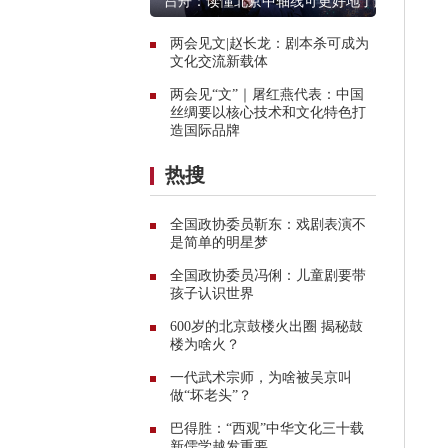
吕舟：读懂北京中轴线可更好地了解
中国
两会见文|赵长龙：剧本杀可成为
文化交流新载体
两会见“文”｜屠红燕代表：中国
丝绸要以核心技术和文化特色打
造国际品牌
热搜
全国政协委员靳东：戏剧表演不
是简单的明星梦
全国政协委员冯俐：儿童剧要带
孩子认识世界
600岁的北京鼓楼火出圈 揭秘鼓
楼为啥火？
一代武术宗师，为啥被吴京叫
做“坏老头”？
巴得胜：“西观”中华文化三十载
新儒学越发重要