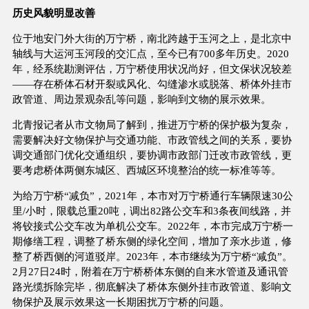
历史风貌明显改善
位于地安门外大街的万宁桥，南北跨越于玉河之上，是北京中
轴线与大运河玉河段的交汇点，至今已有700多年历史。2020
年，经系统勘测评估，万宁桥使用状况尚好，但文保状况较差
——存在桥体石材开裂或风化、勾缝渗水或脱落、桥体外挂市
政管道、周边景观杂乱等问题，影响到文物的展示效果。
北青报记者从市文物局了解到，推进万宁桥的保护极为复杂，
需要解决好文物保护与交通功能、市政管线之间的关系，要协
调交通部门优化交通组织，要协调市政部门迁改市政管线，更
要考虑桥体两侧东城区、西城区环境整治的统一标准等等。
为给万宁桥“减负”，2021年，本市对万宁桥通行车辆限速30公
里/小时，限载总重20吨，调出82路公交车和3条夜间线路，并
将铰接式公交车改为单机公交车。2022年，本市完成万宁桥一
期修缮工程，调整了桥东侧的绿化空间，增加了亲水步道，修
整了桥西侧的河道驳岸。2023年，本市继续为万宁桥“减负”。
2月27日24时，附着在万宁桥桥体东侧的自来水管道及通讯管
路光缆拆除完毕，彻底解决了桥体东侧外挂市政管道、影响文
物保护及展示效果这一长期困扰万宁桥的问题。