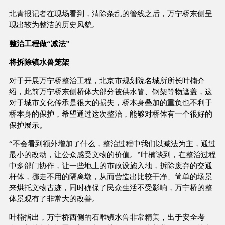
北青报记者在现场看到，清除杂乱的管线之后，万宁桥东侧呈
现出较为整洁的历史风貌。
整治工程做“减法”
将拆除镇水兽笼架
对于开展万宁桥整治工程，北京市规划院名城所所长叶楠介
绍，此前万宁桥东侧桥体大部分被供水管、钢架等物遮盖，这
对于城市文化传承是很大的损失，桥本身叠加的重负也不利于
桥本身的保护，希望通过这次整治，能够对桥体有一个很好的
保护展示。
“不会看到额外增加了什么，整治过程中我们以减法为主，通过
最小的改动，让公众感受文物的价值。”叶楠谈到，在整治过程
中多部门协作，让一些地上的市政设施入地，拆除废弃的交通
杆体，挪走不用的隔离墩，从而营造出比较干净、简单的场景
来烘托文物古迹，同时确保了民众生活不受影响，万宁桥的整
体景观有了非常大的改善。
叶楠指出，万宁桥西侧的石雕镇水兽非常精美，出于安全考