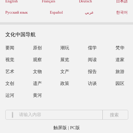
English
Français
Deutsch
日本語
Русский язык
Español
عربي
한국어
文化中国导航
要闻
原创
潮玩
儒学
梵华
视觉
观察
展览
阅读
道家
艺术
文物
文产
报告
旅游
文创
遗产
政策
访谈
园区
运河
黄河
触屏版
|
PC版