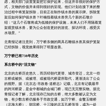
虑，相关部门设置笼架把它保护起来，但这并非很好的保护方
式，文物的价值并未得到很好的呈现。他们计划在接下来的整
治过程中将笼架拆除，目前正在制作镇水兽的展示牌。拆除笼
架后如何保护镇水兽？叶楠指着镇水兽旁几个新的石墩介
绍：“这几个石墩将成为低矮的保护设施，未来人们不用隔着笼
架观赏镇水兽，要为公众创造更好的游览、探访环境，感受滨
水场景。”
北青报记者注意到，万宁桥东侧的两具石雕镇水兽其保护笼架
已经拆除，视觉效果得到了明显改善。
万宁桥已有738年历史
系古桥中的“活文物”
北京的古桥历史悠久，而历经朝代更替、城市变迁，北京一些
古桥或被拆、或被埋、或被现代桥梁所取代，逐渐淡出了公众
的视野。据《北京志·市政卷·道桥志》记载，北京有记载最早
的跨河桥梁，是金中都城的会城门桥，现已无完整实物。据北
青报记者了解，北京现存已知的古桥，绝大多数被认定为文
物，有少数古桥仍服务于市政交通，如万宁桥、金鳖玉蝀桥
（北海大桥）、朝宗桥、十三陵的北五孔桥等等，成为一处