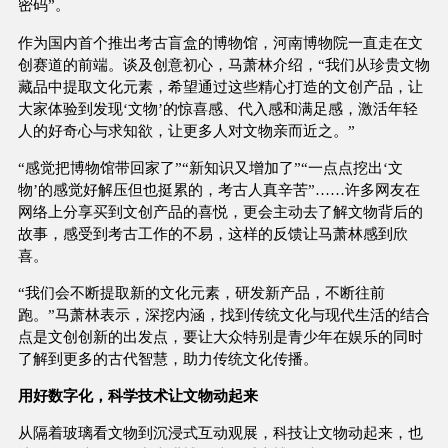
密码”。
作为国内首个推出考古盲盒的博物馆，河南博物院一直走在文
创赛道的前端。谈及创意初心，马萧林介绍，“我们从珍贵文物
藏品中提取文化元素，希望通过这些精心打造的文创产品，让
大家体验到发现‘文物’的惊喜感、代入感和满足感，激活年轻
人的好奇心与求知欲，让更多人对文物亲而近之。”
“感觉把博物馆带回家了”“新知识又增加了”“一点点挖出‘文
物’的感觉好解压但也挺累的，考古人真辛苦”……许多网友在
网络上分享买到文创产品的喜悦，更会主动去了解文物背后的
故事，感受到考古工作的不易，这样的反馈让马萧林感到欣
喜。
“我们会不断提取新的文化元素，研发新产品，不断往前
跑。”马萧林表示，深挖内涵，找到传统文化与现代生活的结合
点是文创创新的出发点，要让大众特别是青少年在娱乐的同时
了解到更多的古代智慧，助力传统文化传播。
用好数字化，科学技术让文物动起来
从隔着玻璃看文物到沉浸式互动观展，科技让文物动起来，也