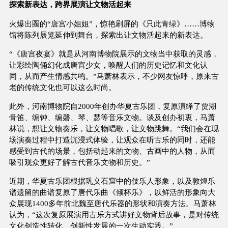
探索新表达，跨界展演让文物活起来
火爆出圈的“唐宫小姐姐”，惊艳刷屏的《只此青绿》……博物
馆将陈列展览延伸到舞台，探索出让文物活起来的新表达。
“《唐宫夜宴》就是从河南博物院展示的文物当中获取的灵感，
让彩绘陶俑幻化成唐宫少女，唤醒人们的历史记忆和文化认
同，从而产生情感共鸣。”马萧林表示，不少网友惊呼，原来古
老的传统文化也可以这么时尚。
此外，河南博物院自2000年创办华夏古乐团，复原演绎了贾湖
骨笛、编钟、编磬、琴、瑟等音乐文物。谈及创办初衷，马萧
林说，想让文物奏乐，让文物唱歌，让文物跳舞。“我们会在现
场演奏过程中打造沉浸式体验，让观众在听古乐的同时，还能
感受到古代的场景，包括动起来的文物、古画中的人物，从而
吸引观众更好了解古代音乐文物和历史。”
近期，华夏古乐团根据巩义石窟中的伎乐人形象，以及敦煌乐
谱遗留的曲谱复原了唐代乐曲《倾杯乐》，以鲜活的形象向大
众展现1400多年前北魏至唐代乐器的形状和演奏方法。马萧林
认为，“这次复原展演用古乐方式讲好文物背后故事，是对传统
文化创造性转化、创新性发展的一次生动实践。”