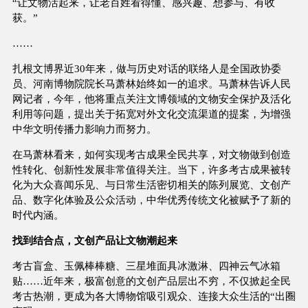
“让文物活起来，让老百姓看得懂、感兴趣、想参与、有收
获。”
……
扎根文博界近30年来，做与历史对话的联络人是全国政协委
员、河南博物院院长马萧林始终如一的追求。马萧林告诉人民
网记者，今年，他将重点关注文博领域的文物安全保护及活化
利用等问题，提出关于拓宽对外文化交流渠道的提案，为增强
中华文明传播力影响力而努力。
在马萧林看来，如何实现考古成果全民共享，对文物做到创造
性转化、创新性发展非常值得关注。当下，许多考古成果被转
化为大众喜闻乐见、与日常生活密切相关的陈列展览、文创产
品、数字化体验及公众活动，中华优秀传统文化被赋予了新的
时代内涵。
找到结合点，文创产品让文物潮起来
考古盲盒、玉佩棒棒糖、三星堆面具冰激淋、四神云气冰箱
贴……近年来，极富创意的文创产品层出不穷，不仅掀起全民
考古热潮，更成为各大博物馆吸引观众、连接大众生活的“出圈