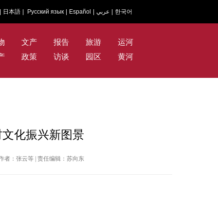
|
日本語
|
Русский язык
|
Español
|
عربي
|
한국어
物
文产
报告
旅游
运河
产
政策
访谈
园区
黄河
村文化振兴新图景
日报 | 作者：张云等 | 责任编辑：苏向东