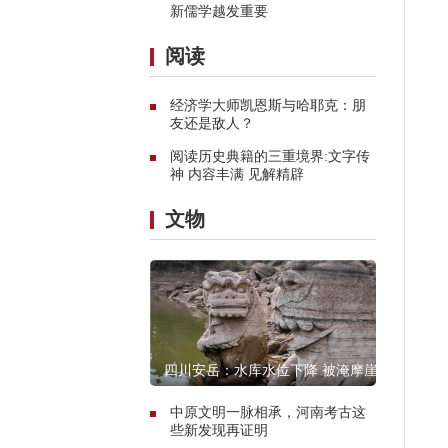
新儒学越发重要
阅读
经济学大师凯恩斯与哈耶克：朋
友还是敌人？
阅读历史典籍的三重境界:文字传
神 内容丰满 见解精辟
文物
四川安岳：水库水位下降 被淹摩崖
石窟造像露真容
中原文明一脉相承，河南考古这
些新发现再证明