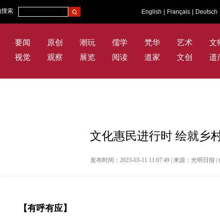
内搜索
English
|
Français
|
Deutsch
要闻
原创
潮玩
儒学
梵华
艺术
文
视觉
观察
展览
阅读
道家
文创
遗
文化惠民进行时 绘就乡
发布时间：2023-03-11 11:07:49 | 来源：光明
【有呼有应】