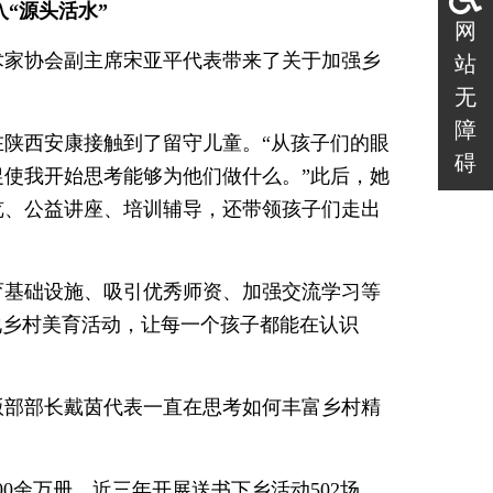
“源头活水”
网
术家协会副主席宋亚平代表带来了关于加强乡
站
无
障
在陕西安康接触到了留守儿童。“从孩子们的眼
碍
使我开始思考能够为他们做什么。”此后，她
览、公益讲座、培训辅导，还带领孩子们走出
育基础设施、吸引优秀师资、加强交流学习等
化乡村美育活动，让每一个孩子都能在认识
版部部长戴茵代表一直在思考如何丰富乡村精
00余万册。近三年开展送书下乡活动502场