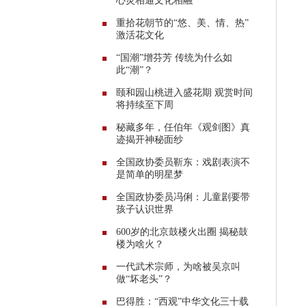
心灵相通文化相融
重拾花朝节的“悠、美、情、热”
激活花文化
“国潮”增芬芳 传统为什么如
此“潮”？
颐和园山桃进入盛花期 观赏时间
将持续至下周
秘藏多年，任伯年《观剑图》真
迹揭开神秘面纱
全国政协委员靳东：戏剧表演不
是简单的明星梦
全国政协委员冯俐：儿童剧要带
孩子认识世界
600岁的北京鼓楼火出圈 揭秘鼓
楼为啥火？
一代武术宗师，为啥被吴京叫
做“坏老头”？
巴得胜：“西观”中华文化三十载