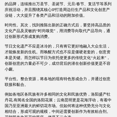
的品牌，连续推出万圣节、圣诞节、元旦/春节、复活节等系列
庆祝活动，并且围绕其核心IP打造周边衍生产品和文化创意产
业链，大大提升了各类产品和活动的附加价值。
时尚性。其次，找到推陈出新的正确方式后，要坚持高品质的
文化产品及灵敏的“时尚嗅觉”，用消费导向取代产品导向，通
过创新形式形成复购消费。
节日文化遗产不应是冰冷的，只有将它更好地融入大众生活，
才能焕发新的生机。而唤醒方式也不应是僵硬老套的，创意资
本是关键。而怎样以节日为依托使更多的传统文化“火起来”，
创新创意的力量必不可少，成功背后的潜在创新价值更是不容
小觑。
平台性。整合资源，将各地的现有特色形成合力，并通过创意
联接和黏合。
例如各地区各民族有许多相同的文化和民族优势，洛阳盛产牡
丹花,有闻名全国的洛阳花展；云南昆明更是花海浮动，有着中
国乃至亚洲最大的鲜切花市场。但如何将这种优势充分与文化
相结合，形成可观的规模，中间还需要创新作为有效粘合剂。