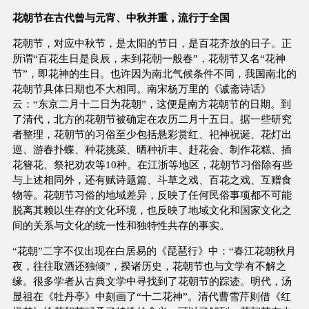
花朝节在古代曾与元宵、中秋并重，流行于全国
花朝节，对应中秋节，是太阳的节日，是百花齐放的日子。正
所谓“百花生日是良辰，未到花朝一般春”，花朝节又名“花神
节”，即花神的生日。也许因为南北气候条件不同，我国南北的
花朝节具体日期也不大相同。南宋杨万里的《诚斋诗话》
云：“东京二月十二日为花朝”，这便是南方花朝节的日期。到
了清代，北方的花朝节被确定在农历二月十五日。据一些研究
者整理，花朝节的习俗至少包括悬彩赏红、祀神祝诞、花灯出
巡、游春扑蝶、种花挑菜、晒种祈丰、赶花会、制作花糕、插
花簪花、祭祀劝农等10种。在江浙等地区，花朝节习俗除有些
与上述相同外，还有赋诗题篇、斗草之戏、百花之戏、互赠食
物等。花朝节习俗的地域差异，反映了任何民俗事项都不可能
脱离其赖以生存的文化环境，也反映了地域文化和国家文化之
间的关系与文化的统一性和独特性共存的事实。
“花朝”二字不仅出现在白居易的《琵琶行》中：“春江花朝秋月
夜，往往取酒还独倾”，揆诸历史，花朝节也与文学有不解之
缘。很多学者从古典文学中寻找到了花朝节的踪迹。明代，汤
显祖在《牡丹亭》中刻画了“十二花神”。清代曹雪芹则借《红