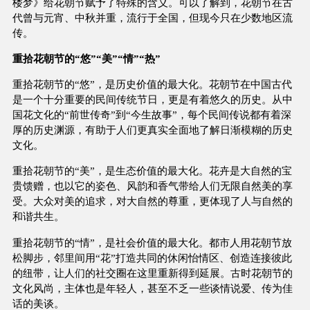
楼梦》给花朝节赋予了特殊的含义。可以了解到，花朝节在古
代曾与元宵、中秋并重，流行于全国，但现今只在少数地区流
传。
重拾花朝节的“悠”“美”“情”“热”
重拾花朝节的“悠”，是历史价值的最大化。花朝节在中国古代
是一个十分重要的民间传统节日，更是有着悠久的历史。从中
国花文化的“前世传奇”到“今生故事”，每个民间传说都有着深
厚的历史渊源，有助于人们更真实全面地了解日渐模糊的历史
文化。
重拾花朝节的“美”，是生态价值的最大化。花卉是大自然的宝
贵馈赠，也以它的姿色、风韵和香气带给人们无限自然美的享
受。大众对美的追求，对大自然的尊重，更体现了人与自然的
和谐共生。
重拾花朝节的“情”，是社会价值的最大化。都市人用花朝节放
松脚步，邻里间用“花”打造共同的休闲怡情区、创造连接彼此
的纽带，让人们的社交圈在这里重新得到延展。古时花朝节的
文化风尚，主体也是年轻人，甚至不乏一些谈情说爱、传为佳
话的美谈。