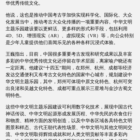
华优秀传统文化。
他说，这也是推动中国考古学加快实现科学化、国际化、大众
化发展当中，推动考古大众化传播的一项重要内容。中华文明
主题乐园建设要以更鲜活、更多样的形式和手段，包括利用
4D、5D、增强现实（AR）、虚拟现实（VR）等，向公众特别
是少年儿童提供他们喜闻乐见的各种各样沉浸式体验。
王巍指出，目前，中国很多重要考古发现和研究成果以及丰富
多彩的中华优秀传统文化还停留在学术层面，离家喻户晓还有
一定距离。他建议“十四五”期间，在郑州、杭州、成都等经济
发达交通便利又有考古文化特色的国家中心城市，规划建设中
华文明主题乐园，其中，郑州可体现中原文化特色、杭州可突
出良渚和吴越文化特色、成都可重点展示三星堆与金沙古蜀文
明特色。
这些中华文明主题乐园建设可利用数字化技术，展现中国古代
神话传说、中华文明起源形成发展历程、中华先民的衣食住行
和物质、精神方面的发明创造，以及中华各区域各具特色文明
图景和样态、古代王朝代表性场景、中华文明与其他文明间交
流、中华文明取得辉煌成就和对人类文明贡献等丰富多彩内