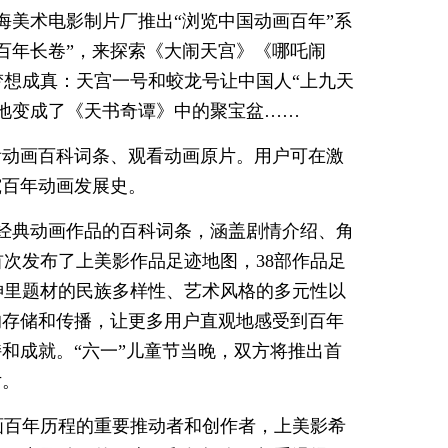
海美术电影制片厂推出“浏览中国动画百年”系
百年长卷”，来探索《大闹天宫》《哪吒闹
梦想成真：天宫一号和蛟龙号让中国人“上九天
地变成了《天书奇谭》中的聚宝盆……
看动画百科词条、观看动画原片。用户可在激
究百年动画发展史。
部经典动画作品的百科词条，涵盖剧情介绍、角
次发布了上美影作品足迹地图，38部作品足
神里题材的民族多样性、艺术风格的多元性以
的存储和传播，让更多用户直观地感受到百年
和成就。“六一”儿童节当晚，双方将推出首
片。
画百年历程的重要推动者和创作者，上美影希