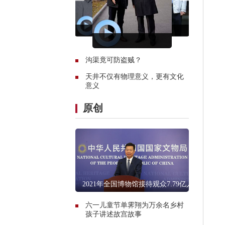
沟渠竟可防盗贼？
天井不仅有物理意义，更有文化
意义
原创
2021年全国博物馆接待观众7.79亿人
次
六一儿童节单霁翔为万余名乡村
孩子讲述故宫故事