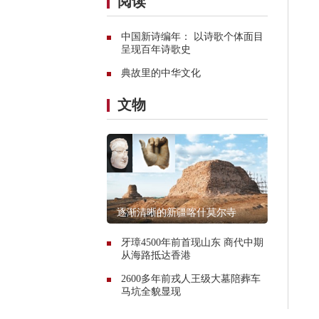
阅读
中国新诗编年： 以诗歌个体面目
呈现百年诗歌史
典故里的中华文化
文物
逐渐清晰的新疆喀什莫尔寺
牙璋4500年前首现山东 商代中期
从海路抵达香港
2600多年前戎人王级大墓陪葬车
马坑全貌显现