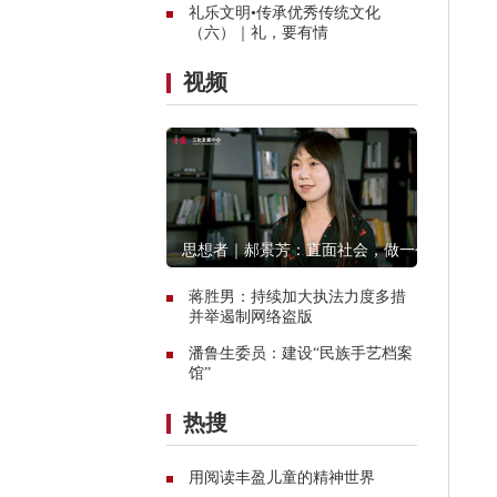
礼乐文明•传承优秀传统文化
（六）｜礼，要有情
视频
思想者｜郝景芳：直面社会，做一个
创造者
蒋胜男：持续加大执法力度多措
并举遏制网络盗版
潘鲁生委员：建设“民族手艺档案
馆”
热搜
用阅读丰盈儿童的精神世界