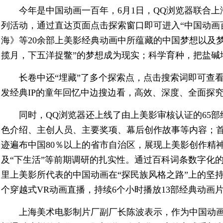
今年是中国动画一百年，6月1日，QQ浏览器联合上
列活动，通过直达页面点击探索窗口即可进入“中国动画
海》等20余部上美影经典动画中所蕴藏的中国梦想以及
揽月，下五洋捉鳖”的梦想成为现实；科学育种，把盐碱
长卷中还“埋藏”了多个探索点，点击搜索词即可查
发经典IP的童年回忆中边搜边看，高效、深度、全面探
同时，QQ浏览器还上线了由上美影审核认证的65
色介绍、主创人员、主要奖项、幕后创作故事等内容；首
迹遍布中国80％以上的省市自治区，展现上美影创作精
及“下生活”等前期调研的扎实性。通过百科词条数字化
里上美影所代表的中国动画在“探民族风格之路”上的坚持
个穿越式VR动画直播，持续6个小时播放13部经典动画
上海美术电影制片厂副厂长陈波表示，作为中国动