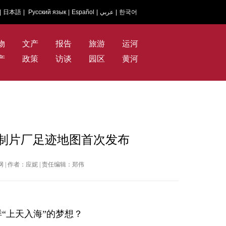
|
日本語
|
Русский язык
|
Español
|
عربي
|
한국어
物
文产
报告
旅游
运河
产
政策
访谈
园区
黄河
影制片厂足迹地图首次发布
新闻网 | 作者：应妮 | 责任编辑：郑伟
“上天入海”的梦想？