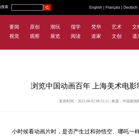
内搜索
English
|
Français
|
Deutsch
要闻
原创
潮玩
儒学
梵华
艺术
文
视觉
观察
展览
阅读
道家
文创
遗
浏览中国动画百年 上海美术电
发布时间：2022-06-02 08:53:11 | 来源：中国
小时候看动画片时，是否产生过和孙悟空、哪吒一样