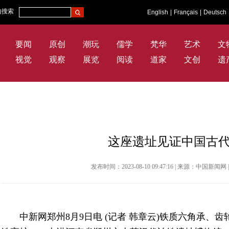
内搜索
English
|
Français
|
Deutsch
要闻
原创
潮玩
儒学
梵华
艺术
文
视觉
观察
展览
阅读
道家
文创
遗
这座遗址见证中国古代
发布时间：2023-08-10 09:47:16 | 来源：中国新
中新网郑州8月9日电 (记者 韩章云)铁质六角承、