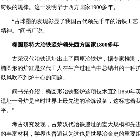
铸铁的规律。这一发明早于西方国家1900多年。
“古球墨的发现彰显了我国古代领先千年的冶铁工艺
精神。”阎书广说。
椭圆形特大冶铁竖炉领先西方国家1800多年
古荥汉代冶铁遗址出土了两座冶铁炉，据专家推测，
椭圆形的炉缸是汉代工人在生产过程当中总结出的一种
鼓风吹不到炉中心的问题。
阎书光介绍，椭圆形冶铁竖炉这项技术直到1850年
遗址一号炉是当时世界上最先进的冶炼设备，这标志着
平。”
考古研究发现，古荥汉代冶铁遗址的宏大规模和先
的丰富材料，学界也普遍认为这也是世界冶金史的重要