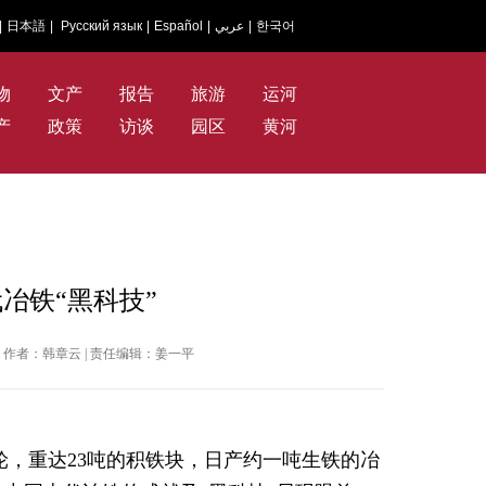
|
日本語
|
Русский язык
|
Español
|
عربي
|
한국어
物
文产
报告
旅游
运河
产
政策
访谈
园区
黄河
冶铁“黑科技”
闻网 | 作者：韩章云 | 责任编辑：姜一平
齿轮，重达23吨的积铁块，日产约一吨生铁的冶