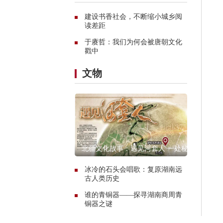
建设书香社会，不断缩小城乡阅
读差距
于赓哲：我们为何会被唐朝文化
戳中
文物
北疆文化故事：遇见河套人 一处秘
境的惊艳传奇
冰冷的石头会唱歌：复原湖南远
古人类历史
谁的青铜器——探寻湖南商周青
铜器之谜