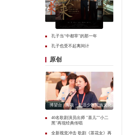
孔子当“中都宰”的那一年
孔子也受不起离间计
原创
博望台 | 陶颖：盘活少数民族文化遗
产资源
40名歌剧演员出师 "喜儿""小二
黑"再现经典传唱
全新视觉冲击 歌剧《茶花女》再