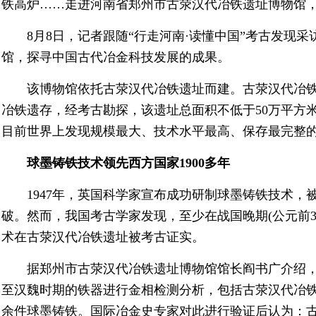
铁高炉……走进河南省郑州市古荥汉代冶铁遗址博物馆，
8月8日，记者跟随“行走河南·读懂中国”考古发现
馆，探寻中国古代冶金科技发展的成果。
该博物馆依托古荥汉代冶铁遗址而建。古荥汉代冶
冶铁遗存，经考古勘探，该遗址总面积不低于50万平方
目前世界上发现规模最大、技术水平最高、保存最完整
球墨铸铁技术领先西方国家1900多年
1947年，英国科学家宣布成功研制球墨铸铁技术，
破。然而，我国考古学家发现，至少在战国晚期(公元前
术在古荥汉代冶铁遗址被考古证实。
据郑州市古荥汉代冶铁遗址博物馆馆长阎书广介绍，
至汉魏时期的铁器进行金相检测分析，包括古荥汉代冶铁
余件球墨铸铁。国际冶金史专家对此进行验证后认为：