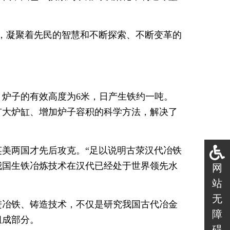
，凝聚着先民的智慧和不断探索、不断变革的
炉子的有效高度为6米，日产生铁约一吨。
扩大炉缸、增加炉子容积的科学方法，解决了
英美两国才先后攻克。“足以说明古荥汉代冶铁
我国生铁冶炼技术在汉代已经处于世界领先水
网
站
无
进冶铁、铸造技术，不仅是研究我国古代冶金
障
组成部分。
碍