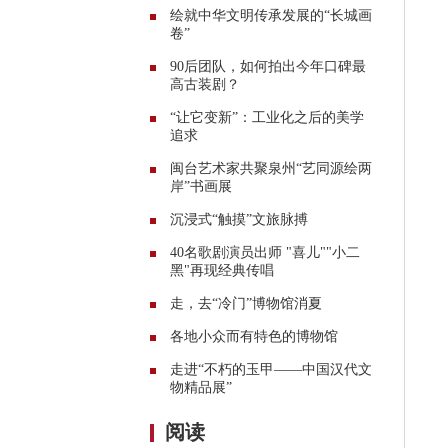
绘就中华文明传承发展的“长城画
卷”
90后团队，如何拍出今年口碑最
高古装剧？
“让它变新”：工业化之后的美学
追求
闽台艺术家共聚泉州“艺同源绘两
岸”书画展
沉浸式“触摸”文旅脉搏
40名歌剧演员出师 "喜儿""小二
黑"再现经典传唱
走，去“冷门”博物馆消夏
各地小众而有特色的博物馆
走进“不朽的玉甲——中国汉代文
物精品展”
阅读