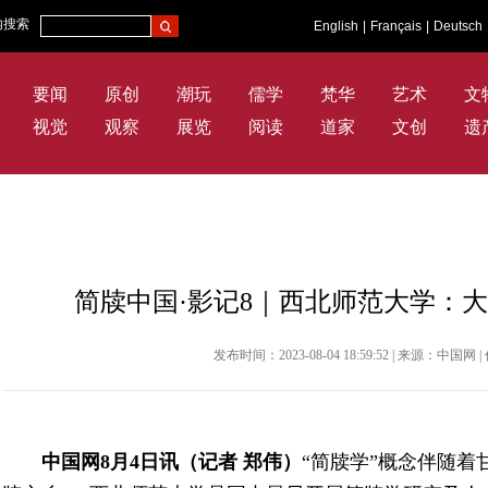
内搜索
English
|
Français
|
Deutsch
要闻
原创
潮玩
儒学
梵华
艺术
文
视觉
观察
展览
阅读
道家
文创
遗
简牍中国·影记8｜西北师范大学：
发布时间：2023-08-04 18:59:52 | 来源：中
中国网8月4日讯（记者 郑伟）
“简牍学”概念伴随着