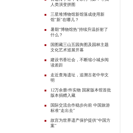
人类演变拼图
三星堆博物馆新馆落成使用新
馆"新"在哪儿？
暑期“博物馆热”持续升温折射了
什么？
国图藏三山五园舆图及园林主题
文化艺术巡展开幕
建设书香社会，不断缩小城乡阅
读差距
走近查海遗址，追溯古老中华文
明
12万余册/件实物 国家版本馆首批
版本捐赠入藏
国际交流合作稳步向前 中国旅游
标准“走出去”
故宫为世界遗产保护提供“中国方
案”