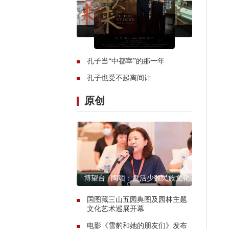
孔子当“中都宰”的那一年
孔子也受不起离间计
原创
博望台 | 陶颖：盘活少数民族文化遗
产资源
国图藏三山五园舆图及园林主题
文化艺术巡展开幕
电影《雪豹和她的朋友们》发布