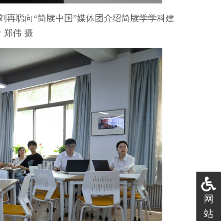
刘再聪向“简牍中国”媒体团介绍简牍学学科建
 郑伟 摄
网
站