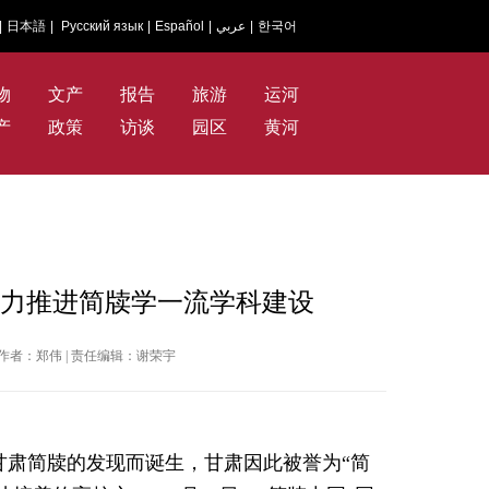
|
日本語
|
Русский язык
|
Español
|
عربي
|
한국어
物
文产
报告
旅游
运河
产
政策
访谈
园区
黄河
大力推进简牍学一流学科建设
国网 | 作者：郑伟 | 责任编辑：谢荣宇
甘肃简牍的发现而诞生，甘肃因此被誉为“简