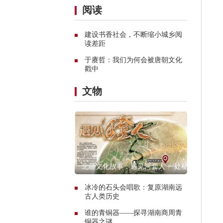
阅读
建设书香社会，不断缩小城乡阅
读差距
于赓哲：我们为何会被唐朝文化
戳中
文物
北疆文化故事：遇见河套人 一处秘
境的惊艳传奇
冰冷的石头会唱歌：复原湖南远
古人类历史
谁的青铜器——探寻湖南商周青
铜器之谜