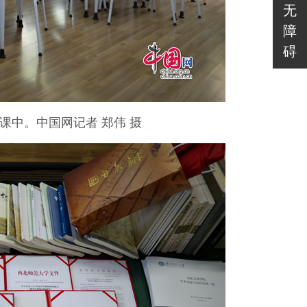
无
障
碍
课中。中国网记者 郑伟 摄