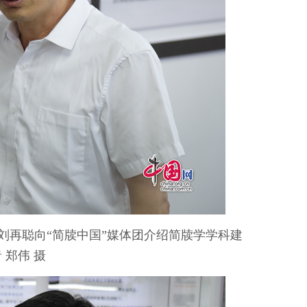
刘再聪向“简牍中国”媒体团介绍简牍学学科建
 郑伟 摄