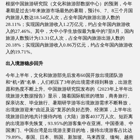
根据中国旅游研究院（文化和旅游部数据中心）的预测，今年
暑期是过去5年来旅游市场最热的暑期，预计6、7、8三个月国
内旅游人数达18.54亿人次，占全年国内旅游出游人数的
28.11%；实现国内旅游收入1.2万亿元，约占全年国内旅游收
入的27.46%。其中，大中小学生放假最为集中的7至8月，国内
旅游人数预计为13.31亿人次，占全年国内旅游出游人数的
20.18%；实现国内旅游收入0.86万亿元，约占全年国内旅游收
入的19.71%。
出入境游稳步回升
今年上半年，文化和旅游部先后发布60国开放出境团队游
和“机+酒”名单，人们积压了3年的出境需求得到释放，出游意
愿和热度不断上升。中国旅游研究院发布的《2023年上半年出
境旅游大数据报告》显示，随着国际航班的增加，商务旅行、
探亲访友、毕业旅行、暑期研学游等出境旅游需求不断释放，
出境旅游迎来“由近及远”复苏的良好态势。经测算，上半年出
境旅游目的地共计接待内地（大陆）游客4037万人次。短距离
的出境游率先恢复，93.95%的游客集中在亚洲。中国香港、中
国澳门、中国台湾是出境游主要目的地，接待出境游客占比达
79.89%。泰国、日本、韩国、新加坡、马来西亚、缅甸、越南