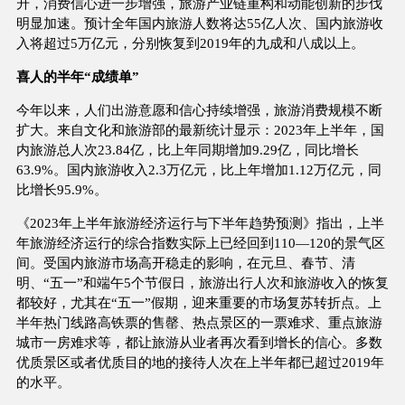
升，消费信心进一步增强，旅游产业链重构和动能创新的步伐
明显加速。预计全年国内旅游人数将达55亿人次、国内旅游收
入将超过5万亿元，分别恢复到2019年的九成和八成以上。
喜人的半年“成绩单”
今年以来，人们出游意愿和信心持续增强，旅游消费规模不断
扩大。来自文化和旅游部的最新统计显示：2023年上半年，国
内旅游总人次23.84亿，比上年同期增加9.29亿，同比增长
63.9%。国内旅游收入2.3万亿元，比上年增加1.12万亿元，同
比增长95.9%。
《2023年上半年旅游经济运行与下半年趋势预测》指出，上半
年旅游经济运行的综合指数实际上已经回到110—120的景气区
间。受国内旅游市场高开稳走的影响，在元旦、春节、清
明、“五一”和端午5个节假日，旅游出行人次和旅游收入的恢复
都较好，尤其在“五一”假期，迎来重要的市场复苏转折点。上
半年热门线路高铁票的售罄、热点景区的一票难求、重点旅游
城市一房难求等，都让旅游从业者再次看到增长的信心。多数
优质景区或者优质目的地的接待人次在上半年都已超过2019年
的水平。