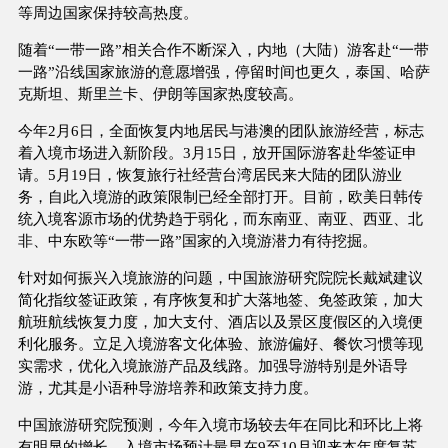
等周边国家保持较高热度。
随着“一带一路”相关合作不断深入，内地（大陆）游客赴“一带
一路”沿线国家旅游的意愿增强，停留时间也更久，泰国、哈萨
克斯坦、斯里兰卡、伊朗等国家热度较高。
今年2月6日，全面恢复内地居民与港澳的团队旅游经营，标志
着入境市场进入新阶段。3月15日，放开国际游客赴华签证申
请。5月19日，恢复旅行社经营台湾居民来大陆的团队游业
务，自此入境游的政策限制已经全部打开。目前，欧美日韩传
统入境客源市场的优势趋于弱化，而东南亚、南亚、西亚、北
非、中东欧等“一带一路”国家的入境游潜力有待挖掘。
针对如何振兴入境旅游的问题，中国旅游研究院院长戴斌建议
简化指纹签证政策，有序恢复和扩大落地签、免签政策，加大
航班航线恢复力度，加大支付、酒店以及景区度假区的入境便
利化服务。立足入境游客文化体验、旅游偏好、餐饮习惯等现
实需求，优化入境旅游产品及线路。加强导游特别是外语导
游，尤其是小语种导游培养和政策支持力度。
中国旅游研究院预测，今年入境市场较去年在同比和环比上将
有明显的增长，入境市场预计最早在9至10月迎来本年度复苏