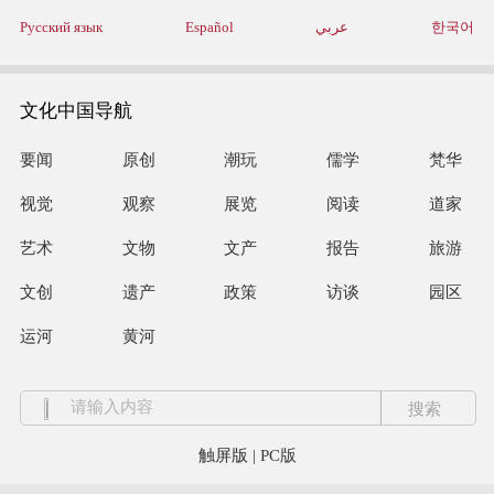
Русский язык
Español
عربي
한국어
文化中国导航
要闻
原创
潮玩
儒学
梵华
视觉
观察
展览
阅读
道家
艺术
文物
文产
报告
旅游
文创
遗产
政策
访谈
园区
运河
黄河
触屏版
|
PC版