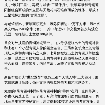
成，“堆列三星”，再现古城墙“三星伴月”。玻璃幕墙和青铜遮
阳板组合而成的外立面与天然花岗石堆砌而成的堆体，形成了
三星堆标志性的“古蜀之眼”。
与老馆相比，新馆面积更大，展陈面积达2.2万平方米，展出各
类文物共1500余件（套），其中有近600件文物为首次与观众
见面，包括新出土文物300余件。
首次对外披露的青铜神坛组合，由八号祭祀坑出土的青铜神兽
和上有13个小型青铜人像的镂空基台、三号祭祀坑出土的青铜
顶坛人像和青铜持鸟立人像、七号祭祀坑出土的青铜顶尊跪坐
人像，以及二号祭祀坑出土的青铜喇叭座顶尊跪坐人像等部分
拼合而成，造型繁复，内涵丰富，反映了古蜀的祭祀活动场
景。
新馆布展分为“世纪逐梦”“巍然王都”“天地人神”三大部分，展
览形式设计新颖，强化文物的视觉冲击力和艺术感染力。
完整的1号青铜神树和2号青铜神树的“零件”在同一空间陈列，
令古代铸造工艺一目了然；月亮湾古城墙剖面的巨幅展示，再
现三星堆古老神秘文化；通过裸眼3D技术还原的考古方舱，让