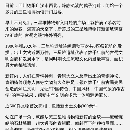
日前，四川德阳广汉市西北，静静流淌的鸭子河畔，闭馆一个
多月的三星堆博物馆开门迎客。
早上不到8点，三星堆博物馆入口处的广场上就挤满了慕名前
来的游客。湛蓝的天空下，新落成的三星堆博物馆新馆玻璃幕
墙汇成的“古蜀之眼”格外明亮。
1986年和2020年，三星堆遗址连续启动两次共8座祭祀坑的发
掘，出土文物近两万件。三星堆遗址代表了数千年前的古蜀文
明面貌和发展水平，是同时期长江流域文化内涵最丰富、面积
最大的都城遗址。
新馆内，人们在青铜神树、青铜大立人及新出土的青铜神坛、
青铜骑兽顶尊人像等文物前久久驻足，领略数千年前古蜀先民
创造的灿烂文明，见证“中国特色、中国风格、中国气派的考古
学”的重要成果，感受中华文明的多元一体和源远流长。
近600件文物首次亮相，包括新出土文物300余件
站在广场一角，就能尽览三星堆博物馆新馆的全貌——流畅蜿
蜒的石材墙面、超大透亮的青铜眼、倾斜而下的种植屋面……
登高俯瞰，新馆由3个起伏相连、相互堆叠的弧形建筑构