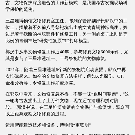
古、文物保护深度融合的工作新模式，是我国考古发掘现场科
学保护的范例。
三星堆博物馆文物修复室主任、陈列保管部副部长郭汉中的工
位上，摆放着不久前八号祭祀坑出土的文物青铜神坛底座，旁
边是若干残断的神坛部件和修复工具，另一侧的桌子上则是等
比例的青铜神坛“研究性复原”3D打印模型。
郭汉中从事文物修复工作近40年，参与修复文物6000余件，尤
其是参与了三星堆遗址一、二号祭祀坑的文物修复。
2021年，随着三星堆遗址6个新的祭祀坑启动发掘，郭汉中再
次忙碌起来。如今的文物修复方法多样，例如X光探伤、CT、
金相分析等，令修复工作如虎添翼。
在郭汉中看来，文物修复急不得，不能一味“跟时间赛跑”，“这
一轮考古发掘出土了上万件文物，现在还在清理和拼对阶
段。”郭汉中说，在三星堆博物馆的文物保护与修复馆，观众可
以近距离观察文物修复的过程。
运用智能建造技术和设备，博物馆“更聪明”