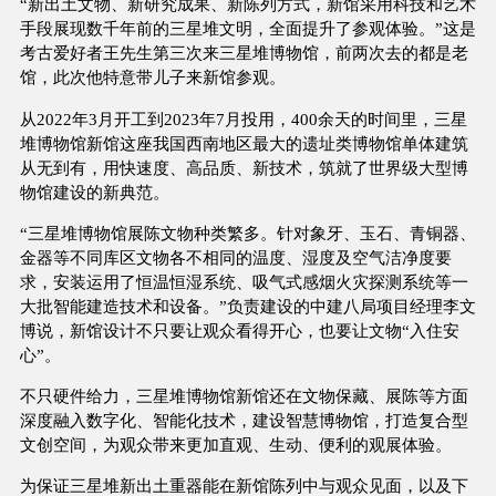
“新出土文物、新研究成果、新陈列方式，新馆采用科技和艺术
手段展现数千年前的三星堆文明，全面提升了参观体验。”这是
考古爱好者王先生第三次来三星堆博物馆，前两次去的都是老
馆，此次他特意带儿子来新馆参观。
从2022年3月开工到2023年7月投用，400余天的时间里，三星
堆博物馆新馆这座我国西南地区最大的遗址类博物馆单体建筑
从无到有，用快速度、高品质、新技术，筑就了世界级大型博
物馆建设的新典范。
“三星堆博物馆展陈文物种类繁多。针对象牙、玉石、青铜器、
金器等不同库区文物各不相同的温度、湿度及空气洁净度要
求，安装运用了恒温恒湿系统、吸气式感烟火灾探测系统等一
大批智能建造技术和设备。”负责建设的中建八局项目经理李文
博说，新馆设计不只要让观众看得开心，也要让文物“入住安
心”。
不只硬件给力，三星堆博物馆新馆还在文物保藏、展陈等方面
深度融入数字化、智能化技术，建设智慧博物馆，打造复合型
文创空间，为观众带来更加直观、生动、便利的观展体验。
为保证三星堆新出土重器能在新馆陈列中与观众见面，以及下