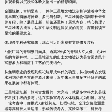
参观者得以沉浸式体验文物出土的精彩瞬间。
金面惊艳，青铜呈奇，一件件三星堆文物沉淀和讲述着中华文
明早期的瑰丽与神奇、多元与创新。三星堆博物馆副馆长朱亚
蓉介绍，除了展品上新，新馆还重构了展览内容，精心梳理了
三星堆考古成果，站在中华文明起源发展的高度，深度解读三
星堆的重要意义。
体现多学科研究成果，观众可近距离观察文物修复过程
凸眼巨耳的青铜纵目面具、通高2米多的青铜大立人像、近4米
高的青铜神树……三星堆遗址的出土文物被认为是古蜀先民丰
富想象力和精湛手工艺的完美结合。
从丝绸痕迹的发现到祭祀坑形成年代的确定，从植物考古发现
水稻到动物考古追寻象牙来源，近年来三星堆多学科研究的成
果在展览中都有体现。
三星堆遗址新一轮考古发掘的一大亮点，就是多学科尤其是现
代科技手段的参与，这在实验室考古区体现得尤为明显。在这
一轮考古中，便携式X射线荧光、扫描电镜、全球定位仪测量
器等高科技大量运用，形成传统考古、实验室考古、科技考