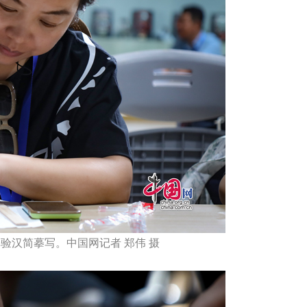
体验汉简摹写。中国网记者 郑伟 摄