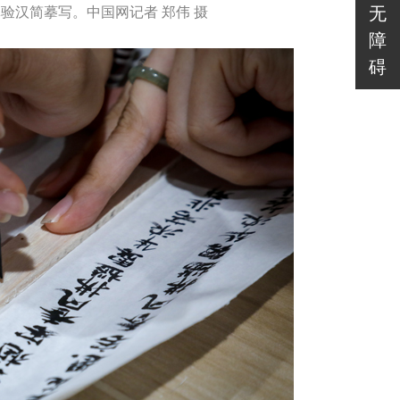
无
体验汉简摹写。中国网记者 郑伟 摄
障
碍