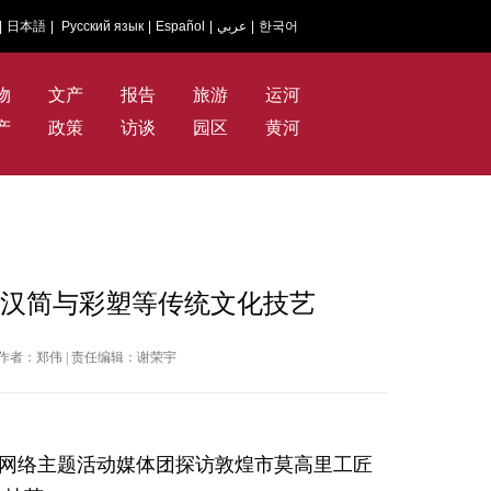
|
日本語
|
Русский язык
|
Español
|
عربي
|
한국어
物
文产
报告
旅游
运河
产
政策
访谈
园区
黄河
村汉简与彩塑等传统文化技艺
国网 | 作者：郑伟 | 责任编辑：谢荣宇
国”网络主题活动媒体团探访敦煌市莫高里工匠