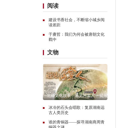
阅读
建设书香社会，不断缩小城乡阅
读差距
于赓哲：我们为何会被唐朝文化
戳中
文物
北疆文化故事：遇见河套人 一处秘
境的惊艳传奇
冰冷的石头会唱歌：复原湖南远
古人类历史
谁的青铜器——探寻湖南商周青
铜器之谜