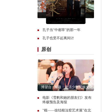
孔子当“中都宰”的那一年
孔子也受不起离间计
原创
博望台 | 陶颖：盘活少数民族文化遗
产资源
电影《雪豹和她的朋友们》发布
终极预告及海报
“根——徐结根汝窑艺术展”在北