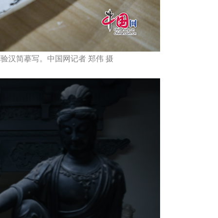
体验汉简摹写。中国网记者 郑伟 摄