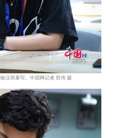
体验汉简摹写。中国网记者 郑伟 摄