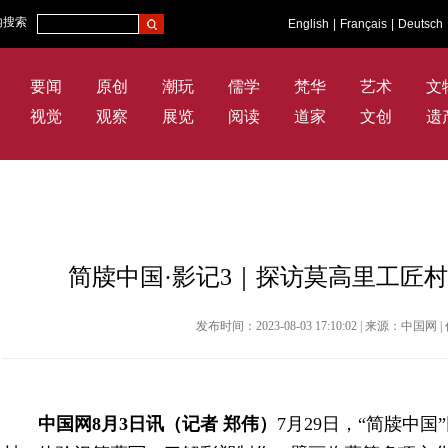
内搜索
English
|
Français
|
Deutsch
要闻
原创
潮玩
儒学
梵华
艺术
文
视觉
观察
展览
阅读
道家
文创
遗
简牍中国·影记3｜探访莫高里工匠
发布时间：2023-08-03 17:10:02 | 来源：中
中国网8月3日讯（记者 郑伟）
7月29日，“简牍中