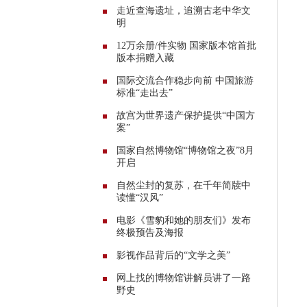
走近查海遗址，追溯古老中华文
明
12万余册/件实物 国家版本馆首批
版本捐赠入藏
国际交流合作稳步向前 中国旅游
标准“走出去”
故宫为世界遗产保护提供“中国方
案”
国家自然博物馆“博物馆之夜”8月
开启
自然尘封的复苏，在千年简牍中
读懂“汉风”
电影《雪豹和她的朋友们》发布
终极预告及海报
影视作品背后的“文学之美”
网上找的博物馆讲解员讲了一路
野史