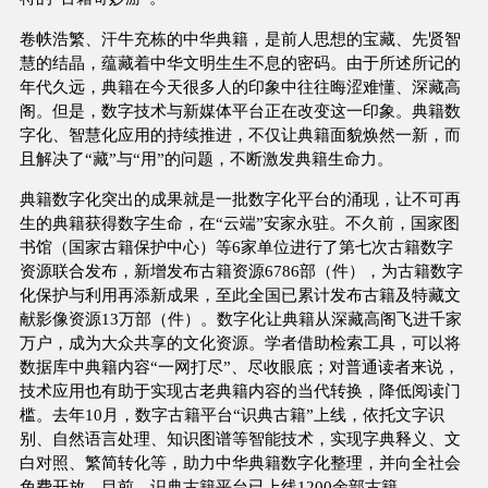
卷帙浩繁、汗牛充栋的中华典籍，是前人思想的宝藏、先贤智
慧的结晶，蕴藏着中华文明生生不息的密码。由于所述所记的
年代久远，典籍在今天很多人的印象中往往晦涩难懂、深藏高
阁。但是，数字技术与新媒体平台正在改变这一印象。典籍数
字化、智慧化应用的持续推进，不仅让典籍面貌焕然一新，而
且解决了“藏”与“用”的问题，不断激发典籍生命力。
典籍数字化突出的成果就是一批数字化平台的涌现，让不可再
生的典籍获得数字生命，在“云端”安家永驻。不久前，国家图
书馆（国家古籍保护中心）等6家单位进行了第七次古籍数字
资源联合发布，新增发布古籍资源6786部（件），为古籍数字
化保护与利用再添新成果，至此全国已累计发布古籍及特藏文
献影像资源13万部（件）。数字化让典籍从深藏高阁飞进千家
万户，成为大众共享的文化资源。学者借助检索工具，可以将
数据库中典籍内容“一网打尽”、尽收眼底；对普通读者来说，
技术应用也有助于实现古老典籍内容的当代转换，降低阅读门
槛。去年10月，数字古籍平台“识典古籍”上线，依托文字识
别、自然语言处理、知识图谱等智能技术，实现字典释义、文
白对照、繁简转化等，助力中华典籍数字化整理，并向全社会
免费开放。目前，识典古籍平台已上线1200余部古籍。