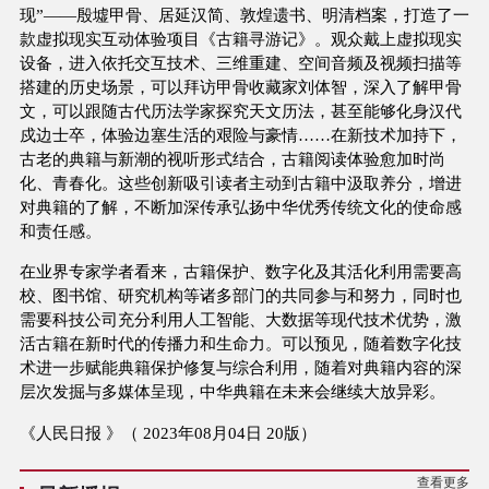
现”——殷墟甲骨、居延汉简、敦煌遗书、明清档案，打造了一
款虚拟现实互动体验项目《古籍寻游记》。观众戴上虚拟现实
设备，进入依托交互技术、三维重建、空间音频及视频扫描等
搭建的历史场景，可以拜访甲骨收藏家刘体智，深入了解甲骨
文，可以跟随古代历法学家探究天文历法，甚至能够化身汉代
戍边士卒，体验边塞生活的艰险与豪情……在新技术加持下，
古老的典籍与新潮的视听形式结合，古籍阅读体验愈加时尚
化、青春化。这些创新吸引读者主动到古籍中汲取养分，增进
对典籍的了解，不断加深传承弘扬中华优秀传统文化的使命感
和责任感。
在业界专家学者看来，古籍保护、数字化及其活化利用需要高
校、图书馆、研究机构等诸多部门的共同参与和努力，同时也
需要科技公司充分利用人工智能、大数据等现代技术优势，激
活古籍在新时代的传播力和生命力。可以预见，随着数字化技
术进一步赋能典籍保护修复与综合利用，随着对典籍内容的深
层次发掘与多媒体呈现，中华典籍在未来会继续大放异彩。
《人民日报 》（ 2023年08月04日 20版）
查看更多