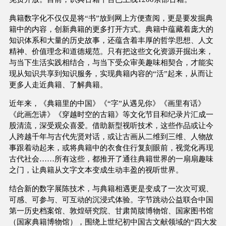
典籍数字化不仅仅是将“书”放到网上方便查阅，更是要发掘典
籍中的内容，创新典籍的更多打开方式。典籍中蕴藏着庞大的
知识体系和大量的历史故事，还蕴含着丰厚的哲学思想、人文
精神、价值理念和道德规范。只有把这些文化资源开掘出来，
与当下生活实践相结合，与当下受众审美趣味相契合，才能实
现从知识共享到知识服务，实现典籍内容的“活”起来，从而让
更多人走近典籍、了解典籍。
近年来，《典籍里的中国》《“字”从遇见你》《画里有话》
《此画怎讲》《穿越时空的古籍》等文化节目和纪录片汇成一
股清流，深受观众喜爱。借助新型视听技术，这些作品或让今
人跨越千年与古代先贤对话，或让古画从二维到三维、人物故
事跟着动起来，或将典籍中的衣食住行复刻眼前，视觉化再现
古代社会……所有这些，都推开了通往典籍世界的一扇扇趣味
之门，让典籍从文字文本变成生动丰盈的视听世界。
结合新的数字展陈技术，与典籍相遇更是变成了一次次可观、
可感、可参与、可互动的沉浸式体验。字节跳动公益联合中国
第一历史档案馆、敦煌研究院、甘肃简牍博物馆、国家图书馆
（国家典籍博物馆），围绕上世纪初中国古文献领域的“四大发