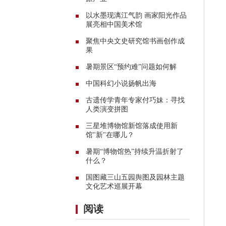
以水墨现漓江气韵 画家阳光作品
展亮相中国美术馆
聚焦中央文史研究馆书画创作成
果
暑期景区“预约难”问题如何解
中国科幻小说扬帆出海
古遗传学青年专家付巧妹：寻找
人类演变拼图
三星堆博物馆新馆落成使用新
馆"新"在哪儿？
暑期“博物馆热”持续升温折射了
什么？
国图藏三山五园舆图及园林主题
文化艺术巡展开幕
阅读