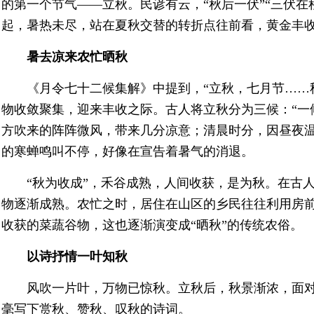
的第一个节气——立秋。民谚有云，“秋后一伏”“三伏在
起，暑热未尽，站在夏秋交替的转折点往前看，黄金丰
暑去凉来农忙晒秋
《月令七十二候集解》中提到，“立秋，七月节……
物收敛聚集，迎来丰收之际。古人将立秋分为三候：“一
方吹来的阵阵微风，带来几分凉意；清晨时分，因昼夜
的寒蝉鸣叫不停，好像在宣告着暑气的消退。
“秋为收成”，禾谷成熟，人间收获，是为秋。在古
物逐渐成熟。农忙之时，居住在山区的乡民往往利用房
收获的菜蔬谷物，这也逐渐演变成“晒秋”的传统农俗。
以诗抒情一叶知秋
风吹一片叶，万物已惊秋。立秋后，秋景渐浓，面
毫写下赏秋、赞秋、叹秋的诗词。