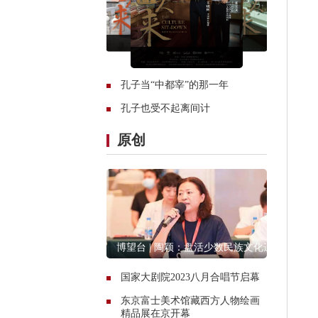
孔子当“中都宰”的那一年
孔子也受不起离间计
原创
博望台 | 陶颖：盘活少数民族文化遗
产资源
国家大剧院2023八月合唱节启幕
东京富士美术馆藏西方人物绘画
精品展在京开幕