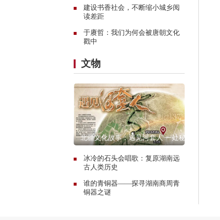
建设书香社会，不断缩小城乡阅
读差距
于赓哲：我们为何会被唐朝文化
戳中
文物
北疆文化故事：遇见河套人 一处秘
境的惊艳传奇
冰冷的石头会唱歌：复原湖南远
古人类历史
谁的青铜器——探寻湖南商周青
铜器之谜