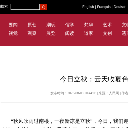
内搜索
English
|
Français
|
Deutsch
要闻
原创
潮玩
儒学
梵华
艺术
文
视觉
观察
展览
阅读
道家
文创
遗
今日立秋：云天收夏
发布时间：2023-08-08 10:44:03 | 来源：人民网
“秋风吹雨过南楼，一夜新凉是立秋”，今日，我们