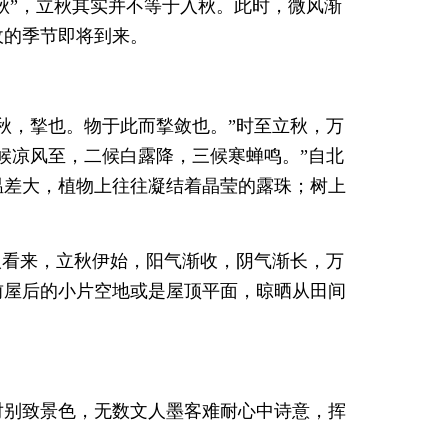
秋”，立秋其实并不等于入秋。此时，微风渐
收的季节即将到来。
秋，揫也。物于此而揫敛也。”时至立秋，万
候凉风至，二候白露降，三候寒蝉鸣。”自北
温差大，植物上往往凝结着晶莹的露珠；树上
人看来，立秋伊始，阳气渐收，阴气渐长，万
前屋后的小片空地或是屋顶平面，晾晒从田间
对别致景色，无数文人墨客难耐心中诗意，挥