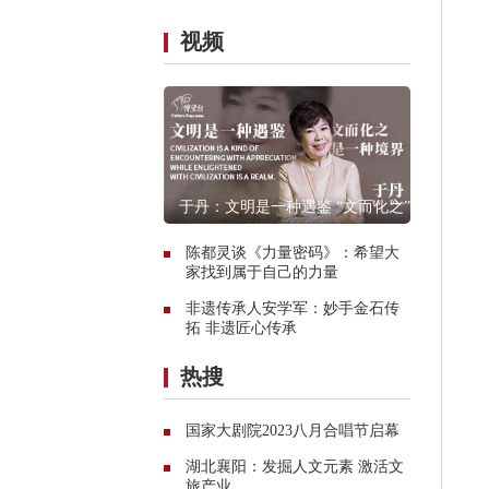
视频
于丹：文明是一种遇鉴 “文而化之”是
一种境界
陈都灵谈《力量密码》：希望大
家找到属于自己的力量
非遗传承人安学军：妙手金石传
拓 非遗匠心传承
热搜
国家大剧院2023八月合唱节启幕
湖北襄阳：发掘人文元素 激活文
旅产业