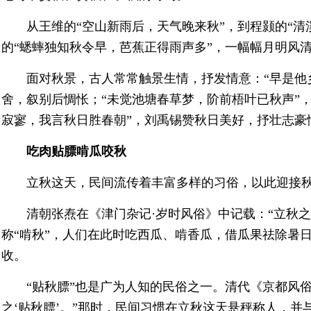
从王维的“空山新雨后，天气晚来秋”，到程颢的“
的“蟋蟀独知秋令早，芭蕉正得雨声多”，一幅幅月明风
面对秋景，古人常常触景生情，抒发情意：“早是他
舍，叙别后惆怅；“未觉池塘春草梦，阶前梧叶已秋声”
寂寥，我言秋日胜春朝”，刘禹锡赞秋日美好，抒壮志豪
吃肉贴膘啃瓜咬秋
立秋这天，民间流传着丰富多样的习俗，以此迎接
清朝张焘在《津门杂记·岁时风俗》中记载：“立秋之
称“啃秋”，人们在此时吃西瓜、啃香瓜，借瓜果祛除暑
收。
“贴秋膘”也是广为人知的民俗之一。清代《京都风
之‘贴秋膘’。”那时，民间习惯在立秋这天悬秤称人，