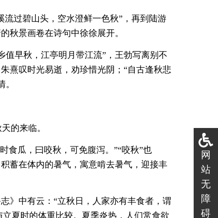
清溪流过碧山头，空水澄鲜一色秋”，再到陆游
清的秋景画卷在诗句中徐徐展开。
乡值早秋，江亭明月带江流”，王勃写离别不
，朱熹叹时光易逝，劝珍惜光阴；“自古逢秋悲
情。
秋天的来临。
时食瓜，曰咬秋，可免腹泻。”“咬秋”也
网
日积蓄在体内的暑气，寓意啃去暑气，迎接丰
站
无
障
俗志》中有云：“立秋日，人家亦有丰食者，谓
碍
并与立夏时的体重比较。夏季炎热，人们常食欲