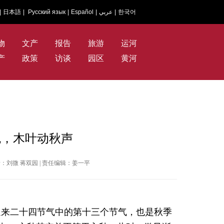
|
日本語
|
Русский язык
|
Español
|
عربي
|
한국어
物
文产
报告
旅游
运河
产
政策
访谈
园区
黄河
色，木叶动秋声
 | 作者：刘微 蒋双园 | 责任编辑：姜一平
迎来二十四节气中的第十三个节气，也是秋季