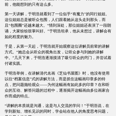
前，他能想到的只有这么多。
第一天讲解，于明浩就看到了一位似乎“有魔力”的同行姐姐。
这位姐姐总是被听众包围，人们跟着她从这头走到那头，而
且“包围圈”还越来越大。“情到深处，那位姐姐还表演了一段朗
诵，大家纷纷鼓掌叫好。”于明浩坦承，他从未想过，讲解会有
如此程度的魅力。
于是，从第一天起，于明浩就开始观察这位讲解员前辈的讲解
方式。“她总会从听众的视角出发，让听众参与到她的讲解
中。”几天下来，于明浩逐渐摸清了吸引听众的窍门，并尝试着
付诸实践。
于明浩举例，在讲解清代名画《芝仙书屋图》时，他没有使用
以往“档案信息”式的讲解方法，而是抓住这幅画印章多的特
点，把问题抛给观众——为何这幅画有如此多的印章？在和听
众的互动、解答问题的过程中，逐渐揭开这幅画由多位画家合
作而成的特点。
“讲解的本质就是沟通，这是与人交流的学问！”于明浩说，在
学到新知、增长见识的同时，学会站在他人的角度思考问题，