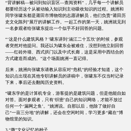
“背讲解稿—被问到知识盲区—查阅资料”，几乎每一个讲解员
都要经历这个从被动输入知识到主动吸收知识的过程。姚洲和
同学张啸东都是莆田市博物馆的志愿讲解员，他们负责“莆田历
史文化陈列”展厅的讲解工作。一起工作的第一天，姚洲就见到
一名参观者给张啸东提出一个似乎不好回答的问题。
“‘这是什么建筑风格？’啸东讲到‘涵江二十五坎’的时候，参观
者突然对他提问。我还以为啸东会被难住，没想到他立刻回答
——红砖外墙、西式拱门以及中式长廊，这是采用中西结合的
方式建造而成的。”这个场面姚洲一直记得。
后来，姚洲向张啸东请教从容应对“危机”的经验才知道，这个
知识点出现在其他专职讲解员的讲稿中，张啸东不仅当时记录
下来，事后还去翻阅历史资料。
“啸东学的是计算机专业，游客提的是建筑问题，但是他能自如
对答。面对参观者，只有‘织密’自己的知识网络，才能不放过
任何一个‘漏网之鱼’。”姚洲说。自那以后，他除了做好自
己“一亩三分地”的讲解，还会在空闲时间，学习更多“藏在”博
物馆里的知识。
3.“撒”文化记忆的种子