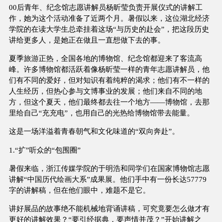
00后青年、纪念馆志愿讲解员杨昕莹负责开展仪式的讲解工
作，她为这个活动准备了近两个月。暑假以来，这位湖北经济
学院的在读大学生总牵挂着这场“与历史的赴会”，把这段历史
讲给更多人，是她正在做且一直想做下去的事。
夏季旅游正热，全国各地的博物馆、纪念馆都迎来了客流高
峰。许多博物馆都活跃着像杨昕莹一样的青年志愿讲解员，他
们有不同的爱好，但对知识有着纯粹的渴求；他们有不一样的
人生经历，但热心参与文博事业的发展；他们来自不同的地
方，但这个夏天，他们最终都去往一个地方——博物馆，去那
里给自己“充充电”，也用自己的光热给博物馆带去能量。
这是一场洋溢着青春朝气和文化味道的“双向奔赴”。
1.“扩”听众的“包围圈”
暑假来临，浙江传媒学院的于明浩和同学们在国家博物馆志愿
讲解“中国历代绘画大系”成果展。他们手中有一份长达57779
字的讲解稿，但在他们眼中，难题不是它。
讲好展品的故事绝不能机械地背诵讲稿，可究竟要怎么做才有
更好的讲解效果？“要引经据典，要声情并茂？”开始讲解之