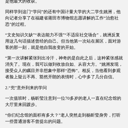
是他最大的收获。
同样学到这门“学问”的还有中国计量大学的大二学生姚洲，他
向记者分享了在福建省莆田市博物馆志愿讲解的工作“治愈社
恐”的过程。
“文史知识欠缺”“表达能力不强”“不适应社交场合”，姚洲反复
用这几句话描述曾经的自己。但当他第一次站在展区，面对游
客的那一刻，就是他自我改变的开始。
“第一次讲解紧张到出冷汗，神奇的是自此之后，这种紧张感就
消失了。现在，我可以做到收放自如、从容大方。”姚洲发现，
接受众人的瞩目并非想象中那样“恐怖”。相反，当他看到参观
者脸上疑云不再、豁然开朗的表情时，心中多了几分自信。
2.“兜”意外到来的学问
一次值班时，杨昕莹注意到一位70多岁的老人一直在纪念馆的
大厅里来回踱步。
“你们纪念馆的面积有多大？”老人突然走到杨昕莹身旁，打听
一些普通游客不曾提出的问题。