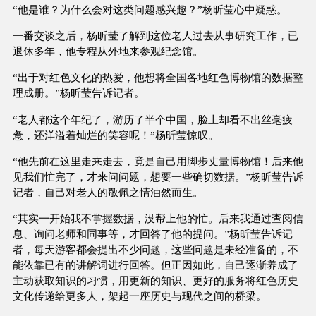
“他是谁？为什么会对这类问题感兴趣？”杨昕莹心中疑惑。
一番交谈之后，杨昕莹了解到这位老人过去从事研究工作，已
退休多年，他专程从外地来参观纪念馆。
“出于对红色文化的热爱，他想将全国各地红色博物馆的数据整
理成册。”杨昕莹告诉记者。
“老人都这个年纪了，游历了半个中国，脸上却看不出丝毫疲
惫，还洋溢着灿烂的笑容呢！”杨昕莹惊叹。
“他先前在这里走来走去，竟是自己用脚步丈量博物馆！后来他
见我们忙完了，才来问问题，想要一些确切数据。”杨昕莹告诉
记者，自己对老人的敬佩之情油然而生。
“其实一开始我不掌握数据，没帮上他的忙。后来我通过查阅信
息、询问老师和同事等，才回答了他的提问。”杨昕莹告诉记
者，每天游客都会提出不少问题，这些问题是未经准备的，不
能依靠已有的讲解词进行回答。但正因如此，自己逐渐养成了
主动获取知识的习惯，用更新的知识、更好的服务将红色历史
文化传递给更多人，架起一座历史与现代之间的桥梁。