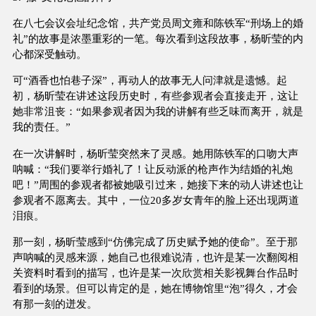
在八七会议会址纪念馆，共产党员周文雍和陈铁军“刑场上的婚
礼”的故事是浓墨重彩的一笔。每次看到这段故事，杨昕莹的内
心都深受触动。
可“酒香也怕巷子深”，再动人的故事无人问津就是遗憾。起
初，杨昕莹在讲述这段历史时，有些参观者会直接走开，这让
她非常沮丧：“如果参观者因为我的讲解有些乏味而离开，就是
我的责任。”
在一次讲解时，杨昕莹突然来了灵感。她用陈铁军的口吻大声
呐喊：“我们要举行婚礼了！让反动派的枪声作为结婚的礼炮
吧！”周围的参观者都被她吸引过来，她接下来的动人讲述也让
参观者不愿离去。其中，一位20多岁女青年的脸上还出现两道
泪痕。
那一刻，杨昕莹感到“仿佛完成了历史赋予她的使命”。至于那
声呐喊的灵感来源，她自己也很难说清，也许是某一次翻阅相
关资料时看到的描写，也许是某一次欣赏相关影视舞台作品时
看到的场景。但可以肯定的是，她在博物馆里“泡”得久，才会
有那一刻的迸发。