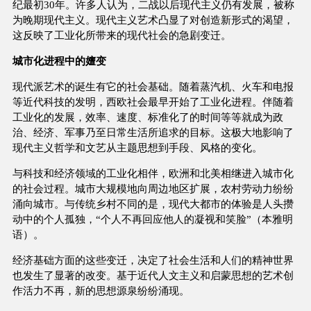
纪最初30年。许多人认为，二战以后现代主义仍有发展，被称
为晚期现代主义。现代主义艺术凸显了对创造新形式的渴望，
这反映了工业化所带来的现代社会的急剧变迁。
城市化进程中的嬗变
现代派艺术的诞生有它的社会基础。随着蒸汽机、火车和电报
等近代科技的发明，西欧社会最早开始了工业化进程。伴随着
工业化的发展，效率、速度、标准化了的时间等等就成为政
治、经济、军事乃至日常生活所追求的目标。这极大地影响了
现代主义哲学和文艺从主题思想到手段、风格的变化。
与科技和经济领域的工业化相伴，欧洲和北美相继进入城市化
的社会过程。城市大规模地向周边地区扩展，农村劳动力纷纷
涌向城市。与传统乡村不同的是，现代大都市的体验是人头攒
动中的个人孤独，“个人不再回应他人的凝视和笑脸”（本雅明
语）。
经济基础方面的这些变迁，决定了社会生活和人们的精神世界
也发生了显著的改变。基于近代人文主义和启蒙思想的艺术创
作活力不再，新的思想源泉纷纷涌现。