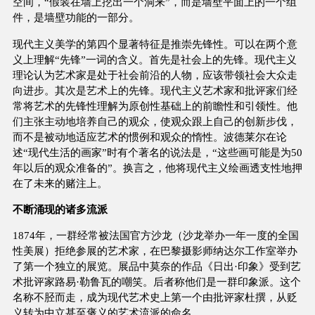
空间，“假装在墙上挖出一个洞来”，而是墙壁平面上的一个组
件，是墙壁功能的一部分。
现代主义美学的第四个显著特征是推崇先锋性。可以在两个意
义上理解“先锋”一词的含义。首先是社会上的先锋。现代主义
理论认为艺术家是处于社会前沿的人物，应该带领社会大众走
向进步。其次是艺术上的先锋。现代主义艺术家和批评家们经
常将艺术的先锋性理解为原创性基础上的前瞻性和引领性。他
们主张主动地培养自己的观众，使观众跟上自己的创新步伐，
而不是被动地适应艺术的惯例和观众的惰性。波德莱尔在论
述“现代生活的画家”时有个著名的说法是，“这些画可能是为50
年以后的观众准备的”。换言之，他将现代主义绘画透支性地押
在了未来的赌注上。
不断涌现的诸多流派
1874年，一群经常被法国官方沙龙（沙龙举办一年一度的全国
性美展）拒绝参展的艺术家，在巴黎摄影师纳达尔工作室举办
了第一个独立的展览。展品中莫奈的作品《日出·印象》受到艺
术批评家路易·勒鲁瓦的嘲笑。后者称他们是一群印象派。这个
名称不胫而走，成为现代艺术史上第一个由批评家杜撰，从贬
义转为中立甚至褒义的艺术流派的命名。