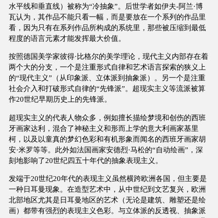
水平线和垂直线）被称为“冷抽象”。后世学者如伊夫-阿兰·博
瓦认为，其作品不能只看一幅，而是要放在一个系列的作品里
看，因为只有在系列作品所构成的系统里，那些被压缩到最低
程度的语言元素才能发挥最大价值。
按照德国美学家彼得·比格尔的美学理论，现代主义内部存在着
两个大的分支，一个是注重形式自律和艺术语言探索的狭义上
的“现代主义”（从印象派、立体派到抽象派）。另一个是注重
社会介入和打破形式自律的“先锋派”。超现实主义等流派被算
作20世纪早期历史上的先锋派。
超现实主义的代表人物众多，例如擅长描绘梦境和创伤的西班
牙画家达利，混合了神秘主义和形而上学的意大利画家基里
柯，以及以童真的梦幻色彩和有机形象而闻名的西班牙画家胡
安·米罗等等。此外如法国画家安德烈·马松的“自动绘画”，深
刻地影响了20世纪四五十年代的抽象表现主义。
发端于20世纪20年代的表现主义虽然横跨欧洲各国，但主要是
一种日耳曼现象。在造型艺术中，从中世纪到文艺复兴，欧洲
北部地区尤其是日耳曼地区的艺术（无论是建筑、雕塑还是绘
画）都带有强烈的表现主义色彩。与立体派的反透视、抽象派