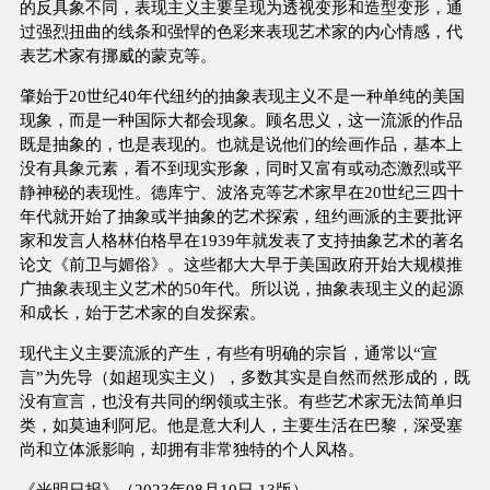
的反具象不同，表现主义主要呈现为透视变形和造型变形，通
过强烈扭曲的线条和强悍的色彩来表现艺术家的内心情感，代
表艺术家有挪威的蒙克等。
肇始于20世纪40年代纽约的抽象表现主义不是一种单纯的美国
现象，而是一种国际大都会现象。顾名思义，这一流派的作品
既是抽象的，也是表现的。也就是说他们的绘画作品，基本上
没有具象元素，看不到现实形象，同时又富有或动态激烈或平
静神秘的表现性。德库宁、波洛克等艺术家早在20世纪三四十
年代就开始了抽象或半抽象的艺术探索，纽约画派的主要批评
家和发言人格林伯格早在1939年就发表了支持抽象艺术的著名
论文《前卫与媚俗》。这些都大大早于美国政府开始大规模推
广抽象表现主义艺术的50年代。所以说，抽象表现主义的起源
和成长，始于艺术家的自发探索。
现代主义主要流派的产生，有些有明确的宗旨，通常以“宣
言”为先导（如超现实主义），多数其实是自然而然形成的，既
没有宣言，也没有共同的纲领或主张。有些艺术家无法简单归
类，如莫迪利阿尼。他是意大利人，主要生活在巴黎，深受塞
尚和立体派影响，却拥有非常独特的个人风格。
《光明日报》（2023年08月10日 13版）