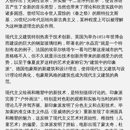
人创作出了无调性音乐，并实验“十二音序列音乐”，使音乐语
言产生了全新的音乐类型，当然也带来了理论和欣赏实践中的
诸多困惑。曾经写出令世人震惊的《春之祭》的斯特拉文斯
基，20世纪20年代后转向新古典主义，某种程度上可以被理解
为这种激进理念的反作用。
现代主义建筑特别热衷于技术创新。英国为举办1851年世博会
而建设的巨大的钢架玻璃结构，即著名的“水晶宫”就是一个特
别有名的例子。法国的埃菲尔铁塔乍一看与巴黎这座城市的气
质格格不入，但不久就显示出技术创新所带来的新感受力的优
势，以至于像夏皮罗这样的艺术史家称它为“建筑中的印象
派”。德国包豪斯的新建筑和设计理念，使得现代主义建筑与设
计理论经典化，包豪斯风格的建筑也成为现代主义建筑的典
范。
现代主义绘画和雕塑中的新技术，是特别值得讨论的。印象派
完善了“户外画法”，特别是对色彩的观察和实验与当时的科学
理论几乎并驾齐驱。新印象派发明了分色主义和点彩技术。毕
加索的准立体主义作品《亚威侬的少女》重新发现了非洲面具
和雕塑的魅力，这反映了现代主义艺术对原始性、稚拙性（儿
童艺术）的偏爱。立体派发明了拼贴，电影出现了蒙太奇，杜