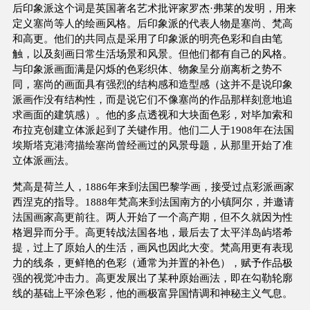
后印象派这个词是英国著名艺术批评家罗杰·弗莱的发明，用来
定义塞尚等人的绘画风格。后印象派的代表人物是塞尚、梵高
和高更。他们的共同点是采用了印象派的明亮色彩和自由笔
触，以及刻画日常生活场景和风景。但他们都有自己的风格。
与印象派画面满是闪烁的色彩织体、物象呈分崩离析之势不
同，塞尚的画面具有强烈的结构感和造型感（这并不是说印象
派画作没有结构性，而是说它们不像塞尚的作品那样刻意地追
求画面的建筑感）。他的多点透视和大块面色彩，对毕加索和
布拉克创建立体派起到了关键作用。他们二人于1908年在法国
埃斯塔克港湾描绘塞尚曾经画过的风景母题，从那里开始了准
立体派画法。
梵高是荷兰人，1886年来到法国巴黎学画，接受过点彩派画家
西涅克的指导。1888年梵高来到法国南方的小镇阿尔，并邀请
法国画家高更前往。两人开始了一个高产期，但不久就因为性
格迥异而分手。高更转战法国各地，最后去了太平洋岛屿塔希
提，过上了原始人的生活，画风也因此大变。梵高用更有表现
力的线条，更鲜艳的色彩（通常为并置的补色），赋予作品极
强的视觉冲击力。高更发展出了某种原始画法，即在勾勒轮廓
线的基础上平涂色彩，他的画极富异国情调和神秘主义气息。