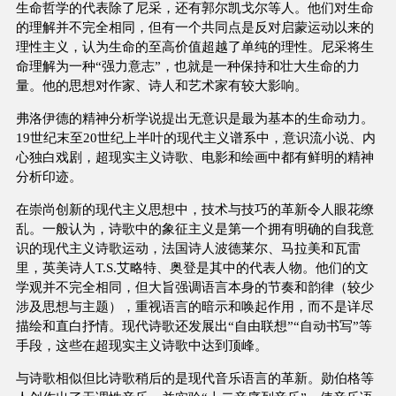
生命哲学的代表除了尼采，还有郭尔凯戈尔等人。他们对生命
的理解并不完全相同，但有一个共同点是反对启蒙运动以来的
理性主义，认为生命的至高价值超越了单纯的理性。尼采将生
命理解为一种“强力意志”，也就是一种保持和壮大生命的力
量。他的思想对作家、诗人和艺术家有较大影响。
弗洛伊德的精神分析学说提出无意识是最为基本的生命动力。
19世纪末至20世纪上半叶的现代主义谱系中，意识流小说、内
心独白戏剧，超现实主义诗歌、电影和绘画中都有鲜明的精神
分析印迹。
在崇尚创新的现代主义思想中，技术与技巧的革新令人眼花缭
乱。一般认为，诗歌中的象征主义是第一个拥有明确的自我意
识的现代主义诗歌运动，法国诗人波德莱尔、马拉美和瓦雷
里，英美诗人T.S.艾略特、奥登是其中的代表人物。他们的文
学观并不完全相同，但大旨强调语言本身的节奏和韵律（较少
涉及思想与主题），重视语言的暗示和唤起作用，而不是详尽
描绘和直白抒情。现代诗歌还发展出“自由联想”“自动书写”等
手段，这些在超现实主义诗歌中达到顶峰。
与诗歌相似但比诗歌稍后的是现代音乐语言的革新。勋伯格等