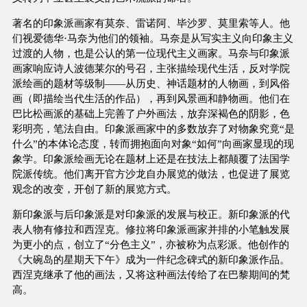
著名的印象派画家有莫奈、雷诺阿、毕沙罗、莫里索等人。他
们视爱德华·马奈为他们的领袖。马奈是从写实主义向印象主义
过渡的人物，也是公认的第一位现代主义画家。马奈与印象派
画家响应诗人波德莱尔的号召，主张描绘现代生活，反对学院
派绘画的题材等级制——从历史、神话题材的人物画，到风俗
画（即描绘当代生活的作品），再到风景画和静物画。他们在
巴比松画派的基础上完善了户外画法，放弃深褐色的阴影，色
彩明亮，笔法自由。印象派画家中的多数放弃了对物象究竟“是
什么”的本体论态度，转而拥抱面向对象“如何”向画家显现的现
象学。印象派绘画无论在题材上还是在技法上都颠覆了法国学
院派传统。他们离开官方沙龙自办展览的做法，也促进了展览
观念的改变，开创了新的展览方式。
新印象派与后印象派是对印象派的发展与校正。新印象派的代
表人物有修拉和西涅克。修拉将印象派画家并排的小笔触发展
为更小的点，创立了“分色主义”，亦被称为点彩派。他创作的
《大碗岛的星期天下午》成为一件纪念碑式的新印象派作品。
西涅克继承了他的画法，又将这种画法传给了在巴黎期间的梵
高。