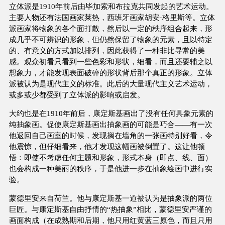
立体派是1910年前后由毕加索和布拉克共同发起的艺术运动。
主要人物还有法国画家莱热，西班牙画家胡安·格里斯等。立体
派画家将物象的各个面打散，然后以一定的秩序组合起来，形
成几乎不可辨识的形象，但仍然保留了物象的元素，且以特定
的、有意义的方式加以排列，因此获得了一种非比寻常的美
感。观众初看只看到一些色彩和形状，细看，而且还要辅之以
想象力，才能发现表面破碎的形状背后那个真正的形象。立体
派被认为是现代主义的标准。此后的大量现代主义艺术运动，
或多或少都受到了立体派的影响或启发。
大约也是在1910年前后，康定斯基画出了没有任何具象元素的
纯抽象画。促使康定斯基画出抽象画的可能是巧合——有一次
他返回自己画室的时候，发现搁在墙角的一张画特别好看，令
他震惊，但仔细看来，他才发现这幅画被倒置了。这让他顿
悟：即使不考虑任何主题和形象，形式本身（即点、线、面）
也会构成一种美丽的秩序，于是他进一步在抽象绘画中进行实
验。
蒙德里安来自荷兰。他与康定斯基一道被认为是抽象派的两位
巨匠。与康定斯基自由抒情的“热抽象”相比，蒙德里安严谨的
画面构成（在成熟期和后期，他只用红黄蓝三原色，而且只用