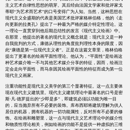
主义艺术自律性思想的萌芽。其后经由法国文学家和批评家戈
蒂耶“为艺术而艺术”的口号变得广为人知。当然，这种思想在
现代主义全盛期的代表是美国艺术批评家格林伯格，他的《走
向更新的拉奥孔》提出了一种最为严格的媒介特定性理论。这
一理论一直贯穿到他后期总结性的发言《现代主义绘画》中。
在那里，他提出的著名的现代主义概念就是：现代主义是一种
自我批判的方式，康德从理性的角度批判理性本身的限度，因
此“康德是第一位现代主义者”。正是在这篇文章里，格林伯格
提出了更著名的绘画平面性理论。他认为，“平面性”是绘画这
种艺术媒介唯一不与其他艺术媒介分享的特征，因而，绘画注
定会走向平面性，而马奈因其绘画平面性的特征而成为第一位
现代主义画家。
注重功能性是现代主义美学的第三个显著特征。这一点主要体
现在现代主义建筑里。现代主义建筑理论中最著名的口号是密
斯·凡·德罗提出的“少即是多”，即建筑必须以功能为唯一目
的，应当抛弃所有不必要的装饰。库布西耶将建筑理解为供人
居住的机器，拥有机器的一切功能属性，反对所有不必要的修
饰。在绘画和雕塑里，这一点与现代主义艺术理论中的媒介性
和物质性理论相关，例如绘画的功能不是提供一种虚拟的三维