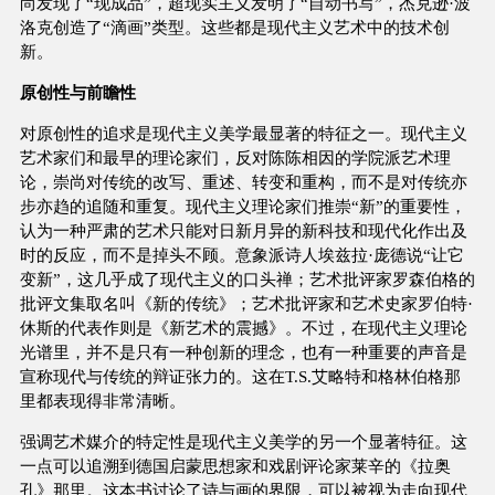
尚发现了“现成品”，超现实主义发明了“自动书写”，杰克逊·波
洛克创造了“滴画”类型。这些都是现代主义艺术中的技术创
新。
原创性与前瞻性
对原创性的追求是现代主义美学最显著的特征之一。现代主义
艺术家们和最早的理论家们，反对陈陈相因的学院派艺术理
论，崇尚对传统的改写、重述、转变和重构，而不是对传统亦
步亦趋的追随和重复。现代主义理论家们推崇“新”的重要性，
认为一种严肃的艺术只能对日新月异的新科技和现代化作出及
时的反应，而不是掉头不顾。意象派诗人埃兹拉·庞德说“让它
变新”，这几乎成了现代主义的口头禅；艺术批评家罗森伯格的
批评文集取名叫《新的传统》；艺术批评家和艺术史家罗伯特·
休斯的代表作则是《新艺术的震撼》。不过，在现代主义理论
光谱里，并不是只有一种创新的理念，也有一种重要的声音是
宣称现代与传统的辩证张力的。这在T.S.艾略特和格林伯格那
里都表现得非常清晰。
强调艺术媒介的特定性是现代主义美学的另一个显著特征。这
一点可以追溯到德国启蒙思想家和戏剧评论家莱辛的《拉奥
孔》那里。这本书讨论了诗与画的界限，可以被视为走向现代