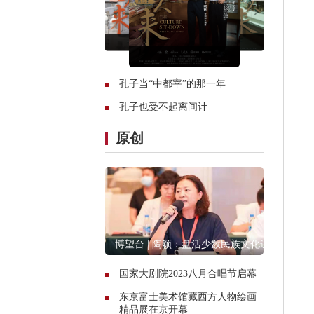
孔子当“中都宰”的那一年
孔子也受不起离间计
原创
博望台 | 陶颖：盘活少数民族文化遗
产资源
国家大剧院2023八月合唱节启幕
东京富士美术馆藏西方人物绘画
精品展在京开幕