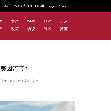
|
日本語
|
Русский язык
|
Español
|
عربي
|
한국어
物
文产
报告
旅游
运河
产
政策
访谈
园区
黄河
美因河节”
华网 | 作者：张帆 | 责任编辑：郑伟