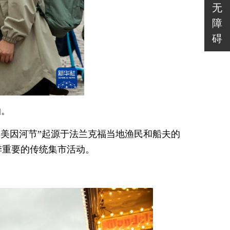
无
障
碍
拍。
。“美因河节”起源于法兰克福当地渔民和船夫的
季重要的传统集市活动。