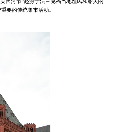
。“美因河节”起源于法兰克福当地渔民和船夫的
季重要的传统集市活动。