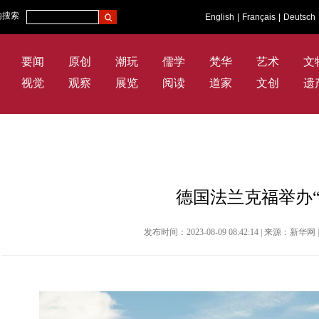
内搜索
English
|
Français
|
Deutsch
要闻
原创
潮玩
儒学
梵华
艺术
文
视觉
观察
展览
阅读
道家
文创
遗
德国法兰克福举办“
发布时间：2023-08-09 08:42:14 | 来源：新