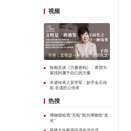
视频
于丹：文明是一种遇鉴 “文而化之”是
一种境界
陈都灵谈《力量密码》：希望大
家找到属于自己的力量
非遗传承人安学军：妙手金石传
拓 非遗匠心传承
热搜
博物馆给我“充电”我为博物馆“发
光”
搭建文化桥梁促进友谊交流