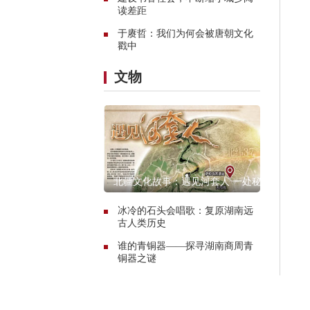
读差距
于赓哲：我们为何会被唐朝文化
戳中
文物
北疆文化故事：遇见河套人 一处秘
境的惊艳传奇
冰冷的石头会唱歌：复原湖南远
古人类历史
谁的青铜器——探寻湖南商周青
铜器之谜