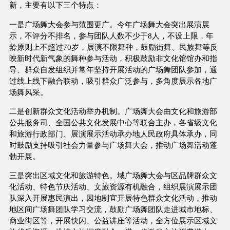
新，主要有以下三个特点：
一是广场舞大会参与范围更广。今年广场舞大会突出展演展
示，不评分不排名，参与团队人数不少于8人，不设上限，年
龄原则上不超过70岁，展演不限舞种，鼓励街舞、民族舞等反
映新时代新气象的舞种参与活动，积极鼓励非文化馆馆办和指
导、群众自发组织并常年坚持开展活动的广场舞团队参加，通
过线上线下融合联动，吸引群众广泛参与，多角度展示各地广
场舞风采。
二是创新群众文化活动举办机制。广场舞大会由文化和旅游部
公共服务司、全国公共文化发展中心等联合主办，各省级文化
和旅游行政部门、展演展示活动承办地人民政府具体承办，同
时鼓励支持吸引社会力量参与广场舞大会，推动广场舞活动蓬
勃开展。
三是突出区域文化和旅游特色。域广场舞大会与区品牌群众文
化活动、特色节庆活动、文旅资源有机融合，组织展演展示团
队深入开展惠民演出，因地制宜开展特色群众文化活动，推动
地区间广场舞团队学习交流，鼓励广场舞团队走进城市地标、
商业街区等，开展快闪、公益讲座等活动，全方位展示区域文