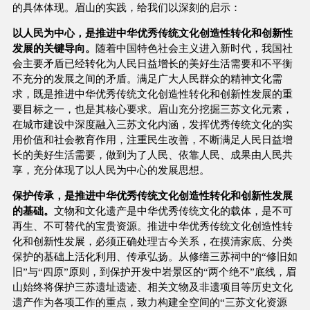
的具体体现。眉山的实践，给我们以深刻的启示：
以人民为中心，是推进中华优秀传统文化创造性转化和创新性
发展的关键导向。
随着中国特色社会主义进入新时代，我国社
会主要矛盾已经转化为人民日益增长的美好生活需要和不平衡
不充分的发展之间的矛盾。满足广大人民群众的精神文化需
求，既是推进中华优秀传统文化创造性转化和创新性发展的重
要目标之一，也是其核心要求。眉山充分挖掘三苏文化元素，
在城市建设中深度融入三苏文化内涵，发挥优秀传统文化的实
用价值和社会教育作用，注重民生改善，不断满足人民日益增
长的美好生活需要，做到为了人民、依靠人民、成果由人民共
享，充分体现了以人民为中心的发展思想。
保护传承，是推进中华优秀传统文化创造性转化和创新性发展
的基础。
文物和文化遗产是中华优秀传统文化的载体，是不可
再生、不可替代的宝贵资源。推进中华优秀传统文化创造性转
化和创新性发展，必须正确处理古今关系，在摸清家底、分类
保护的基础上活化利用、传承弘扬。从修缮三苏祠中的“修旧如
旧”与“四原”原则，到保护开发中岩景区的“两个绝不”底线，眉
山始终将保护三苏遗址遗迹、相关文物及非遗项目等历史文化
遗产作为各项工作的重点，致力构建全空间的“三苏文化资源