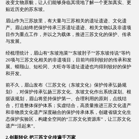
改变文物原貌，让人们能够身临其境地了解一个更加真实、更
贴近历史的苏东坡。
眉山作为三苏故里，有大量与三苏相关的遗址遗迹、文化遗
产。眉山始终把保护传承三苏遗址遗迹、相关文物以及非遗项
目作为重点工作，并以之为载体，推进三苏文化的保护、传承
与发展。
经梳理统计，眉山有“东坡泡菜”“东坡肘子”“苏东坡传说”等约
20项与三苏文化相关的非遗项目，目前均得到较好的传承和发
展。蟆颐山、短松冈、大旺寺等遗址遗迹也均得到较好的保护
和开发。
前不久，眉山发布《三苏文化（东坡文化）保护传承弘扬规
划》，对保护传承弘扬三苏文化、东坡文化作出系统谋划。根
据该规划，眉山将坚持保护第一、合理利用的原则，点线结
合，打造整体保护体系；实虚结合，高质量推进三苏文化遗产
和非物质文化遗产深度融合的保护传承体系，创建省级文化生
态保护实验区，构建全空间的“三苏文化资源库”，让三苏文化
遗产“活起来”。
2.创新转化 把三苏文化传遍千万家