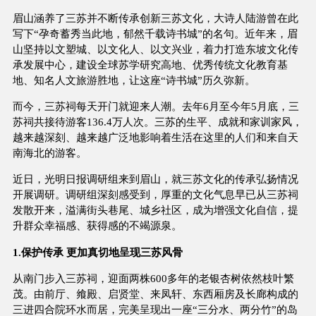
眉山涵养了三苏并不断传承创新三苏文化，大诗人陆游曾在此
写下“孕奇蓄秀当此地，郁然千载诗书城”的名句。近年来，眉
山坚持以文塑城、以文化人、以文兴业，着力打造东坡文化传
承发展中心，建设全球苏学研究高地、优秀传统文化教育基
地、知名人文旅游胜地，让这座“诗书城”历久弥新。
而今，三苏祠每天开门就迎来人潮。去年6月至今年5月底，三
苏祠共接待游客136.4万人次。三苏的生平、成就和家训家风，
越来越深刻、越来越广泛地影响着生活在这里的人们和来自天
南海北的游客。
近日，光明日报调研组来到眉山，就三苏文化的传承弘扬情况
开展调研。调研组深刻感受到，厚重的文化气息早已从三苏祠
发散开来，溢满街头巷尾、城乡社区，成为增强文化自信，提
升群众幸福感、获得感的不竭源泉。
1.保护传承 更加真切地呈现三苏风骨
从南门步入三苏祠，迎面两株600多年的老银杏树依然枝叶繁
茂。由前厅、飨殿、启贤堂、来凤轩、东西厢房及长廊构成的
三进四合院环水而居，完美呈现出一座“三分水、两分竹”的岛