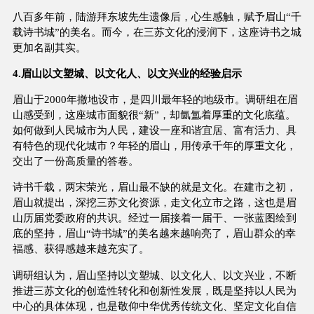
八百多年前，陆游拜东坡先生遗像后，心生感触，赋予眉山“千
载诗书城”的美名。而今，在三苏文化的浸润下，这座诗书之城
更加名副其实。
4.眉山以文塑城、以文化人、以文兴业的经验启示
眉山于2000年撤地设市，是四川最年轻的地级市。调研组在眉
山感受到，这座城市面貌很“新”，却氤氲着厚重的文化底蕴。
如何做到人民城市为人民，建设一座和谐宜居、富有活力、具
有特色的现代化城市？年轻的眉山，用传承千年的厚重文化，
交出了一份高质量的答卷。
诗书千载，两宋荣光，眉山最不缺的就是文化。在建市之初，
眉山就提出，深挖三苏文化资源，走文化立市之路，这也是眉
山历届党委政府的共识。经过一届接着一届干、一张蓝图绘到
底的坚持，眉山“诗书城”的美名越来越响亮了，眉山群众的幸
福感、获得感越来越充实了。
调研组认为，眉山坚持以文塑城、以文化人、以文兴业，不断
推进三苏文化的创造性转化和创新性发展，既是坚持以人民为
中心的具体体现，也是敬仰中华优秀传统文化、坚定文化自信