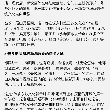
店、理发店、餐饮店等也将陆续落地。它们以全新的形式，释
放出巨大的能量，把三苏文化传遍千万家，推动着中华优秀传
统文化走向世界。
当前，眉山乃至四川省，都在深入打造三苏文化这个“超级
IP”，音乐剧《苏东坡》、话剧《苏东坡》开启全国巡演，纪录
片《千古风范苏东坡》、动画片《少年苏东坡传奇》在多个平
台展播，电影《苏东坡》、舞剧《东坡》、话剧《苏母传》等
项目正在加快推进。
3.普及惠民 建设翰墨飘香的诗书之城
“苏轼一生，有顺境，也有逆境，命运坎坷，但无论怎样，他都
坦然面对。先贤不仅需要瞻仰，更需要用一生去学习。”前不
久，一场题为《会挽雕弓如满月——定州治军》的讲座，在眉
山东坡城市湿地公园内的知行·悦读坊精彩开讲，80岁的市民徐
明忠与老伴听后感慨不已。
这是“传承东坡文化骨干讲师团”定点课堂在疫情后开设的第一
堂讲座，报名通道开通不到5分钟就吸引了上百名群众报名。
看到很多年轻家长也带孩子来听讲座，徐明忠欣慰地说，在喧
嚣的社会里，需要从小给孩子提供好的养分，东坡文化就是最