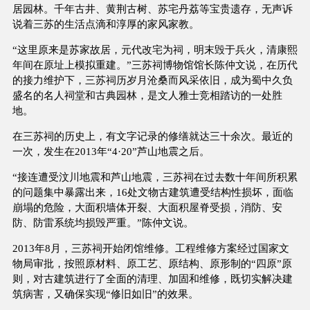
居园林。千年古井、黄荆古树、苏宅丹荔等宝贵遗存，无声诉
说着三苏的生活点滴和淳厚的家风家教。
“这里原来是苏家故居，元代改宅为祠，明末毁于兵火，清康熙
年间在原址上模拟重建。”三苏祠博物馆馆长陈仲文说，在历代
的接力维护下，三苏祠历岁月沧桑而风采依旧，成为蜀中久负
盛名的名人祠堂和古典园林，是文人雅士竞相踏访的一处胜
地。
在三苏祠的历史上，有文字记录的修缮就达三十余次。最近的
一次，发生在2013年“4·20”芦山地震之后。
“接连遭受汶川地震和芦山地震，三苏祠在过去数十年间所积累
的问题集中暴露出来，16处文物古建筑遭受结构性损坏，面临
崩塌的危险，大面积墙体开裂、大面积屋脊受损，消防、安
防、防雷系统均损毁严重。”陈仲文说。
2013年8月，三苏祠开始闭馆维修。工程维修方案经过国家文
物局审批，按照原材料、原工艺、原结构、原形制的“四原”原
则，对古建筑进行了全面的清理、加固和维修，既切实解决建
筑病害，又确保实现“修旧如旧”的效果。