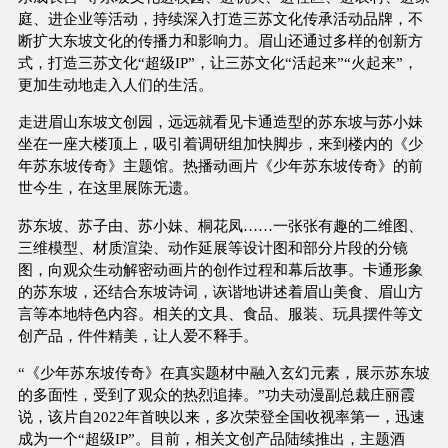
庭、进企业等活动，持续深入打造三苏文化传承活动品牌，不
断扩大东坡文化的传播力和影响力。眉山还通过多样的创新方
式，打造三苏文化“超级IP”，让三苏文化“活起来”“火起来”，
更加生动地走入人们的生活。
走进眉山东坡文创园，远远就看见卡通造型的苏东坡与苏小妹
坐在一座大楼顶上，吸引着调研组加快脚步，来到楼内的《少
年苏东坡传奇》主题馆。热播动画片《少年苏东坡传奇》的前
世今生，在这里展陈无遗。
苏东坡、苏子由、苏小妹、桐花凤……一张张有趣的二维图、
三维模型、材质渲染、动作延展等设计图和部分片段的分镜
图，向观众生动解密动画片的创作过程和幕后故事。卡通形象
的苏东坡，还结合东坡诗词，诙谐地讲述着眉山美食、眉山方
言等本地特色内容。相关的文具、食品、服装、玩具摆件等文
创产品，件件精美，让人爱不释手。
“《少年苏东坡传奇》在真实题材中融入玄幻元素，展示苏东坡
的多面性，受到了观众的热烈追捧。”功夫动漫副总裁庄丽霞
说，该片自2022年首映以来，多次荣登全国收视率第一，迅速
成为一个“超级IP”。目前，相关文创产品陆续推出，主题酒