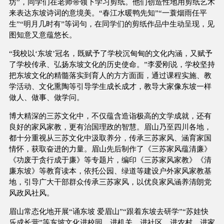
坊”，同学们在老师带领下学习剪纸。他们创造性地用剪纸艺术
来表达东坡诗词的意境美。“春江水暖鸭先知”“一蓑烟雨任平
生”“明月几时有”等词句，在同学们的剪纸作品中生动呈现，见
图知意又意蕴悠长。
“我校以‘东坡’冠名，既赋予了学校沉甸甸的文化内涵，又赋予
了学校传承、弘扬东坡文化的历史使命。”李爱刚说，学校坚持
把东坡文化的精髓落实到育人的方方面面，通过课程实施、教
学活动、文化熏陶等引导学生成长成才，教导大家像东坡一样
做人、做事、做学问。
博大精深的三苏文化中，不仅蕴含造诣极高的文学成就，还有
良好的家风家教，更有治国理政的智慧。眉山乃至四川各地，
都十分重视从三苏文化中汲取养分，传承三苏家风、涵育家国
情怀，获取奋进的力量。眉山先后制作了《三苏家风蕴清廉》
《功废于贪行成于廉》等专题片，编印《三苏家风家教》《清
廉东坡》等教育读本，依托公园、绿道等建设户外家风家教基
地，引导广大干部群众传承三苏家风，以优良家风涵养清朗党
风政风社风。
眉山常态化地开展“诵东坡 爱眉山”“跟着东坡去研学”“苏娃快
乐成长营”等东坡文化进校园、进机关、进社区、进农村、进家