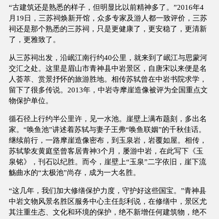
“古建筑还是熟悉的样子，但明显比以前精神多了。”2016年4
月19日，三苏祠焕新开馆，众多专家及游人都一致评价，三苏
祠还是那个熟悉的三苏祠，只是更健康了，更安稳了，更清新
了，更雅致了。
从三苏祠出发，沿岷江南行约40公里，就来到了岷江与思蒙河
交汇之处。这里是眉山市青神县中岩景区，自唐宋以来便是名
人荟萃、赏景抒怀的旅游胜地。相传苏轼曾在中岩书院求学，
留下了很多传说。2013年，中岩寺摩崖造像被评为全国重点文
物保护单位。
循石径上行约半公里许，见一水池。崖壁上满布题刻，多出名
家。“唤鱼池”讲述着苏轼与妻子王弗“唤鱼联姻”的千秋佳话。
继续前行，一路摩崖造像密布，到玉泉岩，岩覆如屋。相传，
苏轼挚友黄庭坚曾客居青神3个月，屡游中岩，在此写下《玉
泉铭》，刊石以纪胜。而今，崖壁上“玉泉”二字依旧，崖下流
觞曲水的“太极池”尚存，成为一大名胜。
“这几年，我们加大修缮保护力度，守护好这些国宝。”青神县
中岩文物风景名胜区服务中心主任彭利说，在修缮中，景区尤
其注重生态、文化和环境的保护，绝不新增任何建筑物，绝不