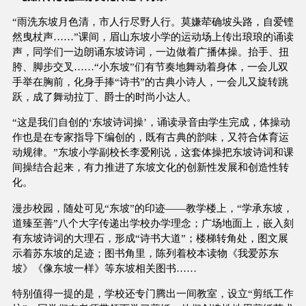
“雨洗东坡月色清，市人行尽野人行。莫嫌荦确坡头路，自爱铿
然曳杖声……”课间，眉山东坡小学的运动场上传出琅琅的诵读
声，同学们一边朗诵东坡诗词，一边做着广播体操。抬手、扭
胯、脚步交叉……“小东坡”们有节奏地舞动着身体，一会儿双
手举在胸前，化身手捧“诗书”的古典小诗人，一会儿又旋转跳
跃，成了舞动拉丁、爵士的时尚小达人。
“这是我们自创的‘东坡诗词操’，诵读录音由学生完成，体操动
作也是在专家指导下编创的，既有古典的韵味，又符合体育运
动规律。”东坡小学副校长李爱刚说，这套体操把东坡诗词和课
间操结合起来，有力推进了东坡文化的创新性发展和创造性转
化。
漫步校园，随处可见“东坡”的印迹——教学楼上，“学承东坡，
道臻至善”八个大字传递出学校办学理念；广场地面上，嵌入刻
有东坡诗词的大理石，形成“诗书大道”；楼梯转角处，图文展
示着苏东坡的足迹；图书角里，陈列着校本读物《我爱苏东
坡》《像东坡一样》等东坡相关图书……
特别值得一提的是，学校还专门腾出一间教室，设立“剪纸工作