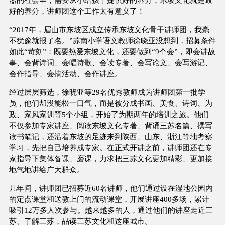
好的养分，讲师团这个工作太有意义了！
“2017年，眉山市东坡区成立传承东坡文化骨干讲师团，我毫
不犹豫就报了名。”苏南小学语文教师徐晓亚没想到，招募条件
如此“苛刻”：既要热爱东坡文化，还要做到“9个会”，即会讲故
事、会背诗词、会唱诗歌、会读专著、会写论文、会写游记、
会作指导、会搞活动、会作讲座。
经过层层筛选，徐晓亚等29名优秀教师成为讲师团第一批学
员，他们却没能松一口气，而是被分成书画、美食、诗词、为
政、家风家训等5个小组，开始了为期两年的培训之旅。他们
不仅参加专家讲座、阅读东坡文化专著、背诵三苏名篇、撰写
读书笔记，还沿着东坡的足迹来到陕西、山东、浙江等地考察
学习，先把自己培养成专家。在正式开讲之前，讲师团还在专
家指导下集体备课、磨课，力求把三苏文化更加精彩、更加接
地气地讲给广大群众。
几年间，讲师团已招募近60名讲师，他们通过设在湿地公园内
的定点课堂和送教上门的流动课堂，开展讲座400多场，累计
吸引12万多人次参与。越来越多的人，通过他们的讲座走近三
苏、了解三苏，品读三苏文化和这座城市。