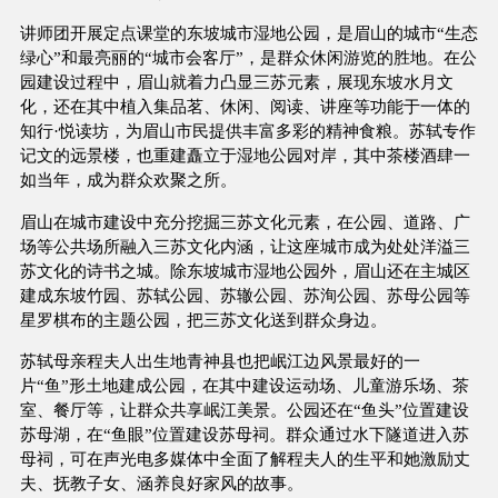
讲师团开展定点课堂的东坡城市湿地公园，是眉山的城市“生态
绿心”和最亮丽的“城市会客厅”，是群众休闲游览的胜地。在公
园建设过程中，眉山就着力凸显三苏元素，展现东坡水月文
化，还在其中植入集品茗、休闲、阅读、讲座等功能于一体的
知行·悦读坊，为眉山市民提供丰富多彩的精神食粮。苏轼专作
记文的远景楼，也重建矗立于湿地公园对岸，其中茶楼酒肆一
如当年，成为群众欢聚之所。
眉山在城市建设中充分挖掘三苏文化元素，在公园、道路、广
场等公共场所融入三苏文化内涵，让这座城市成为处处洋溢三
苏文化的诗书之城。除东坡城市湿地公园外，眉山还在主城区
建成东坡竹园、苏轼公园、苏辙公园、苏洵公园、苏母公园等
星罗棋布的主题公园，把三苏文化送到群众身边。
苏轼母亲程夫人出生地青神县也把岷江边风景最好的一
片“鱼”形土地建成公园，在其中建设运动场、儿童游乐场、茶
室、餐厅等，让群众共享岷江美景。公园还在“鱼头”位置建设
苏母湖，在“鱼眼”位置建设苏母祠。群众通过水下隧道进入苏
母祠，可在声光电多媒体中全面了解程夫人的生平和她激励丈
夫、抚教子女、涵养良好家风的故事。