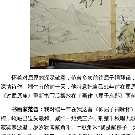
怀着对屈原的深深敬意，范曾多次前往屈子祠拜谒
深情诗作。端午节的前一天，他特意把自己51年前在屈
《过屈原庙》重新书写后摆放在了画作《屈子哀郢》两
书画家范曾：
我对端午节在我这首《仰屈子祠咏怀》
柯，崦嵫已迫失羲和。咸阳一炬凭三户，荆楚千秋唱九
寂寞寒波逝，岁岁犹闻献角禾。”“献角禾”就是献粽子