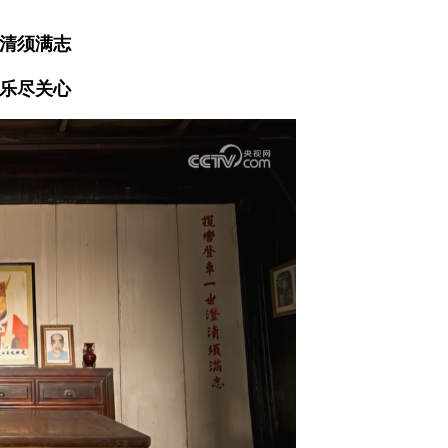
清须满志
乐尽关心