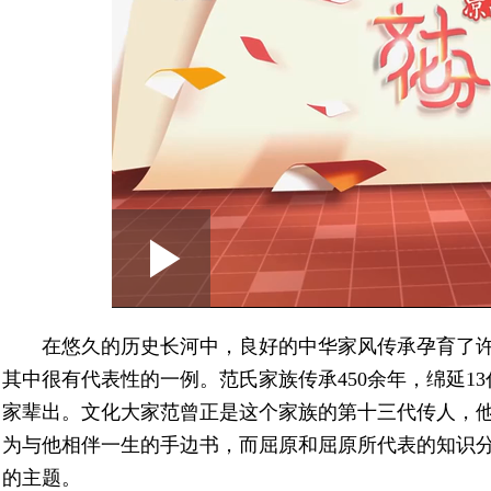
Loaded
:
Play
0:00
/
--:--
Play
1.41%
Video
在悠久的历史长河中，良好的中华家风传承孕育了
其中很有代表性的一例。范氏家族传承450余年，绵延1
家辈出。文化大家范曾正是这个家族的第十三代传人，他
为与他相伴一生的手边书，而屈原和屈原所代表的知识
的主题。