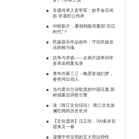
梦》7月将上演
非遗传承人安学军：妙手金石传
拓 非遗匠心传承
99部新片，暑假档能否重回“百亿
时代”？
民族器乐作品创作：守住民族音
乐的根与魂
抗争与求索——从鸦片战争到辛
亥革命档案实录
青年作家三三：晚景皆成幻梦，
春色何以动人
当代爱尔兰诗歌里的中国元素:新
鲜感重启诗歌引擎
读《珠江文化综论》:珠江文化波
澜壮阔的历史长河
【文化遗存】汉正街，500多岁后
迎来又一春
读懂中华文明的五大突出特性