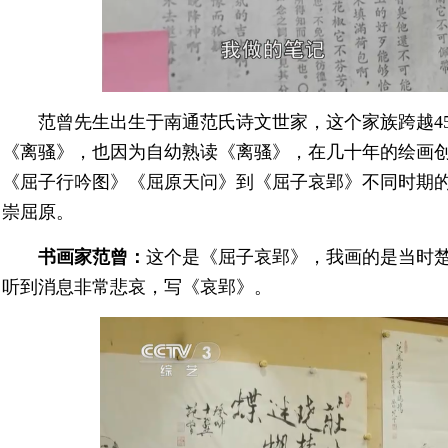
范曾先生出生于南通范氏诗文世家，这个家族跨越45
《离骚》，也因为自幼熟读《离骚》，在几十年的绘画
《屈子行吟图》《屈原天问》到《屈子哀郢》不同时期
崇屈原。
书画家范曾：
这个是《屈子哀郢》，我画的是当时
听到消息非常悲哀，写《哀郢》。