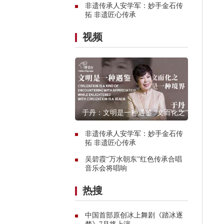
非遗传承人安学军：妙手金石传
拓 非遗匠心传承
视频
于丹：文明是一种遇鉴 “文而化之”是
一种境界
非遗传承人安学军：妙手金石传
拓 非遗匠心传承
​吴碧霞“万水朝东”红色传承合唱
音乐会将唱响
热搜
中国首部原创冰上舞剧《踏冰逐