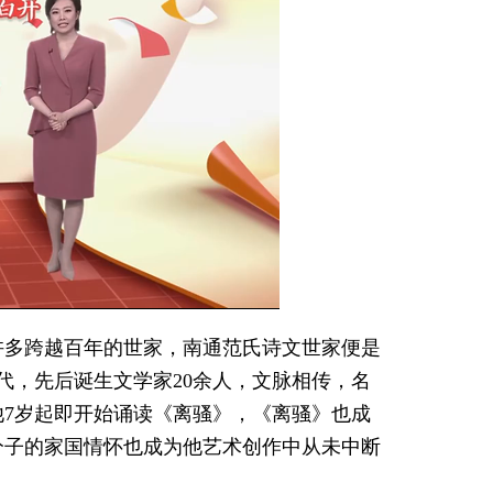
Picture-
Mute
Fullscreen
in-
Picture
许多跨越百年的世家，南通范氏诗文世家便是
3代，先后诞生文学家20余人，文脉相传，名
7岁起即开始诵读《离骚》，《离骚》也成
分子的家国情怀也成为他艺术创作中从未中断