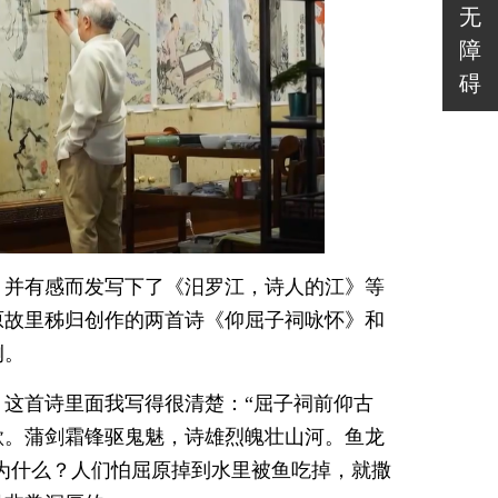
无
障
碍
，并有感而发写下了《汨罗江，诗人的江》等
原故里秭归创作的两首诗《仰屈子祠咏怀》和
侧。
这首诗里面我写得很清楚：“屈子祠前仰古
歌。蒲剑霜锋驱鬼魅，诗雄烈魄壮山河。鱼龙
，为什么？人们怕屈原掉到水里被鱼吃掉，就撒