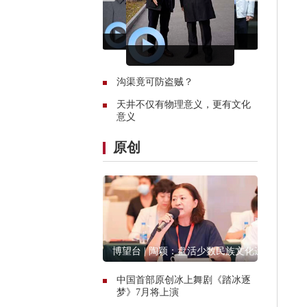
沟渠竟可防盗贼？
天井不仅有物理意义，更有文化
意义
原创
博望台 | 陶颖：盘活少数民族文化遗
产资源
中国首部原创冰上舞剧《踏冰逐
梦》7月将上演