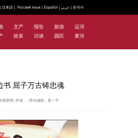
|
日本語
|
Русский язык
|
Español
|
عربي
|
한국어
物
文产
报告
旅游
运河
产
政策
访谈
园区
黄河
边书 屈子万古铸忠魂
总台央视新闻 | 作者： | 责任编辑：姜一平