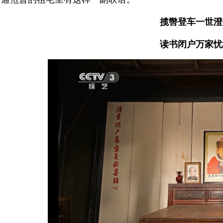
揽辔登车一世澄
读书闭户万家忧