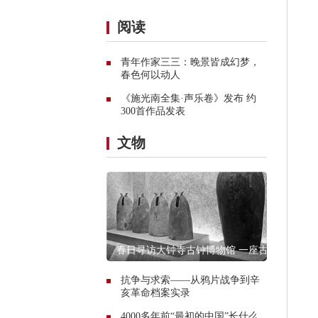
阅读
青年作家三三：晚景皆成幻梦，
春色何以动人
《施光南全集·声乐卷》发布 约
300首作品发表
文物
春日寻访大钟寺古钟博物馆 一座古
寺的谹谹之声
抗争与求索——从鸦片战争到辛
亥革命档案实录
4000多年前“最初的中国”长什么