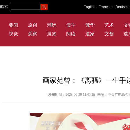
内搜索
English
|
Français
|
Deutsch
要闻
原创
潮玩
儒学
梵华
艺术
文
视觉
观察
展览
阅读
道家
文创
遗
画家范曾：《离骚》一生手
发布时间：2023-06-29 11:45:16 | 来源：中央广电