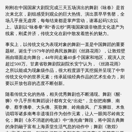
刚刚在中国国家大剧院完成三天五场演出的舞剧《咏春》是首
次来北京，剧组感受到观众的巨大热情。演出票早早售罄，全
场几乎座无虚席，每每结束都是掌声雷动，谢幕起码5次以
上。该剧以“咏春拳”和“香云纱”两项国家级非物质文化遗产为
线索，刚柔并济，传统文化在剧中散发着悠长的魅力。
事实上，以传统文化为表现对象的舞剧一直是中国舞蹈的重要
题材。诞生于1979年的经典民族舞剧《丝路花雨》，让敦煌壁
画由墙面走向舞台，44年间走遍40多个国家和地区，观演人次
超过500万。甘肃省歌舞剧院副院长安宁认为，《丝路花雨》
之所以能成为现象级作品，很大程度源于其挖掘并呈现了中华
传统文化中的世界元素；传承延续经典作品的艺术生命力，则
要以开放包容的态度不断创新。
随着传统文化的热络，相关优秀舞剧也不断涌现。舞剧《醒·
狮》中几乎所有舞蹈设计都有文化“出处”，主创把南狮、南
拳、蔡李佛拳、大头佛、英歌舞、岭南曲风、广东狮鼓、木鱼
说唱等诸多南粤非遗项目作为创作元素，让人一眼阅尽岭南文
化；舞剧《永不消逝的电波》中“渔光曲”舞段，将中国古典舞
的身韵融于富有上海弄堂生活气息的动作中；舞剧《敦煌》