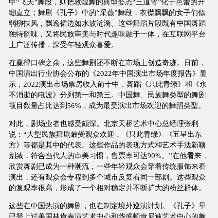
中“飞天”舞段，则把敦煌舞的典型姿态“三道弯”化于芭蕾的开
绷直立；舞剧《孔子》中的“采薇”舞段，衣襟飘飘的女子们似
弱柳扶风，飘逸裙边如水波涟漪。这些舞蹈片段既有中国舞蹈
独特韵味，又将民族审美与时代趣味融于一体，在互联网平台
上广泛传播，深受年轻观众喜爱。
在赢得口碑之余，这些舞剧还不断在市场上创造奇迹。日前，
中国演出行业协会公布的《2022年中国演出市场年度报告》显
示，2022演出市场票房收入前十中，舞蹈《只此青绿》和《永
不消逝的电波》分列第一和第三。中国舞、民族舞类型的舞剧
项目数量占比达到56%，成为最受演出市场欢迎的舞蹈类型。
对此，剧场业者也感受颇深。北京天桥艺术中心总经理张利
说：“大型民族舞剧最受观众欢迎，《只此青绿》《五星出东
方》等都是其中的代表。这些作品的表现方式和艺术手法新颖
别致，符合当代人的审美习惯，售票率可达90%。”在他看来，
欣赏舞剧已成为一种潮流，一些年轻观众会穿着传统服饰来看
演出，还有观众会专程到多个城市反复看同一部剧。这些观众
的复观率很高，形成了一个相对稳定并不断扩大的粉丝群体。
这些在中国热演的舞剧，也在制定境外巡演计划。《孔子》早
已登上过美国林肯表演艺术中心和华盛顿肯尼迪艺术中心的舞