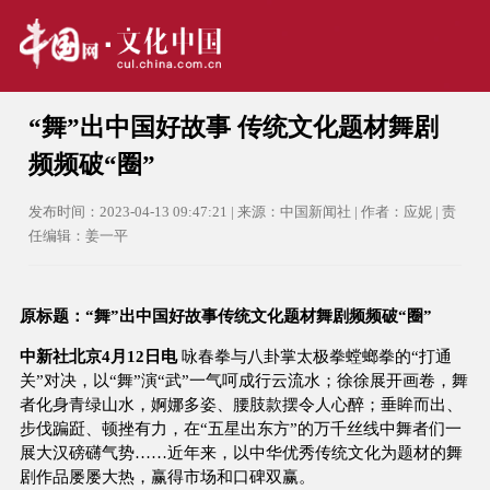
“舞”出中国好故事 传统文化题材舞剧
频频破“圈”
发布时间：2023-04-13 09:47:21 | 来源：中国新闻社 | 作者：应妮 | 责
任编辑：姜一平
原标题：“舞”出中国好故事传统文化题材舞剧频频破“圈”
中新社北京4月12日电
咏春拳与八卦掌太极拳螳螂拳的“打通
关”对决，以“舞”演“武”一气呵成行云流水；徐徐展开画卷，舞
者化身青绿山水，婀娜多姿、腰肢款摆令人心醉；垂眸而出、
步伐蹁跹、顿挫有力，在“五星出东方”的万千丝线中舞者们一
展大汉磅礴气势……近年来，以中华优秀传统文化为题材的舞
剧作品屡屡大热，赢得市场和口碑双赢。