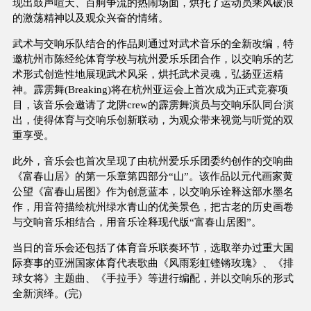
现出鼓声喧天、百舸争流的热闹场面，烘托了运动员乘风破浪
的激荡精神以及观众兴奋的情绪。
武术与交响乐队结合的作品则通过对武术音乐的全新改编，特
邀杭州市陈经纶体育学校与杭州爱乐乐团合作，以交响乐的艺
术形式创造性地展现武术风采，烘托武术灵魂，弘扬亚运精
神。霹雳舞(Breaking)将在杭州亚运会上首次成为正式竞赛项
目，该音乐会邀请了龙阱crew的霹雳舞演员与交响乐队同台演
出，使得体育与交响乐创新联动，为观众带来视觉与听觉的双
重享受。
此外，音乐会也首次呈现了由杭州爱乐乐团委约创作的交响曲
《富春山居》的第一乐章第四部分“山”。该作品以元代画家黄
公望《富春山居图》作为创意蓝本，以交响乐诠释这部水墨名
作，用音符描绘杭州绿水青山的优美景色，把古老的历史画卷
与交响音乐相结合，用音乐诠释现代版“富春山居图”。
当日的音乐会还包括了体育音乐联奏环节，选取举办过重大国
际赛事的亚洲国家体育代表歌曲《风雨彩虹铿锵玫瑰》、《排
球女将》主题曲、《手拉手》等进行编配，并以交响乐的形式
全新演绎。(完)