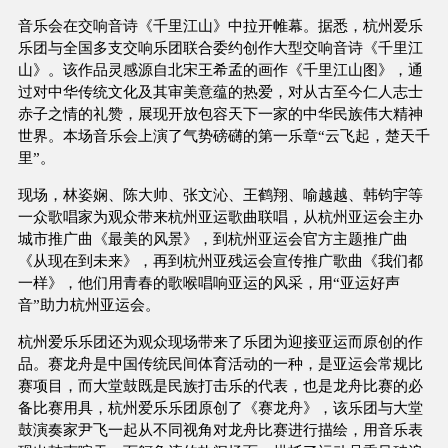
音乐会在交响音诗《千里江山》中拉开帷幕。据悉，杭州爱乐
乐团与全国多支交响乐团联合委约创作大型交响音诗《千里江
山》。该作品灵感源自北宋王希孟的画作《千里江山图》，通
过对中华传统文化及其审美意蕴的热爱，对从古至今仁人志士
赤子之情的礼赞，展现开放包容天下一家的中华民族伟大精神
世界。本场音乐会上演了气势磅礴的第一乐章“云飞起，楚天千
里”。
现场，林姿娴、陈大帅、张文沁、王鹤翔、喻越越、韩钧宇等
一众歌唱家为观众带来杭州亚运歌曲联唱，从杭州亚运会主办
城市推广曲《最美的风景》，到杭州亚运会官方主题推广曲
《从现在到未来》，再到杭州亚残运会宣传推广歌曲《我们都
一样》，他们用青春的歌喉唱响亚运的风采，用“亚运好声
音”助力杭州亚运会。
杭州爱乐乐团还为观众现场带来了乐团为迎接亚运而原创的作
品。赛龙舟是中国传统民间体育活动的一种，是亚运会常规比
赛项目，而大堂鼓既是民族打击乐的代表，也是龙舟比赛的必
备比赛用具，杭州爱乐乐团原创了《赛龙舟》，该乐团与大堂
鼓演奏家尹飞一起从不同视角对龙舟比赛进行描绘，用音乐表