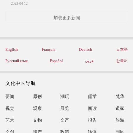
2023-04-12
加载更多新闻
English
Français
Deutsch
日本語
Русский язык
Español
عربي
한국어
文化中国导航
要闻
原创
潮玩
儒学
梵华
视觉
观察
展览
阅读
道家
艺术
文物
文产
报告
旅游
文创
遗产
政策
访谈
园区