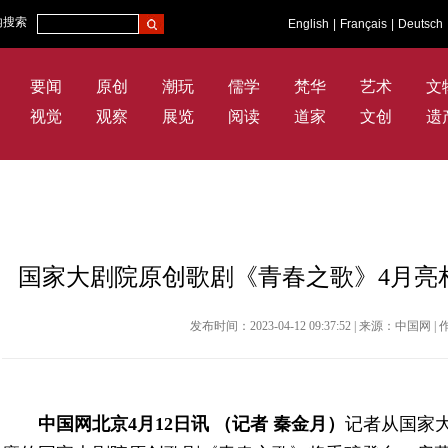
内搜索
English
|
Français
|
Deutsch
要闻
原创
潮玩
儒学
梵华
艺术
文
视觉
观察
展览
阅读
道家
文创
遗
国家大剧院原创歌剧《青春之歌》4月亮相 
发布时间：2023-04-12 09:37:52 | 来源：中国
中国网北京4月12日讯 （记者 秦金月）
记者从国家大