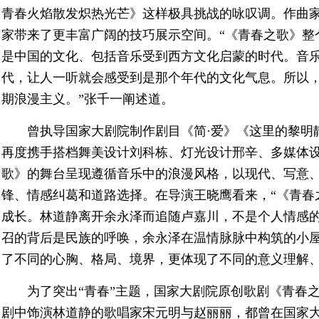
青春火焰散发炽热光芒》这样极具挑战的咏叹调。作曲
家带来了更丰富广阔的技巧展示空间。“《青春之歌》整
是中国的文化、包括音乐受到西方文化启蒙的时代。音
代，让人一听就会感受到是那个年代的文化气息。所以
期浪漫主义。”张千一阐述道。
曾执导国家大剧院制作剧目《简·爱》《这里的黎明
再度携手搭档舞美设计刘科栋、灯光设计邢辛、多媒体
歌》的舞台呈现遵循音乐中的浪漫风格，以现代、写意
锋、情感纠葛和道路选择。在导演王晓鹰看来，“《青春
成长。林道静离开余永泽而追随卢嘉川，不是个人情感
召的背后是民族的呼唤，余永泽在温情脉脉中构筑的小
了不同的心胸、格局、境界，更体现了不同的意义理解、
为了突出“青春”主题，国家大剧院原创歌剧《青春
剧中饰演林道静的歌唱家宋元明与赵丽丽，都曾在国家