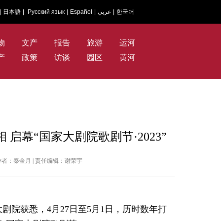
|
日本語
|
Русский язык
|
Español
|
عربي
|
한국어
物
文产
报告
旅游
运河
产
政策
访谈
园区
黄河
启幕“国家大剧院歌剧节·2023”
网 | 作者：秦金月 | 责任编辑：谢荣宇
剧院获悉，4月27日至5月1日，历时数年打