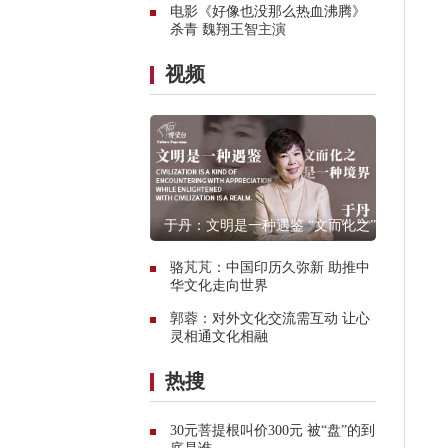
电影《好像也没那么热血沸腾》
杀青 魏翔王智主演
视频
于丹：文明是一种遇鉴 “文而化之”是
一种境界
骆芃芃：中国印历久弥新 助推中
华文化走向世界
郭蓉：对外文化交流需互动 让心
灵相通文化相融
热搜
30元菩提根叫价300元 被“盘”的到