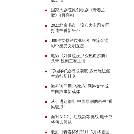
底是谁
国家大剧院原创歌剧《青春之
歌》4月亮相
2023北京书市：设八大主题专区
打造书香新平台
300件文物跨度4000年 在流金溢
彩中感受文明互鉴
电影《好像也没那么热血沸腾》
杀青 魏翔王智主演
“兴趣向”旅行成潮流 多元玩法催
生旅行新社交
海外访问用户超9亿 网络文学成
中国故事新载体
从引进到输出 中国原创图画书“乘
风破浪”
面对AIGC、短视频等挑战 电子书
将何去何从
歌剧《青春铸剑221》5月将登国