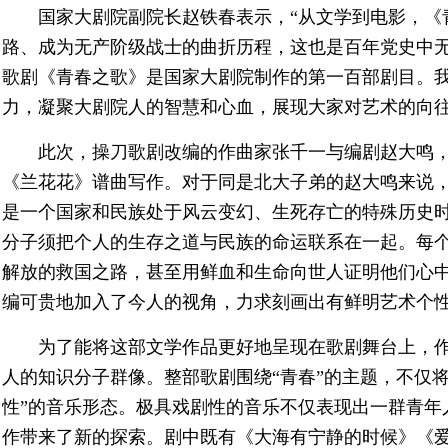
国家大剧院副院长赵铁春表示，“从文学到电影，《
路、成为无产阶级战士的曲折历程，这也是百年党史中
歌剧《青春之歌》是国家大剧院制作的第一百部剧目。
力，凝聚大剧院人的智慧和心血，展现大家对艺术的向往
此次，操刀歌剧改编的作曲家张千一与编剧赵大鸣
《兰花花》谱曲写作。对于同是北大子弟的赵大鸣来说，
是一个国家和民族处于风云变幻、生死存亡的特殊历史
分子须把个人的生存之道与民族的命运联系在一起。每
解放的救国之路，甚至用鲜血和生命向世人证明他们心中
编可贵地加入了今人的视角，力求刻画出有鲜明艺术个
为了能将这部文学作品更好地呈现在歌剧舞台上，
人的知识分子群像。整部歌剧围绕“青春”的主题，不仅
性”的音乐形态。极具戏剧性的音乐不仅表现出一群青年
作带来了新的探索。剧中既有《大海有宁静的时候》《