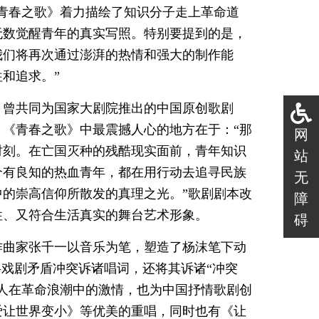
青春之歌》着力描绘了知识分子走上革命道
无数觉醒青年的真实写照。特别要提到的是，
我们将再次通过澎湃的热情和强大的制作能
和追求。”
，曾共同为国家大剧院推出的中国原创歌剧
《青春之歌》中最震撼人心的地方在于：“那
网
时刻。在亡国灭种的残酷现实面前，青年知识
站
个有良知的热血青年，都在用行动去追寻民族
无
的崇高信仰所散发的真理之光。”歌剧剧本改
障
性、又符合生活真实的舞台艺术形象。
碍
作曲家张千一以音乐为笔，塑造了杨沫笔下动
将戏剧矛盾冲突诉诸唱词，还将其诉诸“冲突
人在革命浪潮中的激情，也为中国抒情歌剧创
爱让世界变小》等优美的重唱，同时也有《让