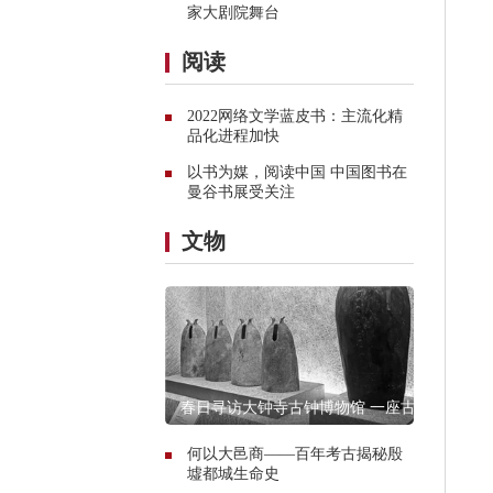
家大剧院舞台
阅读
2022网络文学蓝皮书：主流化精
品化进程加快
以书为媒，阅读中国 中国图书在
曼谷书展受关注
文物
春日寻访大钟寺古钟博物馆 一座古
寺的谹谹之声
何以大邑商——百年考古揭秘殷
墟都城生命史