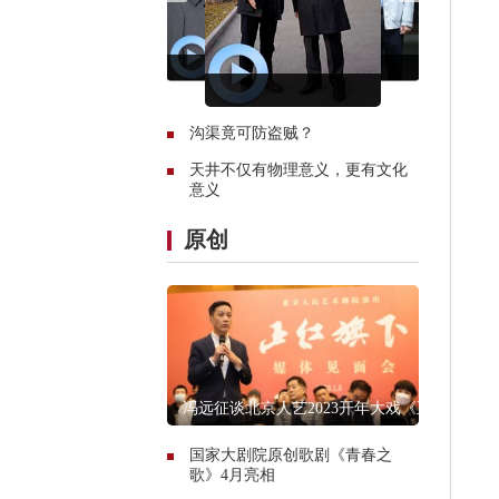
沟渠竟可防盗贼？
天井不仅有物理意义，更有文化
意义
原创
冯远征谈北京人艺2023开年大戏《正
红旗下》
国家大剧院原创歌剧《青春之
歌》4月亮相