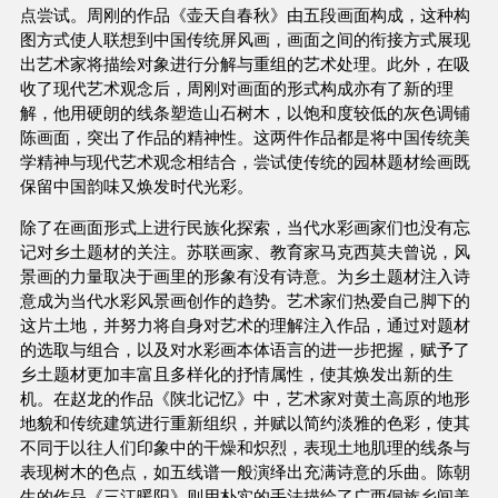
点尝试。周刚的作品《壶天自春秋》由五段画面构成，这种构
图方式使人联想到中国传统屏风画，画面之间的衔接方式展现
出艺术家将描绘对象进行分解与重组的艺术处理。此外，在吸
收了现代艺术观念后，周刚对画面的形式构成亦有了新的理
解，他用硬朗的线条塑造山石树木，以饱和度较低的灰色调铺
陈画面，突出了作品的精神性。这两件作品都是将中国传统美
学精神与现代艺术观念相结合，尝试使传统的园林题材绘画既
保留中国韵味又焕发时代光彩。
除了在画面形式上进行民族化探索，当代水彩画家们也没有忘
记对乡土题材的关注。苏联画家、教育家马克西莫夫曾说，风
景画的力量取决于画里的形象有没有诗意。为乡土题材注入诗
意成为当代水彩风景画创作的趋势。艺术家们热爱自己脚下的
这片土地，并努力将自身对艺术的理解注入作品，通过对题材
的选取与组合，以及对水彩画本体语言的进一步把握，赋予了
乡土题材更加丰富且多样化的抒情属性，使其焕发出新的生
机。在赵龙的作品《陕北记忆》中，艺术家对黄土高原的地形
地貌和传统建筑进行重新组织，并赋以简约淡雅的色彩，使其
不同于以往人们印象中的干燥和炽烈，表现土地肌理的线条与
表现树木的色点，如五线谱一般演绎出充满诗意的乐曲。陈朝
生的作品《三江暖阳》则用朴实的手法描绘了广西侗族乡间美