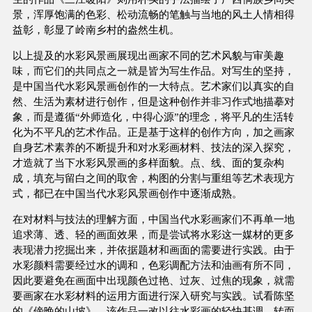
景，浑厚饱满的色彩、松动流畅的笔触与当地的风土人情相得
益彰，彰显了岭南乡村的盎然生机。
以上提及的水彩风景画展现出画家不同的艺术风貌与审美趣
味，而它们的共同点之一就是皆为写生作品。对写生的坚持，
是中国当代水彩风景画创作的一大特点。艺术家们以真实的自
然、生活为素材进行创作，但是这种创作并非习作式地描摹对
象，而是遵循“外师造化，中得心源”的理念，将平凡的生活转
化为不平凡的艺术作品。正是基于这样的创作方向，加之画家
自身艺术素养的不断提升和对水彩画材料、技法的深入探究，
才造就了当下水彩风景画的多样面貌。点、线、面的复杂构
成，填充与留白之间的取舍，构图的分割与重组等艺术表现方
式，都已在中国当代水彩风景画创作中逐渐成熟。
在对材料与技法的理解方面，中国当代水彩画家们不再单一地
追求薄、透、轻的画面效果，而是尝试将水彩这一媒材的更多
表现潜力挖掘出来，并依据题材和画面的需要进行实践。由于
水彩颜料需要经过水的调和，色彩调配方法和油画有所不同，
因此要避免在画面中出现颜色过艳、过灰、过焦的现象，就需
要画家在水彩材料的运用方面进行深入研究与实践。试看陈坚
的《傍晚的山坡》，该作品一改以往水彩画的轻快基调，转而