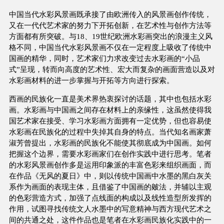
中国当代水彩风景画既承接了由欧洲传入的风景画创作传统，
又在一代代艺术家的努力下开拓创新，在艺术性与创作方法等
方面都有所突破。与18、19世纪欧洲水彩画突出的浪漫主义风
格不同，中国当代水彩风景画不仅在一定程度上吸收了传统中
国画的精华，同时，艺术家们力求改变过去水彩画的“小品
式”呈现，转而向高度的艺术性、宏大而复杂的画面营造以及对
水彩画材料的进一步掌握与开拓等方向进行探索。
西画的民族化一直是美术界热衷探讨的话题，其中也包括水彩
画。水彩画与中国画之间存在材料上的亲缘性，这虽然使得我
国艺术家在接受、学习水彩画方面拥有一定优势，但也容易使
水彩画在民族化的过程中失掉其自身的特点。当代知名画家萧
淑芳曾提出，水彩画的民族化不能使其彻底成为中国画。如何
把握这个边界，需要水彩画家们在创作实践中进行思考。笔者
的水彩风景画创作多是运用印象派的丰富色彩来组织画面，而
在作品《无风的夏日》中，则以传统中国画中水墨的黑白灰关
系作为画面的表现主体，且借鉴了中国画的皴法，并辅以主观
的色彩营造方式，加强了点线面的构成以及线性造型所发挥的
作用，试图寻找传统文人水墨中的写意精神与西方现代艺术之
间的共通之处，这件作品也是笔者在水彩画民族化实践中的一