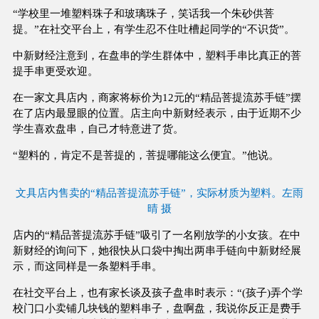
“学校里一堆塑料珠子和玻璃珠子，笑话我一个朱砂供菩
提。”在社交平台上，有学生忍不住吐槽起同学的“不识货”。
中新财经注意到，在盘串的学生群体中，塑料手串比真正的菩
提手串更受欢迎。
在一家文具店内，商家将标价为12元的“精品菩提流苏手链”摆
在了店内最显眼的位置。店主向中新财经表示，由于近期不少
学生喜欢盘串，自己才特意进了货。
“塑料的，肯定不是菩提的，菩提哪能这么便宜。”他说。
文具店内售卖的“精品菩提流苏手链”，实际材质为塑料。左雨
晴 摄
店内的“精品菩提流苏手链”吸引了一名刚放学的小女孩。在中
新财经的询问下，她很快从口袋中掏出两串手链向中新财经展
示，而这同样是一条塑料手串。
在社交平台上，也有家长谈及孩子盘串时表示：“(孩子)弄个学
校门口小卖铺几块钱的塑料串子，盘啊盘，我说你反正是费手