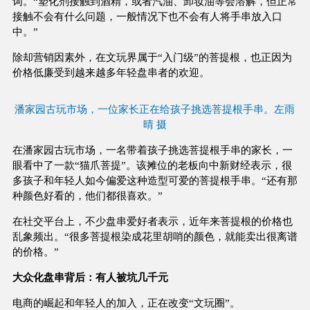
词。“塑化剂接触到酒精，或者汽油、卸妆油等会溶解，但正常
接触不会有什么问题，一般情况下也不会有人将手串放入口
中。”
除却营销因素外，在文玩界属于“入门级”的菩提根，也正因为
价格低廉受到越来越多年轻盘串者的欢迎。
潘家园古玩市场，一位家长正在给孩子挑选菩提根手串。左雨
晴 摄
在潘家园古玩市场，一名带着孩子挑选菩提根手串的家长，一
眼看中了一款“猫爪菩提”。该摊位的老板向中新财经表示，很
多孩子和年轻人如今偏爱这种造型可爱的菩提根手串。“还有那
种颜色好看的，他们都很喜欢。”
在社交平台上，不少盘串爱好者表示，近年来菩提根的价格也
乱象频出。“很多菩提根染成花里胡哨的颜色，就能卖出很离谱
的价格。”
大众化盘串背后：有人被坑几千元
电商的崛起和年轻人的加入，正在改变“文玩圈”。