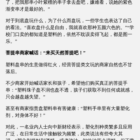
了，把我那串小叶紫檀的串子拿去盘吧，嫌难看，说她的紫色
渐变串才是最好的。”
对于到底盘玩什么，为了什么而盘玩，一些学生也表达了自己
的看法。“喜欢盘什么是自由，我就喜欢那种五颜六色的。”“学
校门口卖的都知道是塑料的，依然不耽误卖得飞起，都是图一
乐。”
菩提串商家喊话：“来买天然菩提吧！”
塑料盘串的生意做得红火，经营菩提类文玩的商家自然也不甘
落后。
不少商家开始喊话家长和孩子，希望他们购买真正的菩提手
串：“塑料珠子盘不润也盘不透，孩子们获取不到任何成就感，
只会越盘越失望。”
甚至有商家指责盘塑料串有害健康：“塑料手串里有大量塑化
剂，对身体不好！”
对此，一名业内人士向中新财经表示，塑化剂种类繁多且应用
广泛，在日常生活中接触较为频繁，此类说法有些夸大其