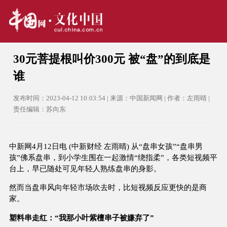
30元菩提根叫价300元 被“盘”的到底是
谁
发布时间：2023-04-12 10:03:54 | 来源：中国新闻网 | 作者：左雨晴 |
责任编辑：苏向东
中新网4月12日电 (中新财经 左雨晴) 从“盘串女孩”“盘串男
孩”佛系盘串，到小学生围在一起激情“绕指柔”，各类短视频平
台上，早已随处可见年轻人熟练盘串的身影。
然而当盘串风向年轻市场吹去时，比短视频反应更快的是商
家。
塑料串走红：“我那小叶紫檀串子被嫌弃了”