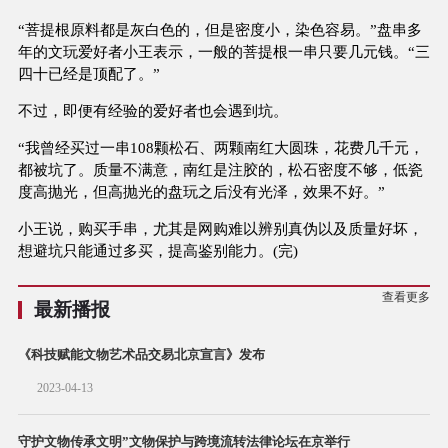
“菩提根原料都是灰白色的，但是密度小，染色容易。”盘串多
年的文玩爱好者小王表示，一般的菩提根一串只要几元钱。“三
四十已经是顶配了。”
不过，即便有经验的爱好者也会遇到坑。
“我曾经买过一串108颗松石、两颗南红大圆珠，花费几千元，
都被坑了。质量不满意，南红是注胶的，松石密度不够，低瓷
度高抛光，但高抛光的盘玩之后没有光泽，效果不好。”
小王说，购买手串，尤其是网购难以辨别真伪以及质量好坏，
想避坑只能通过多买，提高鉴别能力。(完)
查看更多
最新播报
《科技赋能文物艺术品交易北京宣言》发布
2023-04-13
守护文物传承文明”文物保护与跨境流转法律论坛在京举行