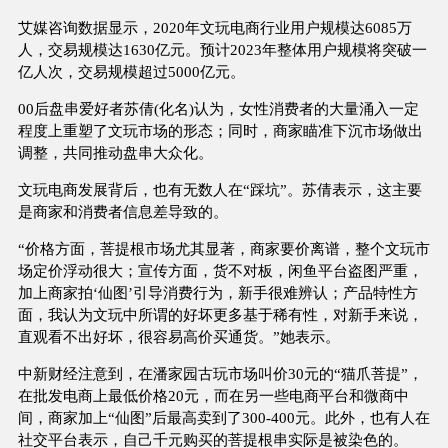
艾媒咨询数据显示，2020年文玩电商行业用户规模达6085万
人，交易规模达1630亿元。预计2023年整体用户规模将突破一
亿人次，交易规模超过5000亿元。
00后盘串爱好者苏倩(化名)认为，女性消费者的大量涌入一定
程度上重塑了文玩市场的形态；同时，商家瞄准下沉市场做出
调整，共同推动盘串大众化。
文玩电商发展背后，也有无数人在“踩坑”。苏倩表示，这主要
是商家和消费者信息差导致的。
“价格方面，菩提根市场尤其显著，商家要价离谱，整个文玩市
场定价浮动很大；宣传方面，货不对板，闲鱼平台盗图严重，
加上商家拍‘仙图’引导消费行为，新手很难辨认；产品特性方
面，我认为文玩中所谓的好坏更多基于稀有性，对新手来说，
直观看不出好坏，很容易高价买通货。”她表示。
中新财经注意到，在潘家园古玩市场叫价30元的“猫爪菩提”，
在批发电商上最低价格20元，而在另一些电商平台和微商中
间，商家加上“仙图”后最高卖到了300-400元。此外，也有人在
社交平台表示，自己千元购买的菩提根串实际是被染色的。