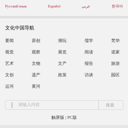
Русский язык
Español
عربي
한국어
文化中国导航
要闻
原创
潮玩
儒学
梵华
视觉
观察
展览
阅读
道家
艺术
文物
文产
报告
旅游
文创
遗产
政策
访谈
园区
运河
黄河
触屏版
|
PC版