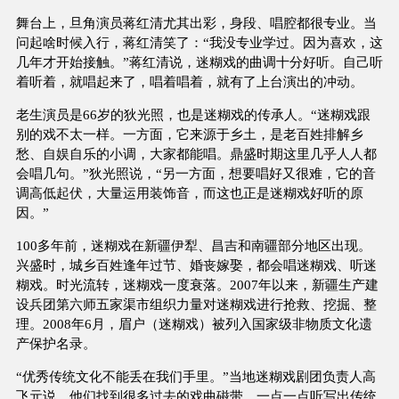
舞台上，旦角演员蒋红清尤其出彩，身段、唱腔都很专业。当
问起啥时候入行，蒋红清笑了：“我没专业学过。因为喜欢，这
几年才开始接触。”蒋红清说，迷糊戏的曲调十分好听。自己听
着听着，就唱起来了，唱着唱着，就有了上台演出的冲动。
老生演员是66岁的狄光照，也是迷糊戏的传承人。“迷糊戏跟
别的戏不太一样。一方面，它来源于乡土，是老百姓排解乡
愁、自娱自乐的小调，大家都能唱。鼎盛时期这里几乎人人都
会唱几句。”狄光照说，“另一方面，想要唱好又很难，它的音
调高低起伏，大量运用装饰音，而这也正是迷糊戏好听的原
因。”
100多年前，迷糊戏在新疆伊犁、昌吉和南疆部分地区出现。
兴盛时，城乡百姓逢年过节、婚丧嫁娶，都会唱迷糊戏、听迷
糊戏。时光流转，迷糊戏一度衰落。2007年以来，新疆生产建
设兵团第六师五家渠市组织力量对迷糊戏进行抢救、挖掘、整
理。2008年6月，眉户（迷糊戏）被列入国家级非物质文化遗
产保护名录。
“优秀传统文化不能丢在我们手里。”当地迷糊戏剧团负责人高
飞元说，他们找到很多过去的戏曲磁带，一点一点听写出传统