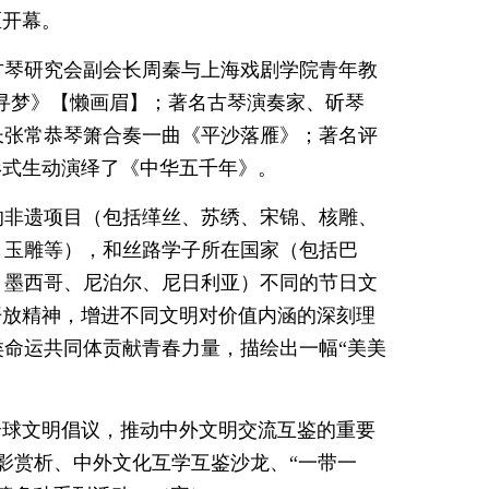
区开幕。
古琴研究会副会长周秦与上海戏剧学院青年教
寻梦》【懒画眉】；著名古琴演奏家、斫琴
长张常恭琴箫合奏一曲《平沙落雁》；著名评
形式生动演绎了《中华五千年》。
的非遗项目（包括缂丝、苏绣、宋锦、核雕、
、玉雕等），和丝路学子所在国家（包括巴
、墨西哥、尼泊尔、尼日利亚）不同的节日文
开放精神，增进不同文明对价值内涵的深刻理
命运共同体贡献青春力量，描绘出一幅“美美
全球文明倡议，推动中外文明交流互鉴的重要
影赏析、中外文化互学互鉴沙龙、“一带一