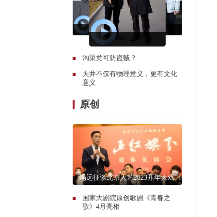
沟渠竟可防盗贼？
天井不仅有物理意义，更有文化
意义
原创
冯远征谈北京人艺2023开年大戏《正
红旗下》
国家大剧院原创歌剧《青春之
歌》4月亮相