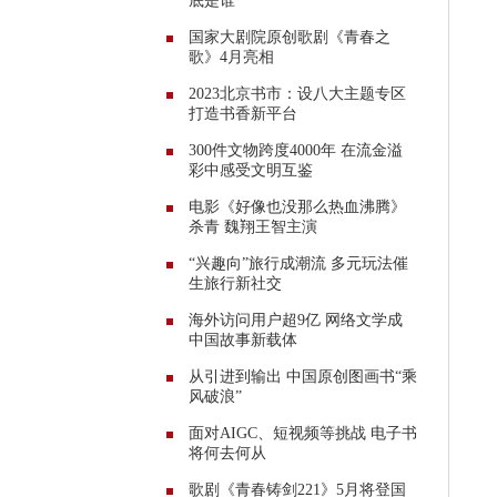
底是谁
国家大剧院原创歌剧《青春之
歌》4月亮相
2023北京书市：设八大主题专区
打造书香新平台
300件文物跨度4000年 在流金溢
彩中感受文明互鉴
电影《好像也没那么热血沸腾》
杀青 魏翔王智主演
“兴趣向”旅行成潮流 多元玩法催
生旅行新社交
海外访问用户超9亿 网络文学成
中国故事新载体
从引进到输出 中国原创图画书“乘
风破浪”
面对AIGC、短视频等挑战 电子书
将何去何从
歌剧《青春铸剑221》5月将登国