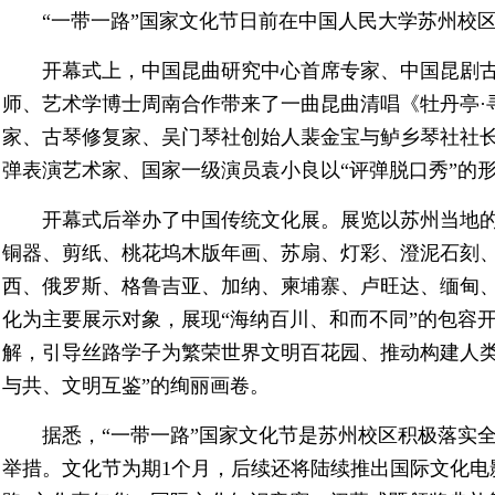
“一带一路”国家文化节日前在中国人民大学苏州校
开幕式上，中国昆曲研究中心首席专家、中国昆剧
师、艺术学博士周南合作带来了一曲昆曲清唱《牡丹亭·
家、古琴修复家、吴门琴社创始人裴金宝与鲈乡琴社社
弹表演艺术家、国家一级演员袁小良以“评弹脱口秀”的
开幕式后举办了中国传统文化展。展览以苏州当地
铜器、剪纸、桃花坞木版年画、苏扇、灯彩、澄泥石刻
西、俄罗斯、格鲁吉亚、加纳、柬埔寨、卢旺达、缅甸
化为主要展示对象，展现“海纳百川、和而不同”的包容
解，引导丝路学子为繁荣世界文明百花园、推动构建人类
与共、文明互鉴”的绚丽画卷。
据悉，“一带一路”国家文化节是苏州校区积极落实
举措。文化节为期1个月，后续还将陆续推出国际文化电