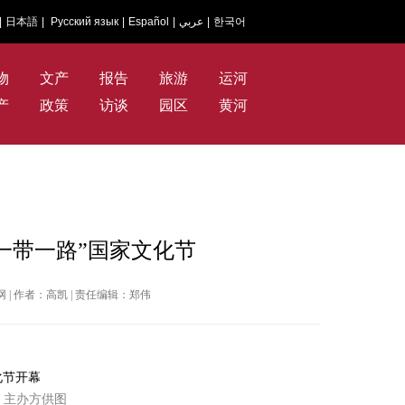
|
日本語
|
Русский язык
|
Español
|
عربي
|
한국어
物
文产
报告
旅游
运河
产
政策
访谈
园区
黄河
一带一路”国家文化节
新闻网 | 作者：高凯 | 责任编辑：郑伟
 主办方供图