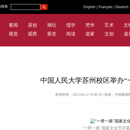
内搜索
English
|
Français
|
Deutsch
要闻
原创
潮玩
儒学
梵华
艺术
文
视觉
观察
展览
阅读
道家
文创
遗
中国人民大学苏州校区举办“
发布时间：2023-04-12 10:06:16 | 来源：中国
“一带一路”国家文化节开幕