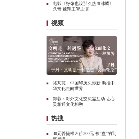
电影《好像也没那么热血沸腾》
杀青 魏翔王智主演
视频
于丹：文明是一种遇鉴 “文而化之”是
一种境界
骆芃芃：中国印历久弥新 助推中
华文化走向世界
郭蓉：对外文化交流需互动 让心
灵相通文化相融
热搜
30元菩提根叫价300元 被“盘”的到