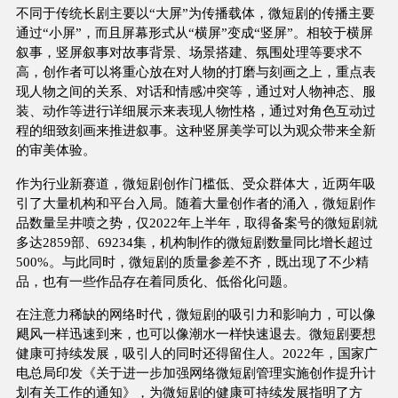
不同于传统长剧主要以“大屏”为传播载体，微短剧的传播主要
通过“小屏”，而且屏幕形式从“横屏”变成“竖屏”。相较于横屏
叙事，竖屏叙事对故事背景、场景搭建、氛围处理等要求不
高，创作者可以将重心放在对人物的打磨与刻画之上，重点表
现人物之间的关系、对话和情感冲突等，通过对人物神态、服
装、动作等进行详细展示来表现人物性格，通过对角色互动过
程的细致刻画来推进叙事。这种竖屏美学可以为观众带来全新
的审美体验。
作为行业新赛道，微短剧创作门槛低、受众群体大，近两年吸
引了大量机构和平台入局。随着大量创作者的涌入，微短剧作
品数量呈井喷之势，仅2022年上半年，取得备案号的微短剧就
多达2859部、69234集，机构制作的微短剧数量同比增长超过
500%。与此同时，微短剧的质量参差不齐，既出现了不少精
品，也有一些作品存在着同质化、低俗化问题。
在注意力稀缺的网络时代，微短剧的吸引力和影响力，可以像
飓风一样迅速到来，也可以像潮水一样快速退去。微短剧要想
健康可持续发展，吸引人的同时还得留住人。2022年，国家广
电总局印发《关于进一步加强网络微短剧管理实施创作提升计
划有关工作的通知》，为微短剧的健康可持续发展指明了方