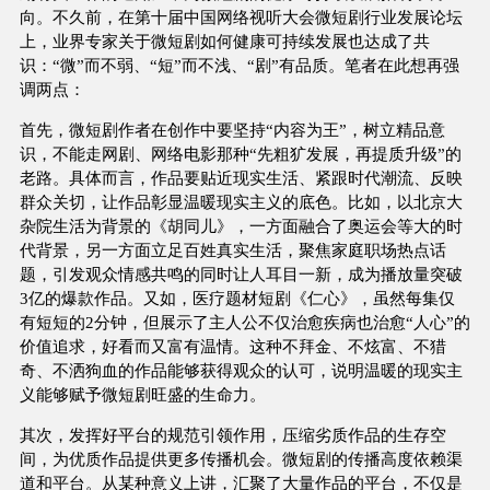
向。不久前，在第十届中国网络视听大会微短剧行业发展论坛
上，业界专家关于微短剧如何健康可持续发展也达成了共
识：“微”而不弱、“短”而不浅、“剧”有品质。笔者在此想再强
调两点：
首先，微短剧作者在创作中要坚持“内容为王”，树立精品意
识，不能走网剧、网络电影那种“先粗犷发展，再提质升级”的
老路。具体而言，作品要贴近现实生活、紧跟时代潮流、反映
群众关切，让作品彰显温暖现实主义的底色。比如，以北京大
杂院生活为背景的《胡同儿》，一方面融合了奥运会等大的时
代背景，另一方面立足百姓真实生活，聚焦家庭职场热点话
题，引发观众情感共鸣的同时让人耳目一新，成为播放量突破
3亿的爆款作品。又如，医疗题材短剧《仁心》，虽然每集仅
有短短的2分钟，但展示了主人公不仅治愈疾病也治愈“人心”的
价值追求，好看而又富有温情。这种不拜金、不炫富、不猎
奇、不洒狗血的作品能够获得观众的认可，说明温暖的现实主
义能够赋予微短剧旺盛的生命力。
其次，发挥好平台的规范引领作用，压缩劣质作品的生存空
间，为优质作品提供更多传播机会。微短剧的传播高度依赖渠
道和平台。从某种意义上讲，汇聚了大量作品的平台，不仅是