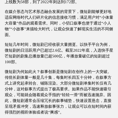
上线数为58部，到了2022年则达到172部。
在媒介形态与艺术形态融合发展的背景下，微短剧能够更好地
适应网络时代人们碎片化的信息接收习惯，满足用户对“小体量
大容量”作品的观看需求。同时，小切口叙事也便于通过“小人
物”“小故事”来描绘大时代，让观众快速了解现实生活的不同侧
面。
短短几年时间，微短剧已经收获大量拥趸。以快手平台为例，
微短剧的日活跃用户已超过2.6亿。截至2022年底，入选快手星
芒短剧的剧集总播放量已超500亿，年播放量破亿的短剧超过
100部。
微短剧为何如此火？叙事创新是微短剧在创作上的一大突破。
传统长剧体量一般是几十集，每集时长四五十分钟，在叙事方
式上讲究起承转合、铺陈渲染。大部分微短剧单集时长仅有几
分钟，这对叙事方式提出了极高要求。如果作品不能快速吸引
观众，可能就会随着观众手指的“轻轻一滑”而被迅速抛弃。因
此，微短剧通常会压缩冗长的叙事铺垫，快速设置悬念，直接
呈现矛盾冲突，迅速释放叙事张力，让观众可以在短时间内获
得强烈的视听体验或者说“爽感”。