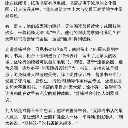
比在线阅读，纸质书更有厚重感。书店提供了浓厚的文化氛
围，让人沉浸其中。”北京建筑大学土木与交通工程学院学生常
庭瑞说。
有一群人，他们或因视力障碍，无法阅读普通读物；或因肢体
残疾，坐着轮椅无法“逛”书店。他们的阅读需求如何满足？在
无障碍书店善缘书舍里，这些“痛点”得到破解。
走进善缘书舍，只见书架分为6层，底部留出了80厘米高的空
间，书桌、柜台下部均进行了特殊设计，留出了足够大的区
域，坐轮椅的读者可以自如地取书、阅读。基于“逢棱必圆、逢
角必圆、逢坎必平”的无障碍设计理念，书架、桌椅边缘呈弧
形，避免特殊人群磕碰受伤。除了硬件设计外，善缘书舍专门
设置了张海迪、史铁生、海伦·凯勒等作家作品专区，还提供盲
文和大字版图书。“书店的宗旨是‘聚大爱，除小碍’，希望每位
读者都能在这里有充实的精神体验。”善缘书舍创办人刘爱成
说。
刘大铭是成骨不全症患者，他常去善缘书舍。“无障碍书店的最
大意义，是让残障人士能和健全人一样，平等地接触知识。”刘
大铭说，“期待这样的书店越来越多。”