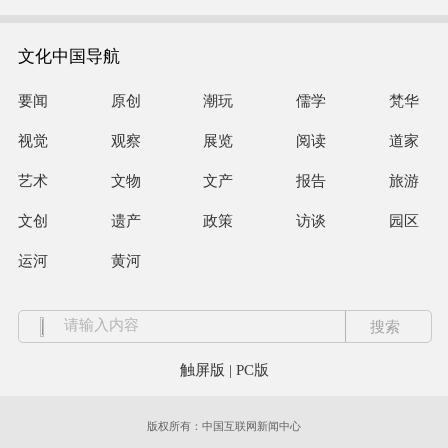
文化中国导航
要闻
原创
潮玩
儒学
梵华
视觉
观察
展览
阅读
道家
艺术
文物
文产
报告
旅游
文创
遗产
政策
访谈
园区
运河
黄河
触屏版
|
PC版
版权所有：中国互联网新闻中心