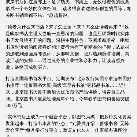
彼岸书店则在展陈上下足了功夫。书架上，无数根橙色的线条
形成一个奇妙的立体空间。“读者很喜欢这些有创意的展陈，相
关图书销量都不错。”赵越超说。
“读者为什么来书店？来了怎么留下来？怎么让读者再来？”这
是幽默书店主理人岂航一直思考的问题，也是互联网时代实体
书店发展绕不开的问题。深耕主题特色，不断求新求变，幽默
书店对读者的阅读喜好和消费行为有了更精准的把握，从题材
的选取到漫画展陈设计，从趣味文创、照片墙到演讲培训、阅
读活动的安排……通过服务的专业性和亲和力，让读者感兴
趣，最终形成购买力。
打造全国新书首发平台、定期发布“北京发行集团专家选书团好
书推荐”“北京图书大厦·高级管理者书单”等精品书单……近年
来，北京图书大厦不断加大优质图书产品供给，培育自主品
牌。北京图书大厦总经理秦辉介绍，今年春节图书销售额突破
400万元。
“实体书店正成为一个融合平台，以图书为媒，把多种文化要素
聚集起来，打造出丰富的业态。”刘爱成介绍，善缘书舍“无障·
爱会客厅”每月举行分享会，邀请文化名人、作家举办讲座沙
龙。