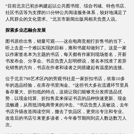
“目前北京已初步构建起以公共图书馆、综合书城、特色书店、
社区书店等为支撑的15分钟公共阅读服务体系，较好地满足了
人民群众的文化需求。”北京市新闻出版局相关负责人说。
探索多业态融合发展
图书原价出售，销量可观——这在电商竞相打折售书的当下，
听上去是一个难以实现的目标，雍和书庭却做到了。这是一家
以作家签名本为主题的书店，每天都有作家到现场签名，开新
书发布会、分享会。书店负责人彭明榜说，签名本找准了差异
化销售的方向，书店在作者和读者之间搭建起有温度的连接。
位于北京798艺术区内的旁观书社是一家折扣书店，依靠10多
年的选品经验，在库存书里淘金。“这些书大多在流通环节里具
备存量大、折扣低的特点，这就让我们能够充分发挥选品优
势，以现金结算、折扣售卖来保证书店的品种快速更新、现金
流畅通，从而抵消电商带来的冲击。”书店负责人吴敏说，去年
书店升级改造阅读空间，撤去了饮品区，更突出专注和专业。
改造后的书店引来更多读者，今年春节期间到店人数达数万人
次。