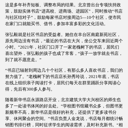
这是多年补齐短板、调整布局的结果。北京曾出台专项扶持政
策，鼓励实体书店“进高校、进商场、进园区”，同时推动“书店
与社区结对子”，鼓励每家书店对接周边5—10个社区，使市民
在家门口就能买书、借书，参加丰富多彩的文化活动。
张弘毅就是社区书店的受益者。她住在丰台区南庭新苑社区，
原先周边没有书店，“最近的书店在大兴，坐公交车来回近两个
小时。”2021年，社区门口开了一家老槐树下的书店，居民们
喜出望外，张弘毅的孩子也成了常客，“孩子一放学就去书店，
到了就不愿意走。”
“书店已辐射到周边几十个社区，有那么多人喜欢书店，我们的
努力值了。”老槐树下的书店店长孙秀玲说，2021年底，书店
在线上组织亲子阅读打卡，居民们每天在群里踊跃分享阅读心
得，先后有300多人参与。
随着新华书店永源路店开业，北京建筑大学大兴校区的师生也
多了一处读书体闲的好去处。“学校图书馆藏书众多，但图书更
新频率不高，新华书店是很好的补充，还提供了更多读书分
享、休闲聚会的空间。”书店负责人金龙说，书店每月都统计畅
销图书排行榜，同时征求学生的阅读需求，及时补充新书。“相