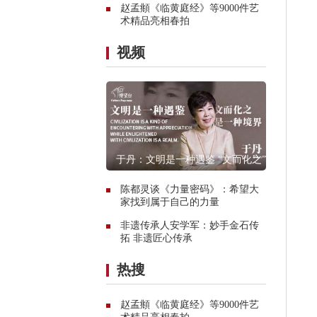
赵孟頫《临黄庭经》等9000件艺
术精品亮相春拍
视频
于丹：文明是一种遇鉴 “文而化之”是
一种境界
陈都灵谈《力量密码》：希望大
家找到属于自己的力量
非遗传承人安学军：妙手金石传
拓 非遗匠心传承
热搜
赵孟頫《临黄庭经》等9000件艺