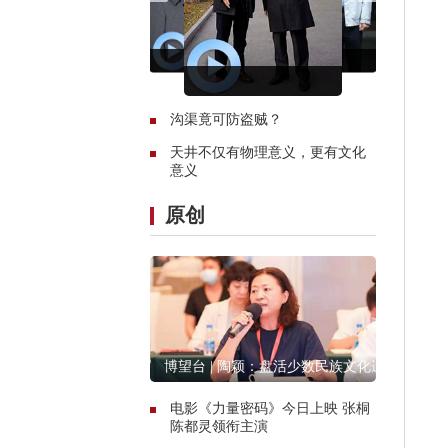
沟渠竟可防盗贼？
天井不仅有物理意义，更有文化
意义
原创
博望台 | 陶颖：盘活少数民族文化遗
产资源
电影《力量密码》今日上映 张桐
陈都灵领衔主演