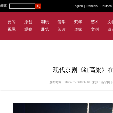
内搜索
English
|
Français
|
Deutsch
要闻
原创
潮玩
儒学
梵华
艺术
文
视觉
观察
展览
阅读
道家
文创
遗
现代京剧《红高粱》
发布时间：2023-07-03 08:39:00 | 来源：新