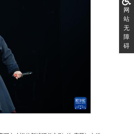
网
站
无
障
碍