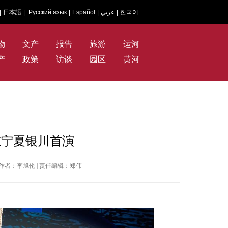
|
日本語
|
Русский язык
|
Español
|
عربي
|
한국어
物
文产
报告
旅游
运河
产
政策
访谈
园区
黄河
在宁夏银川首演
华网 | 作者：李旭伦 | 责任编辑：郑伟