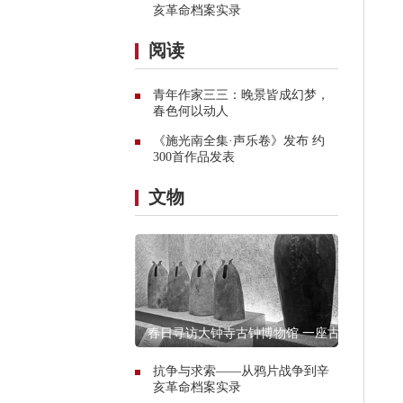
亥革命档案实录
阅读
青年作家三三：晚景皆成幻梦，
春色何以动人
《施光南全集·声乐卷》发布 约
300首作品发表
文物
春日寻访大钟寺古钟博物馆 一座古
寺的谹谹之声
抗争与求索——从鸦片战争到辛
亥革命档案实录