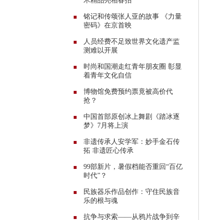
术精品亮相春拍
铭记和传颂张人亚的故事 《力量
密码》在京首映
人员经费不足致世界文化遗产监
测难以开展
时尚和国潮走红青年朋友圈 彰显
着青年文化自信
博物馆免费预约票竟被高价代
抢？
中国首部原创冰上舞剧《踏冰逐
梦》7月将上演
非遗传承人安学军：妙手金石传
拓 非遗匠心传承
99部新片，暑假档能否重回“百亿
时代”？
民族器乐作品创作：守住民族音
乐的根与魂
抗争与求索——从鸦片战争到辛