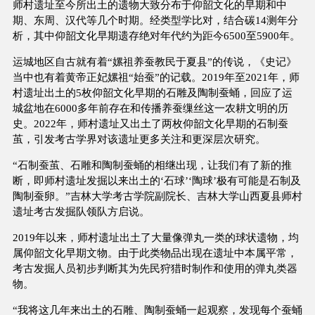
师村遗址至今所出土的遗物大致分布于仰韶文化的早期和中
期、东周、汉代等几个时期。经类型学比对，结合碳14测年分
析，其中仰韶文化早期遗存绝对年代约为距今6500至5900年。
运城地区自古就有着“嫘祖养蚕教民于夏县”的传说，《史记》
当中也有着黄帝正妃嫘祖“始蚕”的记载。2019年至2021年，师
村遗址出土的5枚仰韶文化早期的石雕及陶制蚕蛹，回应了运
城盆地在6000多年前存在和传播养蚕缫丝这一农耕文明的历
史。2022年，师村遗址又出土了两枚仰韶文化早期的石制蚕
茧，引发考古学界对该遗址更多关注和更深层次研究。
“石制蚕茧、石雕和陶制蚕蛹的相继出现，让我们有了新的推
断，即师村遗址发掘以来出土的‘石球’‘陶球’极有可能是石制及
陶制蚕卵。”吉林大学考古学院副院长、吉林大学山西夏县师村
遗址考古发掘队领队方启说。
2019年以来，师村遗址出土了大量像弹丸一类的球状遗物，均
属仰韶文化早期文物。由于此类物品出现在遗址中本属平常，
考古发掘人员初步判断其为先民狩猎时制作和使用的弹丸类器
物。
“我将这几年来出土的石雕、陶制蚕蛹一起观察，发现每个蚕蛹