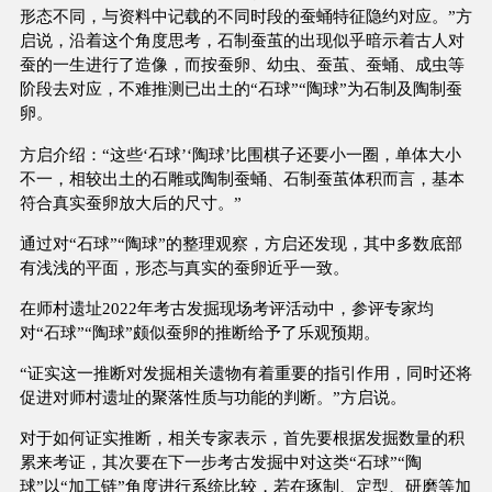
形态不同，与资料中记载的不同时段的蚕蛹特征隐约对应。”方
启说，沿着这个角度思考，石制蚕茧的出现似乎暗示着古人对
蚕的一生进行了造像，而按蚕卵、幼虫、蚕茧、蚕蛹、成虫等
阶段去对应，不难推测已出土的“石球”“陶球”为石制及陶制蚕
卵。
方启介绍：“这些‘石球’‘陶球’比围棋子还要小一圈，单体大小
不一，相较出土的石雕或陶制蚕蛹、石制蚕茧体积而言，基本
符合真实蚕卵放大后的尺寸。”
通过对“石球”“陶球”的整理观察，方启还发现，其中多数底部
有浅浅的平面，形态与真实的蚕卵近乎一致。
在师村遗址2022年考古发掘现场考评活动中，参评专家均
对“石球”“陶球”颇似蚕卵的推断给予了乐观预期。
“证实这一推断对发掘相关遗物有着重要的指引作用，同时还将
促进对师村遗址的聚落性质与功能的判断。”方启说。
对于如何证实推断，相关专家表示，首先要根据发掘数量的积
累来考证，其次要在下一步考古发掘中对这类“石球”“陶
球”以“加工链”角度进行系统比较，若在琢制、定型、研磨等加